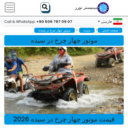
مینیستر تورز
+90 506 787 09 07
فارسی
Call & WhatsApp
>
>
صفحه اصلی
سیده
موتور چهار چرخ در سیده
موتور چهار چرخ در سیده
قیمت موتور چهار چرخ در سیده 2026