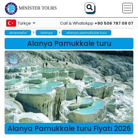
MINISTER TOURS
+90 506 787 09 07
Türkçe
Call & WhatsApp
>
>
anasayfa
alanya
alanya pamukkale turu
Alanya Pamukkale turu
Alanya Pamukkale turu Fiyatı 2026