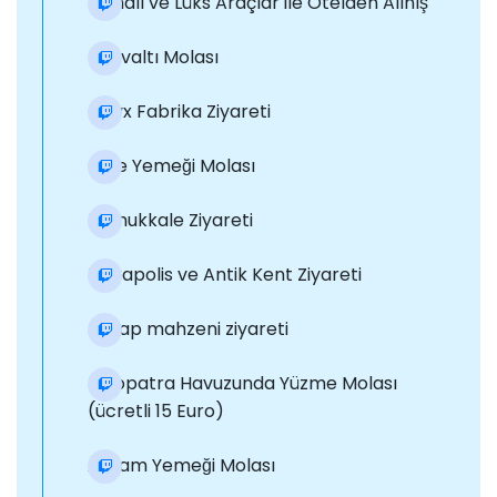
Klimalı ve Lüks Araçlar ile Otelden Alınış
Kahvaltı Molası
Onyx Fabrika Ziyareti
Öğle Yemeği Molası
Pamukkale Ziyareti
Hierapolis ve Antik Kent Ziyareti
Şarap mahzeni ziyareti
Kleopatra Havuzunda Yüzme Molası
(ücretli 15 Euro)
Akşam Yemeği Molası