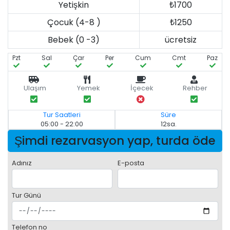
Yetişkin
₺1700
Çocuk (4-8 )
₺1250
Bebek (0 -3)
ücretsiz
Pzt
Sal
Çar
Per
Cum
Cmt
Paz
Ulaşım
Yemek
İçecek
Rehber
Tur Saatleri
Süre
05:00 - 22:00
12sa.
Şimdi rezarvasyon yap, turda öde
Adınız
E-posta
Tur Günü
Telefon no