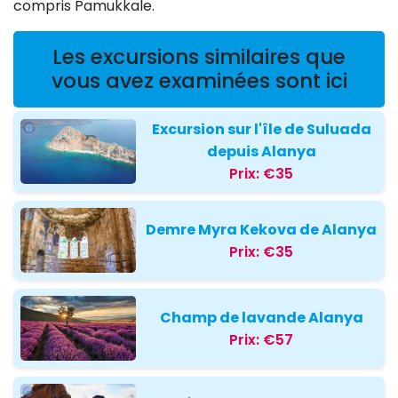
compris Pamukkale.
Les excursions similaires que
vous avez examinées sont ici
Excursion sur l'île de Suluada
depuis Alanya
Prix:
€35
Demre Myra Kekova de Alanya
Prix:
€35
Champ de lavande Alanya
Prix:
€57