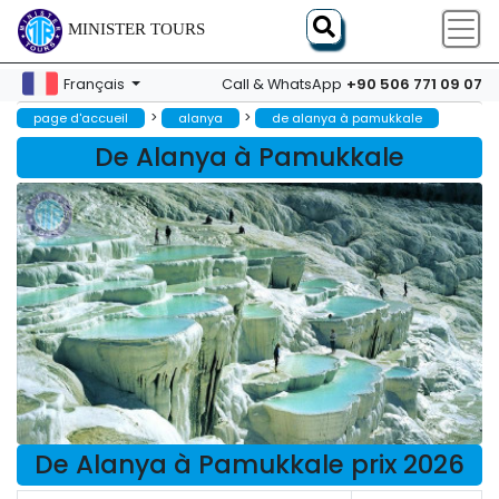
MINISTER TOURS
+90 506 771 09 07
Français
Call & WhatsApp
>
>
page d'accueil
alanya
de alanya à pamukkale
De Alanya à Pamukkale
De Alanya à Pamukkale prix 2026