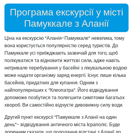
Програма екскурсії у місті
Памуккале з Аланії
Ціна на екскурсію “Аланія-Памуккале” невелика, тому
вона користується популярністю серед туристів. До
Памуккале усі приїжджають зазвичай для того, щоб
полікуватися та відновити життєві сили, адже навіть
нетривале перебування у басейні з лікувальною водою
може надати організму заряд енергії. Існує лише кілька
басейнів, придатних для купання. Одним з
найпопулярніших є “Клеопатра”. Його відвідування
допоможе позбутися та полегшити симптоми багатьох
хвороб. Ви самостійно відчуєте дивовижну силу води.
Другий пункт екскурсії “Памуккале з Аланії на один
день”- відвідування античного міста Ієраполіс. Буде
доречним сказати, що подолання відстані з Аланії до