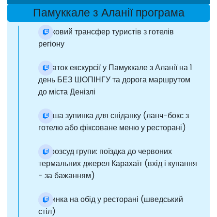
Памуккале з Аланії програма
Ранковий трансфер туристів з готелів
регіону
Початок екскурсії у Памуккале з Аланії на 1
день БЕЗ ШОПІНГУ та дорога маршрутом
до міста Денізлі
Перша зупинка для сніданку (ланч-бокс з
готелю або фіксоване меню у ресторані)
На розсуд групи: поїздка до червоних
термальних джерел Карахаїт (вхід і купання
- за бажанням)
Зупинка на обід у ресторані (шведський
стіл)