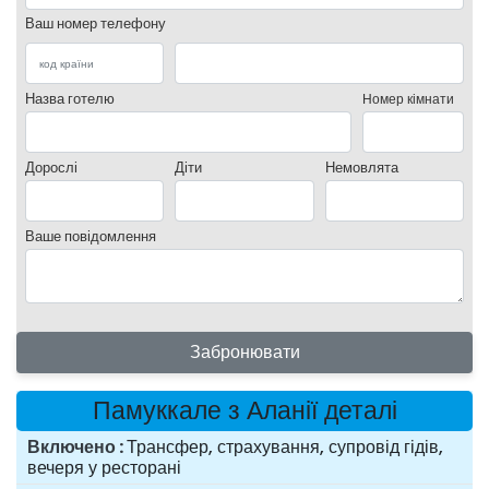
Ваш номер телефону
Назва готелю
Номер кімнати
Дорослі
Діти
Немовлята
Ваше повідомлення
Забронювати
Памуккале з Аланії деталі
Включено
Трансфер, страхування, супровід гідів,
вечеря у ресторані