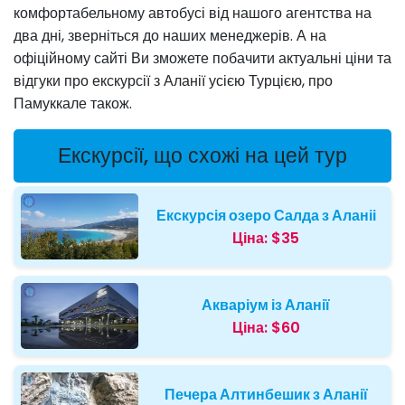
комфортабельному автобусі від нашого агентства на
два дні, зверніться до наших менеджерів. А на
офіційному сайті Ви зможете побачити актуальні ціни та
відгуки про екскурсії з Аланії усією Турцією, про
Памуккале також.
Екскурсії, що схожі на цей тур
Екскурсія озеро Салда з Аланіі
Ціна:
$35
Акваріум із Аланії
Ціна:
$60
Печера Алтинбешик з Аланії