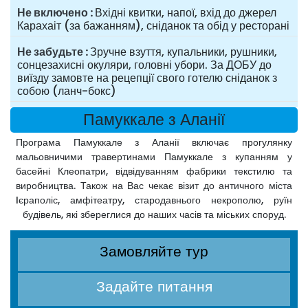
Не включено
Вхідні квитки, напої, вхід до джерел
Карахаіт (за бажанням), сніданок та обід у ресторані
Не забудьте
Зручне взуття, купальники, рушники,
сонцезахисні окуляри, головні убори. За ДОБУ до
виїзду замовте на рецепції свого готелю сніданок з
собою (ланч-бокс)
Памуккале з Аланії
Програма Памуккале з Аланії включає прогулянку
мальовничими травертинами Памуккале з купанням у
басейні Клеопатри, відвідуванням фабрики текстилю та
виробництва. Також на Вас чекає візит до античного міста
Iєраполіс, амфітеатру, стародавнього некрополю, руїн
будівель, які збереглися до наших часів та міських споруд.
Замовляйте тур
Задайте питання