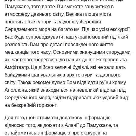
Памуккале, того варте. Ви зможете зануритися в
атмосферу давнього світу. Велика площа міста
простягається у гори та уздовж узбережжя
Середземного моря на багато км. Під час усієї екскурсії
Вас буде супроводжувати наш україномовний гід, який
розповість Вам про деталі повсякденного життя
мешканців того часу. Основними значущими спорудами,
які частково збереглись до наших днів є Некрополь та
Амфітеатр. Це дійсно величні будівлі, які не залишать
байдужими шанувальників архітектури та давнього
світу. Також рекомендуємо Вам відвідати руїни храму
Аполлона, який знаходиться на невеликій відстані від
Середземного моря, звідти відкривається чудовий вид
на безкрайній горизонт.
Для того, щоб отримати додаткову інформацію
відносно того, як доїхати з Аланії до Памуккале, та
ознайомитись з інформацією про екскурсії на