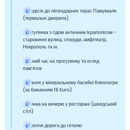
Екскурсія до легендарних терас Памуккале
(термальні джерела)
Прогулянка з гідом античним Ієраполісом -
старовинні вулиці, споруди, амфітеатр,
Некрополь та ін.
Вільний час на прогулянку та огляд
пам’яток
Купання у мінеральному басейні Клеопатри
(за бажанням 15 Euro)
Зупинка на вечерю у ресторані (шведський
стіл)
Зворотня дорога до готелю