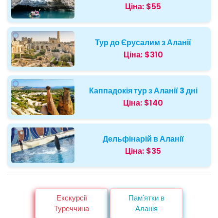
Ціна:
$55
Тур до Єрусалим з Аланії
Ціна:
$310
Каппадокія тур з Аланії 3 дні
Ціна:
$140
Дельфінарій в Аланії
Ціна:
$35
Екскурсії
Пам'ятки в
Туреччина
Аланія