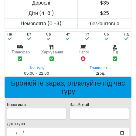
Дорослі
$35
Діти (4-8 )
$25
Немовлята (0 -3)
безкоштовно
Пн
Вт
Ср
Чт
Пт
Сб
Нд
Трансфер
Харчування
Напої
Гід
Час туру
Тривалість
05:00 - 22:00
12год.
Бронюйте зараз, оплачуйте під час
туру
Ваше им'я
Ваш Email
Дата тура