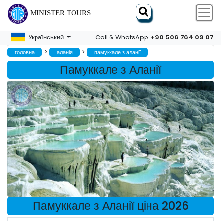
MINISTER TOURS
+90 506 764 09 07
Український
Call & WhatsApp
>
>
головна
аланія
памуккале з аланії
Памуккале з Аланії
Памуккале з Аланії ціна 2026