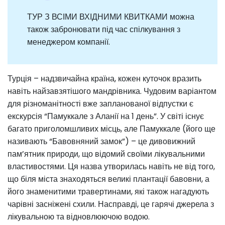
ТУР З ВСІМИ ВХІДНИМИ КВИТКАМИ можна
також забронювати під час спілкування з
менеджером компанії.
Турція – надзвичайна країна, кожен куточок вразить
навіть найзавзятішого мандрівника. Чудовим варіантом
для різноманітності вже запланованої відпустки є
екскурсія “Памуккале з Аланії на 1 день”. У світі існує
багато приголомшливих місць, але Памуккале (його ще
називають “Бавовняний замок”) – це дивовижний
пам’ятник природи, що відомий своїми лікувальними
властивостями. Ця назва утворилась навіть не від того,
що біля міста знаходяться великі плантації бавовни, а
його знаменитими травертинами, які також нагадують
чарівні засніжені схили. Насправді, це гарячі джерела з
лікувальною та відновлюючою водою.