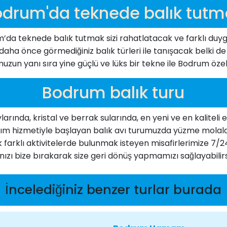
drum'da teknede balık tut
m’da teknede balık tutmak sizi rahatlatacak ve farklı duy
ha önce görmediğiniz balık türleri ile tanışacak belki de il
muzun yanı sıra yine güçlü ve lüks bir tekne ile Bodrum özel 
Bodrum balık turu
rında, kristal ve berrak sularında, en yeni ve en kaliteli e
şım hizmetiyle başlayan balık avı turumuzda yüzme molaları
k farklı aktivitelerde bulunmak isteyen misafirlerimize 
zı bize bırakarak size geri dönüş yapmamızı sağlayabilirsi
İncelediğiniz benzer turlar burada