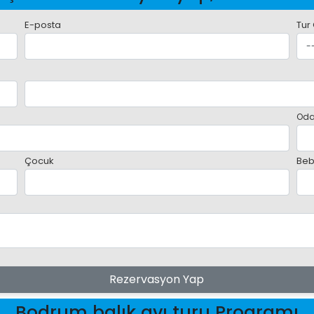
E-posta
Tur
Oda
Çocuk
Beb
Rezervasyon Yap
Bodrum balık avı turu Programı