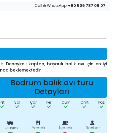
+90 506 787 09 07
Call & WhatsApp
r. Deneyimli kaptan, başarılı balık avı için en iyi
ucunda beklemektedir
Bodrum balık avı turu
Detayları
Pzt
Sal
Çar
Per
Cum
Cmt
Paz
Ulaşım
Yemek
İçecek
Rehber