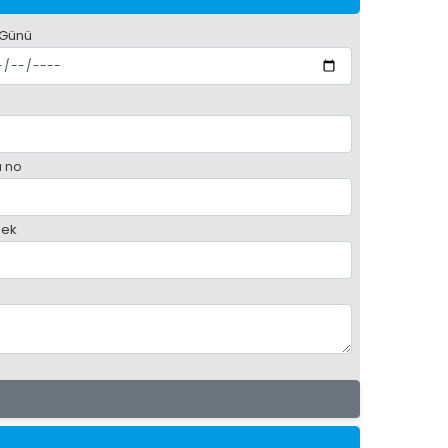
 Günü
 no
ek