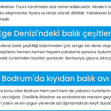
an Minister Tours tarafından size temin edilecektir. Modern b
kipmanlar fiyata ücretsiz olarak dâhildir. Yakalanan balıkl
tedir.
Ege Denizi'ndeki balık çeşitler
Akdeniz balık çeşitliliği bakımından çok zengin bir deniz olu
 çeşitlerin hemen hemen hepsini yakalama şansınız bulunm
ık türlerinden bazıları şunlardır: Barbunya, çipura, iskorp
Bodrum'da kıyıdan balık avı
lere konu olan Bodrum hem yerli hem de yabancı turistlerin
ık avcılığıdır. Özellikle ilkbahar ve sonbaharda mevsim geçi
en yakın ve en uygun yerlerde sizi ağırlamaktan keyif duyac