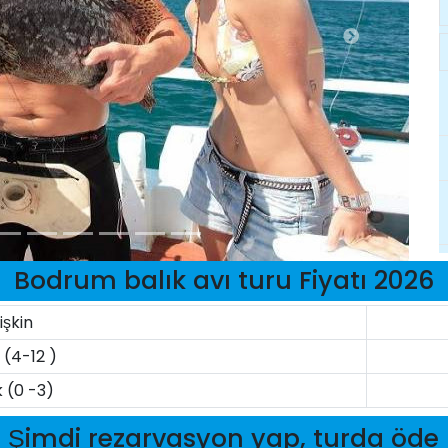
Bodrum balık avı turu Fiyatı 2026
işkin
(4-12 )
 (0 -3)
Şimdi rezarvasyon yap, turda öde