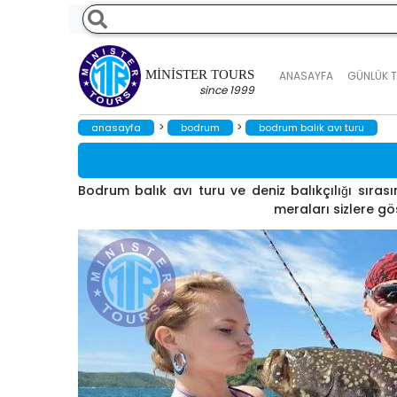
MINISTER TOURS
ANASAYFA
GÜNLÜK 
since 1999
>
>
anasayfa
bodrum
bodrum balık avı turu
Bodrum balık avı turu ve deniz balıkçılığı sırasın
meraları sizlere gö