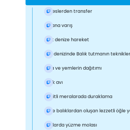
Adreslerden transfer
Limana varış
Açık denize hareket
Ege denizinde Balık tutmanın teknikler
Olta ve yemlerin dağıtımı
Balık avı
Çeşitli meralarada duraklama
Taze balıklardan oluşan lezzetli öğle 
Koylarda yüzme molası