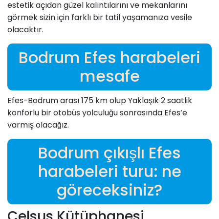
estetik açıdan güzel kalıntılarını ve mekanlarını
görmek sizin için farklı bir tatil yaşamanıza vesile
olacaktır.
Bodrum Efes harabeleri
mesafe
Efes-Bodrum arası 175 km olup Yaklaşık 2 saatlik
konforlu bir otobüs yolculuğu sonrasında Efes’e
varmış olacağız.
Bodrum çıkışlı Efes
harabeleri turu: ne
göreceksiniz?
Celsus Kütüphanesi