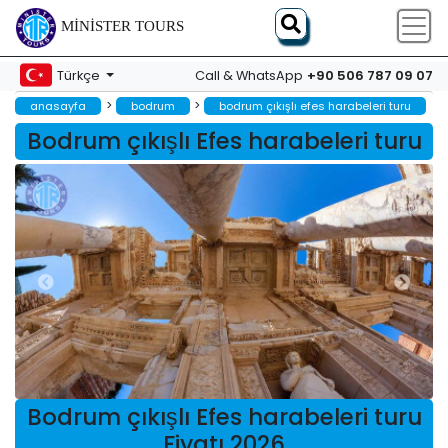
MINISTER TOURS
+90 506 787 09 07
Türkçe
Call & WhatsApp
>
>
anasayfa
bodrum
bodrum çıkışlı efes harabeleri turu
Bodrum çıkışlı Efes harabeleri turu
Bodrum çıkışlı Efes harabeleri turu
Fiyatı 2026