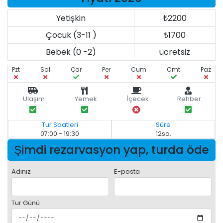
Yetişkin
₺2200
Çocuk (3-11 )
₺1700
Bebek (0 -2)
ücretsiz
Pzt
Sal
Çar
Per
Cum
Cmt
Paz
Ulaşım
Yemek
İçecek
Rehber
Tur Saatleri
Süre
07:00 - 19:30
12sa.
Şimdi rezarvasyon yap, turda öde
Adınız
E-posta
Tur Günü