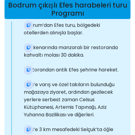
Bodrum çıkışlı Efes harabeleri turu
Programı
Bodrum’dan Efes turu, bölgedeki
otellerden alınışla başlar.
Göl kenarında manzaralı bir restoranda
kahvaltı molası 30 dakika.
Restorandan antik Efes şehrine hareket.
Efes’e varış ve özel takıların bulunduğu
mağazaya ziyaret, ardından gezilecek
yerlere serbest zaman Celsus
Kütüphanesi, Artemis Tapınağı, Aziz
Yuhanna Bazilikası ve diğerleri.
Efes’e 3 km mesafedeki Selçuk’ta öğle