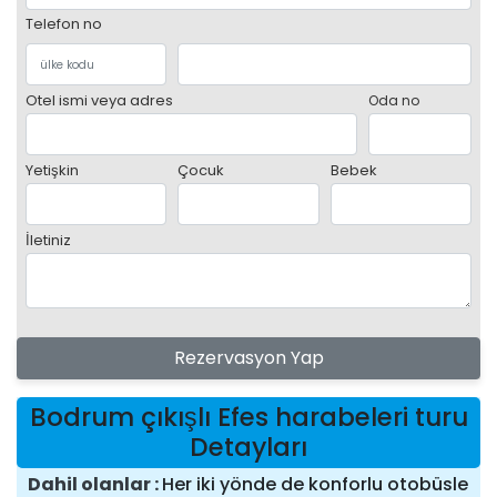
Telefon no
Otel ismi veya adres
Oda no
Yetişkin
Çocuk
Bebek
İletiniz
Rezervasyon Yap
Bodrum çıkışlı Efes harabeleri turu
Detayları
Dahil olanlar
Her iki yönde de konforlu otobüsle