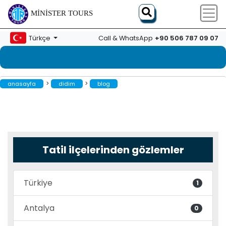
MINISTER TOURS
+90 506 787 09 07
Türkçe
Call & WhatsApp
>
>
anasayfa
didim
blog
Tatil ilçelerinden gözlemler
Türkiye
1
Antalya
0