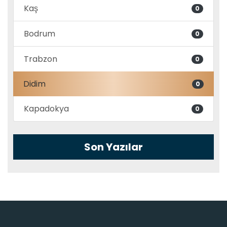
Kaş
0
Bodrum
0
Trabzon
0
Didim
0
Kapadokya
0
Son Yazılar