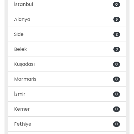
İstanbul
0
Alanya
5
Side
2
Belek
3
Kuşadası
0
Marmaris
0
İzmir
0
Kemer
0
Fethiye
0