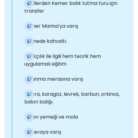
Otellerden Kemer balık tutma turu için
transfer
Kemer Marina'ya varış
Teknede kahvaltı
Balıkçılık ile ilgili hem teorik hem
uygulamalı eğitim
Avlanma merasına varış
Çupra, karagöz, levrek, barbun, orkinos,
balon balığı.
Öğlen yemeği ve mola
2. meraya varış