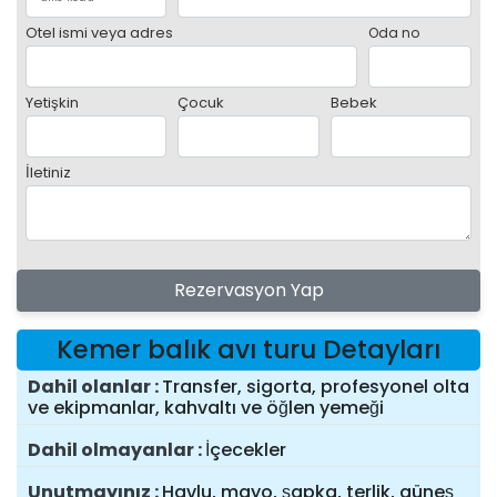
Otel ismi veya adres
Oda no
Yetişkin
Çocuk
Bebek
İletiniz
Rezervasyon Yap
Kemer balık avı turu Detayları
Dahil olanlar
Transfer, sigorta, profesyonel olta
ve ekipmanlar, kahvaltı ve öğlen yemeği
Dahil olmayanlar
İçecekler
Unutmayınız
Havlu, mayo, şapka, terlik, güneş