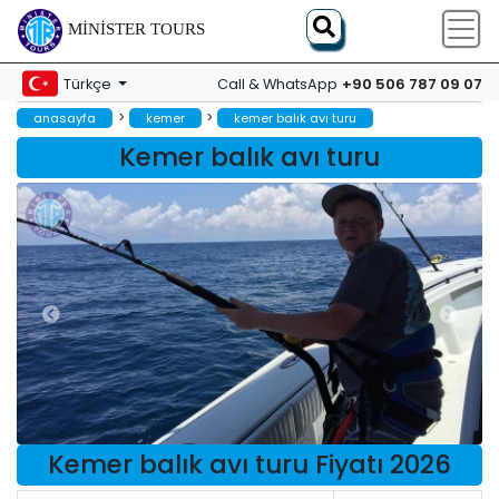
MINISTER TOURS
+90 506 787 09 07
Türkçe
Call & WhatsApp
>
>
anasayfa
kemer
kemer balık avı turu
Kemer balık avı turu
Kemer balık avı turu Fiyatı 2026