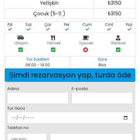
Yetişkin
₺3150
Çocuk (5-11 )
₺3150
Pzt
Sal
Çar
Per
Cum
Cmt
Paz
Ulaşım
Yemek
İçecek
Rehber
Tur Saatleri
Süre
06:00 - 14:00
8sa.
Şimdi rezarvasyon yap, turda öde
Adınız
E-posta
Tur Günü
Telefon no