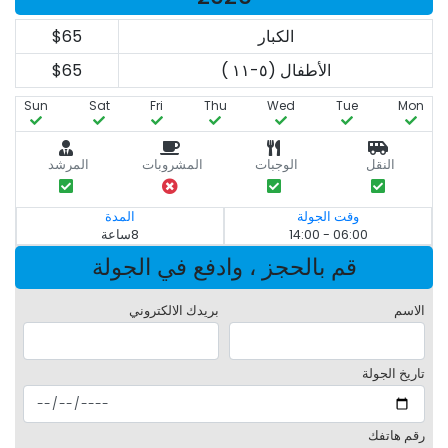
الكبار
$65
الأطفال (٥-١١ )
$65
Sun
Sat
Fri
Thu
Wed
Tue
Mon
النقل
الوجبات
المشروبات
المرشد
وقت الجولة
المدة
06:00 - 14:00
8ساعة
قم بالحجز ، وادفع في الجولة
الاسم
بريدك الالكتروني
تاريخ الجولة
رقم هاتفك