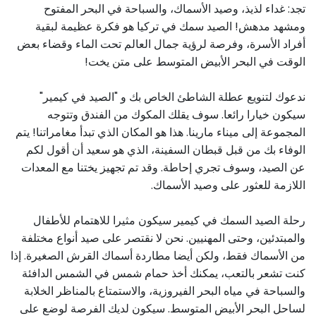
تجد: غداء لذيذ، وصيد الأسماك، والسباحة في البحر المفتوح
ومشهد مدهش! الصيد سمك في تركيا هو فكرة عظيمة لبقية
أفراد الأسرة، وفرصة لرؤية جمال العالم تحت الماء وقضاء بعض
الوقت في البحر الأبيض المتوسط على متن يخت!
ندعوك لتنويع عطلة الشاطئ الخاص بك و "الصيد في كيمير"
سيكون خيارا رائعا. سوف يقلك المكوك من الفندق وتتوجه
المجموعة إلى ميناء مارينا. هذا هو المكان الذي تبدأ مغامراتنا! يتم
الوفاء بك من قبل قبطان السفينة، الذي هو سعيد أن أقول لكم
عن الصيد، وسوف تجري إحاطة. وقد تم تجهيز يختنا مع المعدات
اللازمة للعثور على وصيد الأسماك.
رحلة الصيد السمك في كيمير سيكون مثيرا للاهتمام للأطفال
والمبتدئين، وحتى المهنيين. نحن لا نقتصر على صيد أنواع مختلفة
من الأسماك فقط، ولكن أيضا مطاردة أسماك القرش الصغيرة. إذا
كنت تشعر بالتعب، يمكنك أخذ حمام شمس في الشمس الدافئة
والسباحة في مياه البحر الفيروزية، والاستمتاع بالمناظر الخلابة
لساحل البحر الأبيض المتوسط. سيكون لديك الفرصة لوضع على