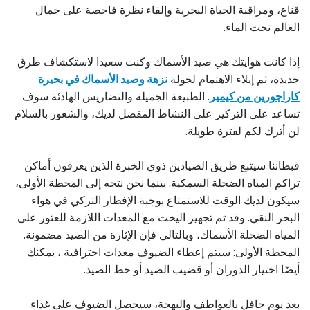
قناع، ومراقبة الحياة البحرية وإلقاء نظرة فاحصة على جمال
العالم تحت الماء.
إذا كانت هوايتك هي صيد الأسماك وكنت سعيدا لاستكشاف طرق
جديدة، ثم إيلاء الاهتمام لجولة
نزهة وصيد الأسماك في بحيرة
كاراجورين من كيمير
. الطبيعة الجميلة والتضاريس الهادئة سوف
تساعد على التركيز على النشاط المفضل لديك، والشعور بالسلام
لن أترك لكم لفترة طويلة.
قبطاننا سيتبع طريق الصيادين ذوي الخبرة الذين يعرفون أماكن
تراكم المياه الضحلة السمكية. بينما نحن نتجه إلى المحطة الأولى،
سيكون لديك الوقت للاستمتاع بوجبة الإفطار التركي في هواء
البحر النقي. وقد تم تجهيز اليخت مع المعدات اللازمة للعثور على
المياه الضحلة الأسماك، وبالتالي فإن الإثارة من الصيد مضمونة.
المحطة الأولى: سيتم إعطاء الضيوف معدات احترافية ، يمكنك
أيضًا اختيار الدوران أو قضيب الصيد أو خط الصيد.
بعد يوم حافل بالعواطف والبهجة، سيحصل الضيوف على غداء