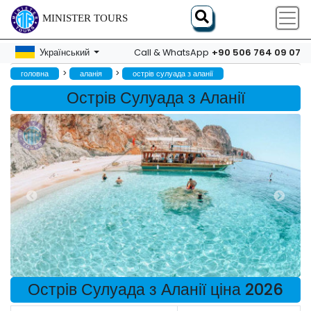
MINISTER TOURS
+90 506 764 09 07
Український
Call & WhatsApp
>
>
головна
аланія
острів сулуада з аланії
Острів Сулуада з Аланії
Острів Сулуада з Аланії ціна 2026