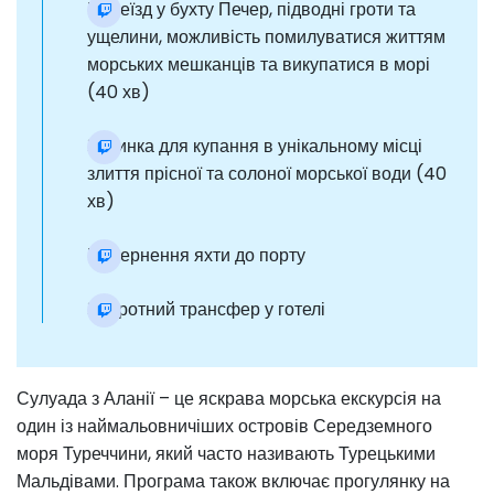
Переїзд у бухту Печер, підводні гроти та
ущелини, можливість помилуватися життям
морських мешканців та викупатися в морі
(40 хв)
Зупинка для купання в унікальному місці
злиття прісної та солоної морської води (40
хв)
Повернення яхти до порту
Зворотний трансфер у готелі
Сулуада з Аланії – це яскрава морська екскурсія на
один із наймальовничіших островів Середземного
моря Туреччини, який часто називають Турецькими
Мальдівами. Програма також включає прогулянку на