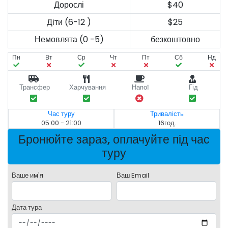
Дорослі
$40
Діти (6-12 )
$25
Немовлята (0 -5)
безкоштовно
Пн
Вт
Ср
Чт
Пт
Сб
Нд
Трансфер
Харчування
Напої
Гід
Час туру
Тривалість
05:00 - 21:00
16год.
Бронюйте зараз, оплачуйте під час
туру
Ваше им'я
Ваш Email
Дата тура