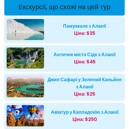
Екскурсії, що схожі на цей тур
Памуккале з Аланії
Ціна:
$35
Античне місто Сіде з Аланії
Ціна:
$45
Джип Сафарі у Зелений Каньйон
з Аланії
Ціна:
$25
Авіатур у Каппадокію з Аланії
Ціна:
$250