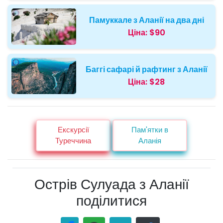
Памуккале з Аланії на два дні
Ціна:
$90
Баггі сафарі й рафтинг з Аланії
Ціна:
$28
Екскурсії
Пам'ятки в
Туреччина
Аланія
Острів Сулуада з Аланії
поділитися