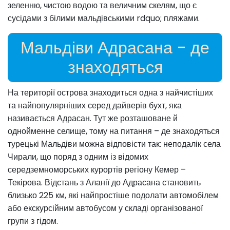
зеленню, чистою водою та величним скелям, що є
сусідами з білими мальдівськими rdquo; пляжами.
Мальдіви Адрасана - де
знаходяться
На території острова знаходиться одна з найчистіших
та найпопулярніших серед дайверів бухт, яка
називається Адрасан. Тут же розташоване й
однойменне селище, тому на питання – де знаходяться
турецькі Мальдіви можна відповісти так: неподалік села
Чирали, що поряд з одним із відомих
середземноморських курортів регіону Кемер –
Текірова. Відстань з Аланії до Адрасана становить
близько 225 км, які найпростіше подолати автомобілем
або екскурсійним автобусом у складі організованої
групи з гідом.