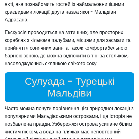
яхті, яка познайомить гостей із наймальовничішими
краєвидами локації, друга назва якої - Мальдіви
Адрасана.
Екскурсія проводиться на затишних, але просторих
кораблях з кількома палубами, місцями для засмаги та
прийняття сонячних ванн, а також комфортабельною
барною зоною, де можна відпочити в тіні за столиком,
насолоджуючись склянкою свіжого соку.
Сулуада - Турецькі
Мальдіви
Часто можна почути порівняння цієї природної локації з
популярними Мальдівськими островами, і ця історія не
позбавлена правди. Узбережжя острова усипане білим
чистим піском, а вода на пляжах має неповторний