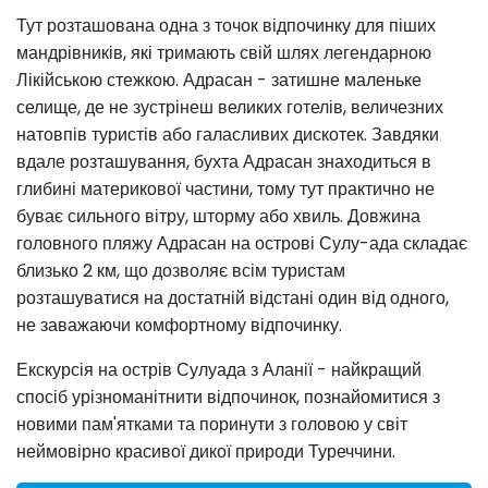
Тут розташована одна з точок відпочинку для піших
мандрівників, які тримають свій шлях легендарною
Лікійською стежкою. Адрасан - затишне маленьке
селище, де не зустрінеш великих готелів, величезних
натовпів туристів або галасливих дискотек. Завдяки
вдале розташування, бухта Адрасан знаходиться в
глибині материкової частини, тому тут практично не
буває сильного вітру, шторму або хвиль. Довжина
головного пляжу Адрасан на острові Сулу-ада складає
близько 2 км, що дозволяє всім туристам
розташуватися на достатній відстані один від одного,
не заважаючи комфортному відпочинку.
Екскурсія на острів Сулуада з Аланії - найкращий
спосіб урізноманітнити відпочинок, познайомитися з
новими пам'ятками та поринути з головою у світ
неймовірно красивої дикої природи Туреччини.