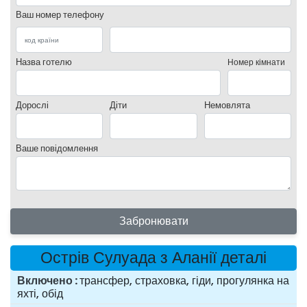
Ваш номер телефону
Назва готелю
Номер кімнати
Дорослі
Діти
Немовлята
Ваше повідомлення
Забронювати
Острів Сулуада з Аланії деталі
Включено
трансфер, страховка, гіди, прогулянка на
яхті, обід