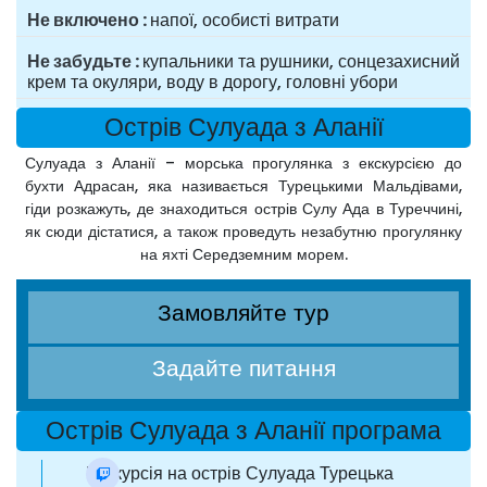
Не включено
напої, особисті витрати
Не забудьте
купальники та рушники, сонцезахисний
крем та окуляри, воду в дорогу, головні убори
Острів Сулуада з Аланії
Сулуада з Аланії – морська прогулянка з екскурсією до
бухти Адрасан, яка називається Турецькими Мальдівами,
гіди розкажуть, де знаходиться острів Сулу Ада в Туреччині,
як сюди дістатися, а також проведуть незабутню прогулянку
на яхті Середземним морем.
Замовляйте тур
Задайте питання
Острів Сулуада з Аланії програма
Екскурсія на острів Сулуада Турецька