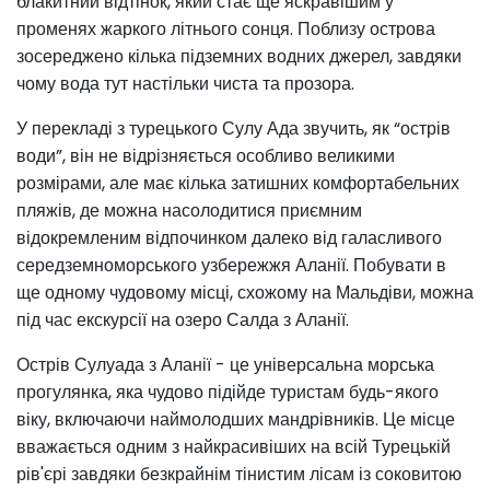
блакитний відтінок, який стає ще яскравішим у
променях жаркого літнього сонця. Поблизу острова
зосереджено кілька підземних водних джерел, завдяки
чому вода тут настільки чиста та прозора.
У перекладі з турецького Сулу Ада звучить, як “острів
води”, він не відрізняється особливо великими
розмірами, але має кілька затишних комфортабельних
пляжів, де можна насолодитися приємним
відокремленим відпочинком далеко від галасливого
середземноморського узбережжя Аланії. Побувати в
ще одному чудовому місці, схожому на Мальдіви, можна
під час екскурсії на озеро Салда з Аланії.
Острів Сулуада з Аланії - це універсальна морська
прогулянка, яка чудово підійде туристам будь-якого
віку, включаючи наймолодших мандрівників. Це місце
вважається одним з найкрасивіших на всій Турецькій
рів'єрі завдяки безкрайнім тінистим лісам із соковитою