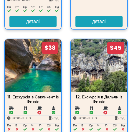
Пн
Вт
Ср
Чт
Пт
Сб
Нд
деталі
деталі
$38
$45
11.
Екскурсія в Сакликент із
12.
Екскурсія в Дальян із
Фетхіє
Фетхіє
09:00-18:00
9год.
09:00-18:00
9год.
Пн
Вт
Ср
Чт
Пт
Сб
Нд
Пн
Вт
Ср
Чт
Пт
Сб
Нд