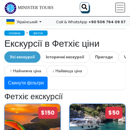
MINISTER TOURS
+90 506 764 09 07
Український
Call & WhatsApp
>
головна
фетхіє
Екскурсії в Фетхіє ціни
Усі екскурсії
Історичні екскурсії
Пригоди
VI
↑ Найнижча ціна
↓ Найвища ціна
Скинути фільтри
Фетхіє екскурсії
$150
$50