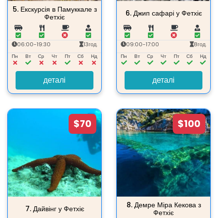
5.
Екскурсія в Памуккале з
6.
Джип сафарі у Фетхіє
Фетхіє
06:00-19:30
13год.
09:00-17:00
8год.
Пн
Вт
Ср
Чт
Пт
Сб
Нд
Пн
Вт
Ср
Чт
Пт
Сб
Нд
деталі
деталі
$70
$100
8.
Демре Міра Кекова з
7.
Дайвінг у Фетхіє
Фетхіє