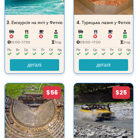
3.
Екскурсія на яхті у Фетхіє
4.
Турецька лазня у Фетхіє
10:00-17:30
7год.
09:00-17:00
2год.
Пн
Вт
Ср
Чт
Пт
Сб
Нд
Пн
Вт
Ср
Чт
Пт
Сб
Нд
деталі
деталі
$56
$25