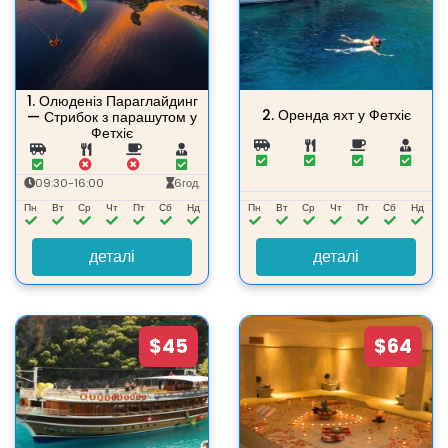
1.
Олюденіз Параглайдинг
2.
Оренда яхт у Фетхіє
— Стрибок з парашутом у
Фетхіє
09:30-16:00
6год.
Пн
Вт
Ср
Чт
Пт
Сб
Нд
Пн
Вт
Ср
Чт
Пт
Сб
Нд
деталі
деталі
$45
$64