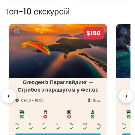
Топ-10 екскурсій
$150
Олюденіз Параглайдинг —
Стрибок з парашутом у Фетхіє
‹
›
09:30 - 16:00
6год.
Пн
Вт
Ср
Чт
Пт
Сб
Нд
Пн