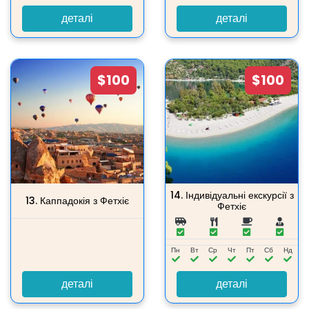
деталі
деталі
$100
$100
14.
Індивідуальні екскурсії з
13.
Каппадокія з Фетхіє
Фетхіє
Пн
Вт
Ср
Чт
Пт
Сб
Нд
деталі
деталі