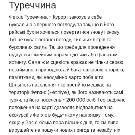
Туреччина
Фетхіє Туреччина - Курорт закохує в себе
буквально з першого погляду, та так, що в його
райські бухти хочеться повертатися знову і знову.
Тут не буває поганої погоди, сильних вітрів та
бурхливих хвиль. Те, що треба для проведення
відпустки сімейним парам з дітьми або фанатам
яхтингу. Сама ж місцевість вражає не тільки своєю
незайманою природою, а й багатовіковою історією,
пам'ятками, які неодмінно варто побачити.
Щільність населення, яке постійно мешкає на
території Фетхиє (Fethiye), як його називають самі
турки, та його поселень - 200 000 осіб. Географічне
положення на карті дозволяє відправитися на
екскурсії з Фетхіє в будь-якому напрямку, тому,
якщо у Вас є кілька пара вільних днів, то сміливо
вирушайте на пошуки нових пригод та незабутніх