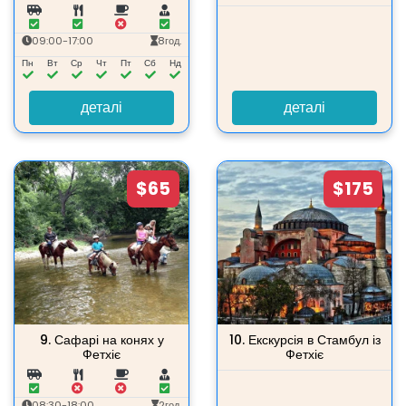
09:00-17:00
8год.
Пн
Вт
Ср
Чт
Пт
Сб
Нд
деталі
деталі
$65
$175
9.
Сафарі на конях у
10.
Екскурсія в Стамбул із
Фетхіє
Фетхіє
08:30-18:00
2год.