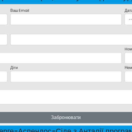
Ваш Email
Дат
Ном
Діти
Нем
Забронювати
ерге-Аспендос-Сіде з Анталії програ