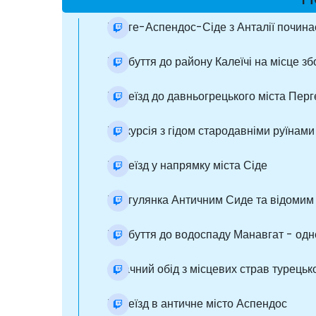
Перге-Аспендос-Сіде з Анталії починає
Прибуття до району Калеїчі на місце зб
Переїзд до давньогрецького міста Перге,
Екскурсія з гідом стародавніми руїнами
Переїзд у напрямку міста Сіде
Прогулянка Античним Сиде та відомим 
Прибуття до водоспаду Манавгат - одн
Смачний обід з місцевих страв турецької
Переїзд в античне місто Аспендос