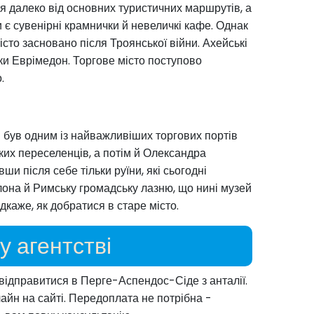
я далеко від основних туристичних маршрутів, а
и є сувенірні крамнички й невеличкі кафе. Однак
місто засновано після Троянської війни. Ахейські
чки Еврімедон. Торгове місто поступово
.
ів був одним із найважливіших торгових портів
их переселенців, а потім й Олександра
и після себе тільки руїни, які сьогодні
лона й Римську громадську лазню, що нині музей
ідкаже, як добратися в старе місто.
 агентстві
 відправитися в Перге-Аспендос-Сіде з анталії.
айн на сайті. Передоплата не потрібна -