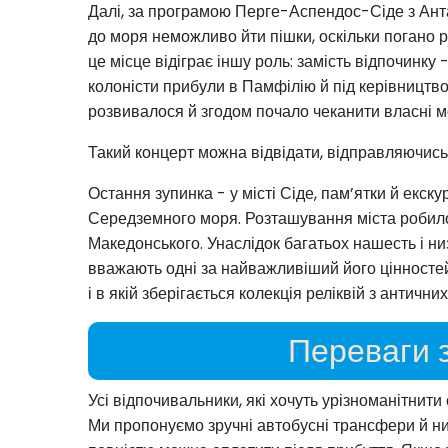
Далі, за програмою Перге-Аспендос-Сіде з Анта
до моря неможливо йти пішки, оскільки погано ро
це місце відіграє іншу роль: замість відпочинку 
колоністи прибули в Памфілію й під керівництво
розвивалося й згодом почало чеканити власні м
Такий концерт можна відвідати, відправляючись
Остання зупинка - у місті Сіде, пам’ятки й екск
Середземного моря. Розташування міста робило 
Македонського. Унаслідок багатьох нашесть і низ
вважають одні за найважливіший його цінностей
і в якій зберігається колекція реліквій з антични
Переваги 
Усі відпочивальники, які хочуть урізноманітнит
Ми пропонуємо зручні автобусні трансфери й ни