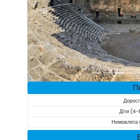
П
Доросл
Діти (4-
Немовлята 