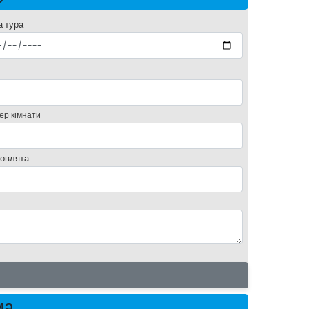
а тура
ер кімнати
овлята
ма