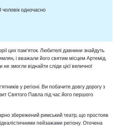
0 чоловік одночасно
орії цих пам’яток. Любителі давнини знайдуть
 римлян, і вважали його святим місцем Артемід.
 не змогли віднайти сліди цієї величної
ятників у регіоні. Ви побачите довгу дорогу з
зит Святого Павла під час його першого
гарно збережений римський театр, що простояв
 ідеалістичними пейзажами регіону. Оточена