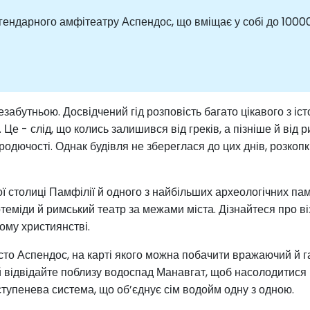
гендарного амфітеатру Аспендос, що вміщає у собі до 1000
забутньою. Досвідчений гід розповість багато цікавого з іст
 Це - слід, що колись залишився від греків, а пізніше й від
дючості. Однак будівля не збереглася до цих днів, розкопки
ої столиці Памфілії й одного з найбільших археологічних пам’
теміди й римський театр за межами міста. Дізнайтеся про ві
ому християнстві.
сто Аспендос, на карті якого можна побачити вражаючий й 
 й відвідайте поблизу водоспад Манавгат, щоб насолодитися
тупенева система, що об’єднує сім водойм одну з одною.