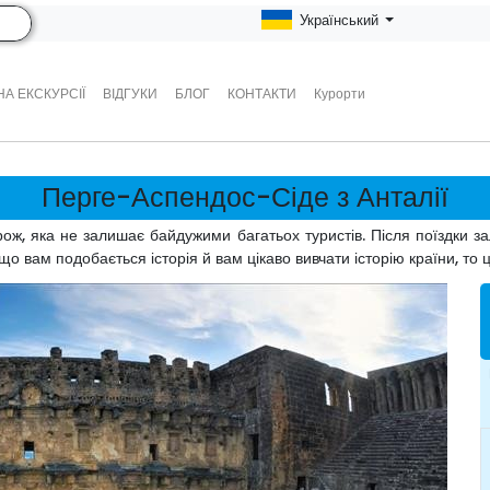
Український
А ЕКСКУРСІЇ
ВІДГУКИ
БЛОГ
КОНТАКТИ
Курорти
Перге-Аспендос-Сіде з Анталії
ож, яка не залишає байдужими багатьох туристів. Після поїздки з
що вам подобається історія й вам цікаво вивчати історію країни, то ц