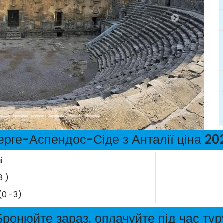
ерге-Аспендос-Сіде з Анталії ціна 20
і
8 )
(0 -3)
Бронюйте зараз, оплачуйте під час тур