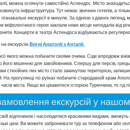
лії, можна оглянути самостійно Аспендос. Місто знаходитьс
звинута інфраструктура. Тут немає звичних готелів, а тільк
- пізнавальні екскурсії в минуле. За однією з давніх легенд, 
м міфологічного героя заклали нове місце неподалік від рі
онети. Концерти в театрі Аспендоса відбуваються регулярно
 на екскурсію
Вогні Анатолії з Анталії.
урсії якого можна побачити своїми очима. Сіде впродовж вік
його мішенню для завойовників. Спершу для персів, грецьк
ки стихійних лих місто стало закинутою територією, залишивш
. На прогулянці по руїнах побачите стародавній храм Апол
х часів міста. Якщо ви цікавитеся історією Туреччини, то гід п
замовлення екскурсій у нашому
и свій відпочинок і насолодитися красивими видами, зможуть
зькі ціни. Ви можете забронювати тур за телефоном або онл