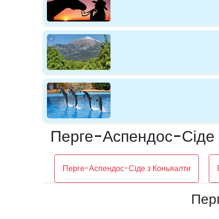
Перге-Аспендос-Сіде з
Перге-Аспендос-Сіде з Коньяалти
Перг