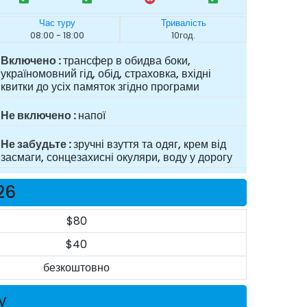
Час туру
Тривалість
08:00 - 18:00
10год.
Включено
трансфер в обидва боки,
україномовний гід, обід, страховка, вхідні
квитки до усіх памяток згідно програми
Не включено
напої
Не забудьте
зручні взуття та одяг, крем від
засмаги, сонцезахисні окуляри, воду у дорогу
26
$80
$40
безкоштовно
у