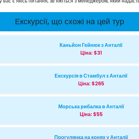
 вас є якісь питання, зв’яжіться з менеджером, який надаст
Екскурсії, що схожі на цей тур
Каньйон Гейнюк з Анталії
Ціна:
$31
Екскурсія в Стамбул з Анталії
Ціна:
$265
Морська рибалка в Анталії
Ціна:
$55
Прогулянка на конях у Анталії