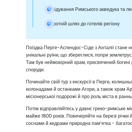
Відвідування Римського акведука та ле
Зворотній шлях до готелів регіону
Поїздка Перге-Аспендос-Сіде з Анталії стане не
унікальні руїни, що збереглися, попри землетрус.
Там був неймовірний храм, присвячений богині ро
споруди.
Починайте свій тур з екскурсії в Перге, колишнь
колонадами й останками Агори, а також храм Ар
місіонерської подорожі й про роль міста в раннь
Потім відправляйтесь у давнє греко-римське мі
майже 1800 років. Повечеряйте на березі річки
соснами й кедрами природна пам’ятка - багатос