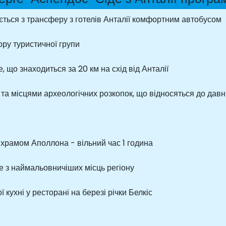
ться з трансферу з готелів Анталії комфортним автобусом
ору туристичної групи
 що знаходиться за 20 км на схід від Анталії
 та місцями археологічних розкопок, що відносяться до дав
храмом Аполлона - вільний час 1 година
е з наймальовничіших місць регіону
 кухні у ресторані на березі річки Белкіс