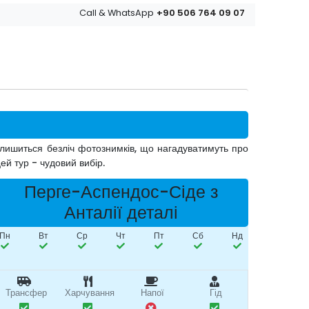
+90 506 764 09 07
Call & WhatsApp
алишиться безліч фотознимків, що нагадуватимуть про
ей тур - чудовий вибір.
Перге-Аспендос-Сіде з
Анталії деталі
Пн
Вт
Ср
Чт
Пт
Сб
Нд
Трансфер
Харчування
Напої
Гід