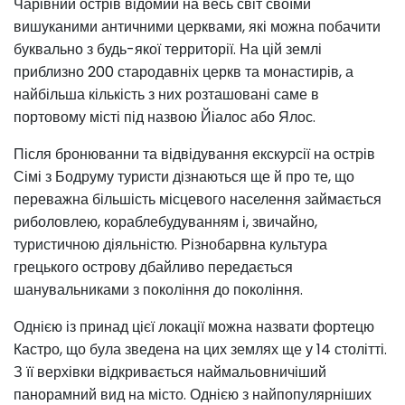
Чарівний острів відомий на весь світ своїми
вишуканими античними церквами, які можна побачити
буквально з будь-якої территорії. На цій землі
приблизно 200 стародавніх церкв та монастирів, а
найбільша кількість з них розташовані саме в
портовому місті під назвою Йіалос або Ялос.
Після бронюванни та відвідування екскурсії на острів
Сімі з Бодруму туристи дізнаються ще й про те, що
переважна більшість місцевого населення займається
риболовлею, кораблебудуванням і, звичайно,
туристичною діяльністю. Різнобарвна культура
грецького острову дбайливо передається
шанувальниками з покоління до покоління.
Однією із принад цієї локації можна назвати фортецю
Кастро, що була зведена на цих землях ще у 14 столітті.
З її верхівки відкривається наймальовничіший
панорамний вид на місто. Однією з найпопулярніших