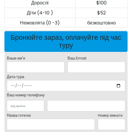
Дорослі
$100
Діти (4-10 )
$52
Немовлята (0 -3)
безкоштовно
Бронюйте зараз, оплачуйте під час
туру
Ваше им'я
Ваш Email
Дата тура
Ваш номер телефону
Назва готелю
Номер кімнати