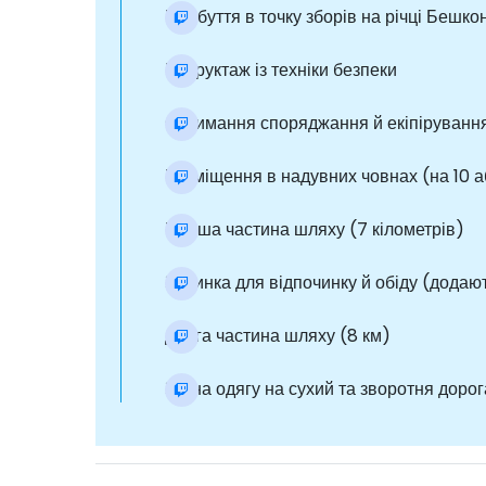
Прибуття в точку зборів на річці Бешко
Інструктаж із техніки безпеки
Отримання споряджання й екіпірування
Розміщення в надувних човнах (на 10 а
Перша частина шляху (7 кілометрів)
Зупинка для відпочинку й обіду (додают
Друга частина шляху (8 км)
Зміна одягу на сухий та зворотня дорог