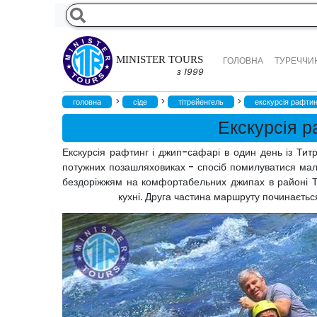
MINISTER TOURS
ГОЛОВНА
ТУРЕЧЧИН
з 1999
>
>
>
головна
сіде
тітрейенгель
екскурсія рафтин
Екскурсія р
Екскурсія рафтинг і джип-сафарі в один день із Ти
потужних позашляховиках - спосіб помилуватися мал
бездоріжжям на комфортабельних джипах в районі Таш
кухні. Друга частина маршруту починаєтьс