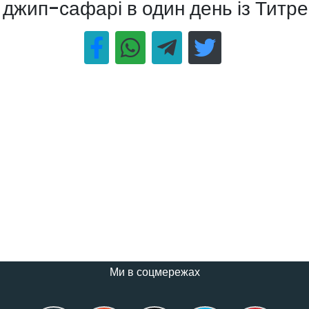
і джип-сафарі в один день із Титр
Ми в соцмережах