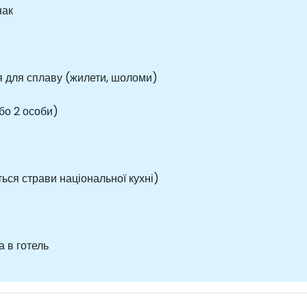
нак
 для сплаву (жилети, шоломи)
бо 2 особи)
ься страви національної кухні)
а в готель