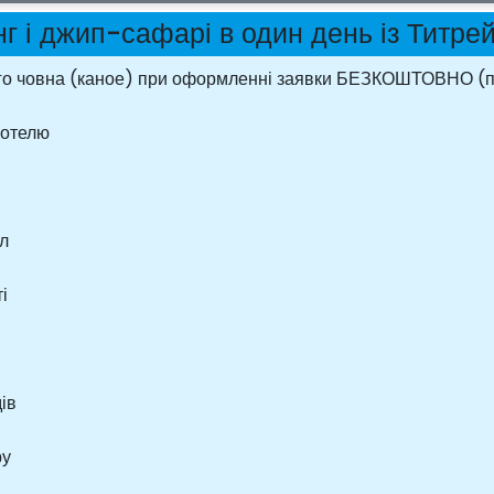
нг і джип-сафарі в один день із Титре
го човна (каное) при оформленні заявки БЕЗКОШТОВНО (п
готелю
ил
і
ів
ру