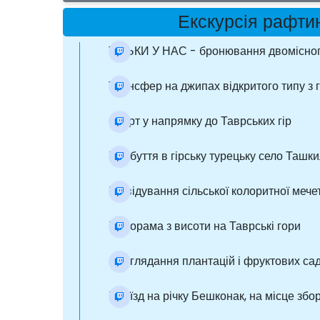
Екскурсія рафти
ТІЛЬКИ У НАС - бронювання двомісно
Трансфер на джипах відкритого типу з 
Старт у напрямку до Таврських гір
Прибуття в гірську турецьку село Ташк
Відвідування сільської колоритної мечет
Панорама з висоти на Таврські гори
Споглядання плантацій і фруктових сад
Приїзд на річку Бешконак, на місце збо