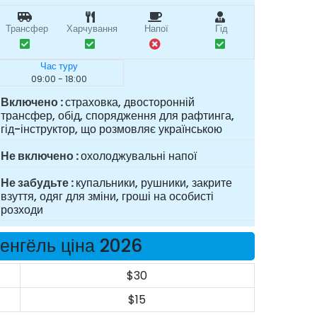
Трансфер
Харчування
Напої
Гід
Час туру
09:00 - 18:00
Включено
страховка, двосторонній
трансфер, обід, спорядження для рафтинга,
гід-інструктор, що розмовляє українською
Не включено
охолоджувальні напої
Не забудьте
купальники, рушники, закрите
взуття, одяг для зміни, гроші на особисті
розходи
йенгёль ціна 2026
$30
$15