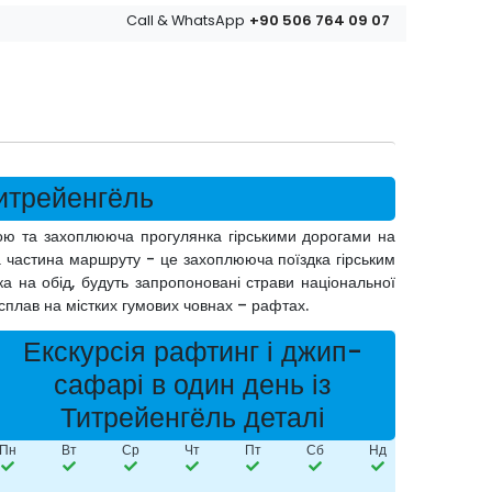
+90 506 764 09 07
Call & WhatsApp
Титрейенгёль
кою та захоплююча прогулянка гірськими дорогами на
 частина маршруту - це захоплююча поїздка гірським
а на обід, будуть запропоновані страви національної
сплав на містких гумових човнах – рафтах.
Екскурсія рафтинг і джип-
сафарі в один день із
Титрейенгёль деталі
Пн
Вт
Ср
Чт
Пт
Сб
Нд