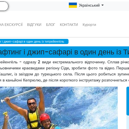
Український
А ЕКСКУРСІЇ
ВІДГУКИ
БЛОГ
КОНТАКТИ
Курорти
г і джип-сафарі в один день із титрейенгёль
афтинг і джип-сафарі в один день із 
трейенгёль - одразу 2 види екстремального відпочинку. Сплав річ
ьовничими краєвидами регіону Сіде, зробити фото та відео. Перша
лиг, із заїздом до турецького села. Після цього робиться зупинк
я в каньйоні Кепрюлю, де після короткого інструктажу розпочнеться 