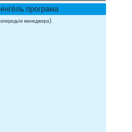
йенгёль програма
опередьте менеджера).