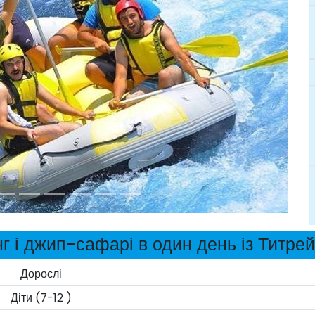
г і джип-сафарі в один день із Титре
Дорослі
Діти (7-12 )