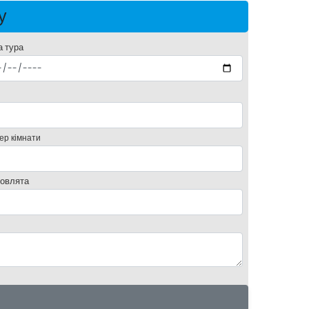
у
а тура
ер кімнати
овлята