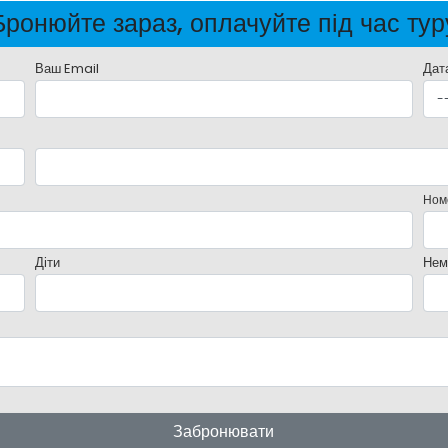
Бронюйте зараз, оплачуйте під час тур
Ваш Email
Дат
Ном
Діти
Нем
Забронювати