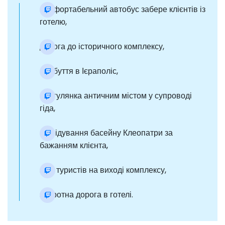
комфортабельний автобус забере клієнтів із
готелю,
дорога до історичного комплексу,
прибуття в Ієраполіс,
прогулянка античним містом у супроводі
гіда,
відвідування басейну Клеопатри за
бажанням клієнта,
збір туристів на виході комплексу,
зворотна дорога в готелі.