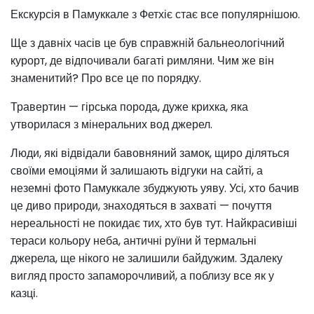
Екскурсія в Памуккале з Фетхіє стає все популярнішою.
Ще з давніх часів це був справжній бальнеологічний
курорт, де відпочивали багаті римляни. Чим же він
знаменитий? Про все це по порядку.
Травертин — гірська порода, дуже крихка, яка
утворилася з мінеральних вод джерел.
Люди, які відвідали бавовняний замок, щиро діляться
своїми емоціями й залишають відгуки на сайті, а
неземні фото Памуккале збуджують уяву. Усі, хто бачив
це диво природи, знаходяться в захваті — почуття
нереальності не покидає тих, хто був тут. Найкрасивіші
тераси кольору неба, античні руїни й термальні
джерела, ще нікого не залишили байдужим. Здалеку
вигляд просто запаморочливий, а поблизу все як у
казці.