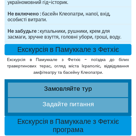
україномовний гід-історик.
Не включено
басейн Клеопатри, напої, вхід,
особисті витрати.
Не забудьте
купальники, рушники, крем для
засмаги, зручне взуття, головні убори, гроші, воду.
Екскурсія в Памуккале з Фетхіє
Екскурсія в Памуккале з Фетхіє - поїздка до білих
травертинових терас, огляд міста Ієраполіс, відвідування
амфітеатру та басейну Клеопатри.
Замовляйте тур
Задайте питання
Екскурсія в Памуккале з Фетхіє
програма