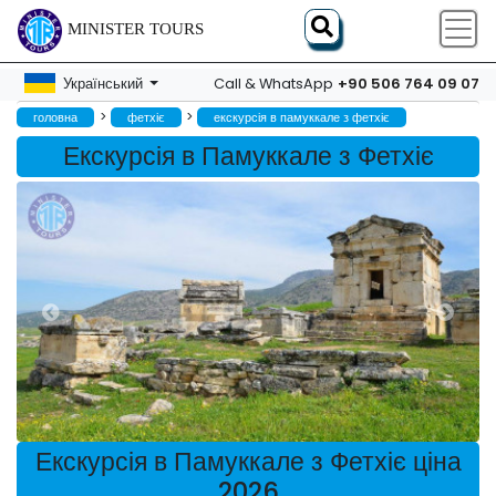
MINISTER TOURS
+90 506 764 09 07
Український
Call & WhatsApp
>
>
головна
фетхіє
екскурсія в памуккале з фетхіє
Екскурсія в Памуккале з Фетхіє
Екскурсія в Памуккале з Фетхіє ціна
2026