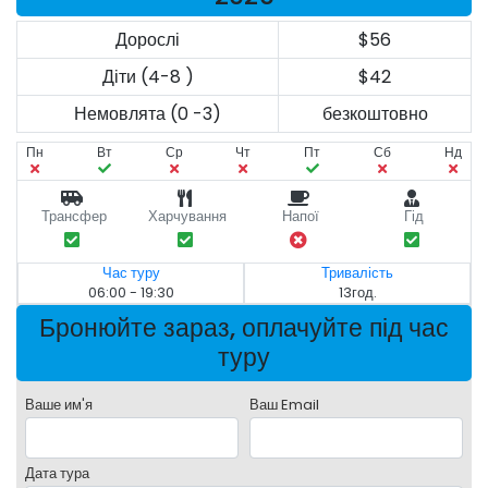
Дорослі
$56
Діти (4-8 )
$42
Немовлята (0 -3)
безкоштовно
Пн
Вт
Ср
Чт
Пт
Сб
Нд
Трансфер
Харчування
Напої
Гід
Час туру
Тривалість
06:00 - 19:30
13год.
Бронюйте зараз, оплачуйте під час
туру
Ваше им'я
Ваш Email
Дата тура