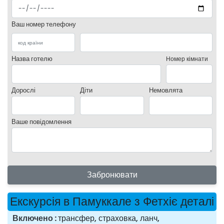
Ваш номер телефону
Назва готелю
Номер кімнати
Дорослі
Діти
Немовлята
Ваше повідомлення
Забронювати
Екскурсія в Памуккале з Фетхіє деталі
Включено
трансфер, страховка, ланч,