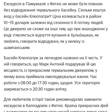
Екскурсія в Памуккале з Фетхіє не може бути повною
без відвідування термального басейну. Скільки коштує
вхід у басейн Клеопатри? Ціна коливається в районі
10–15 доларів залежно від сезонності й потоку людей.
Це джерело не схоже на інші тим, що при знаходженні у
воді з’являється відчуття купання в бульбашках, як
люблять говорити відвідувачі, як у келиху із
шампанським.
Басейн Клеопатри за легендою названо на її честь. У
ній говориться, що Марк Антоній подарував їй цю
місцевість із прекрасним термальним джерелом, у
якому вона приймала омолоджувальні ванни. Час
роботи з 08:00 до 17:30 годин, щодня. Уся територія
закривається о 20:30 годин влітку.
Для любителів історії також рекомендуємо замовити
екскурсію в Каппадокію з Фетхіє. Країна прекрасних фей
і знаменитих по всьому світу коней щорічно дивує сотні