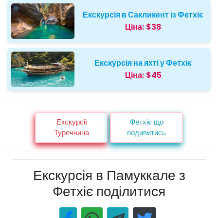
Екскурсія в Сакликент із Фетхіє
Ціна:
$38
Екскурсія на яхті у Фетхіє
Ціна:
$45
Екскурсії
Фетхіє що
Туреччина
подивитись
Екскурсія в Памуккале з
Фетхіє поділитися