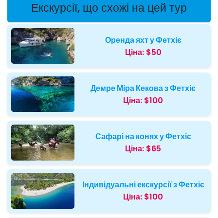
Екскурсії, що схожі на цей тур
Оренда яхт у Фетхіє
Ціна:
$50
Демре Міра Кекова з Фетхіє
Ціна:
$100
Сафарі на конях у Фетхіє
Ціна:
$65
Індивідуальні екскурсії з Фетхіє
Ціна:
$100