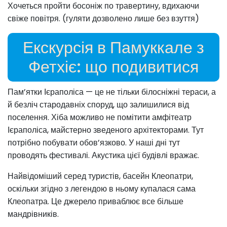
Хочеться пройти босоніж по травертину, вдихаючи
свіже повітря. (гуляти дозволено лише без взуття)
Екскурсія в Памуккале з
Фетхіє: що подивитися
Пам’ятки Ієраполіса — це не тільки білосніжні тераси, а
й безліч стародавніх споруд, що залишилися від
поселення. Хіба можливо не помітити амфітеатр
Ієраполіса, майстерно зведеного архітекторами. Тут
потрібно побувати обов’язково. У наші дні тут
проводять фестивалі. Акустика цієї будівлі вражає.
Найвідоміший серед туристів, басейн Клеопатри,
оскільки згідно з легендою в ньому купалася сама
Клеопатра. Це джерело приваблює все більше
мандрівників.