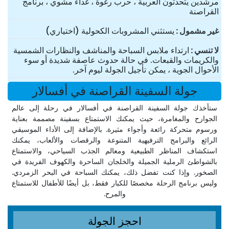
مرشدين يتحدثون العربية ، حرب رغوة ، غداء مشوي ، برنامج
القراصنة
غير مشمول
يستثني المشروبات الكحولية (اختياري)
لا تنسي
ارتداء ملابس السباحة والمناشف والنظارات الشمسية
والكريمات والقبعات. في حالة حدوث عاصفة شديدة أو سوء
الأحوال الجوية ، يمكن تأجيل الجولة ليوم آخر.
جولة السفينة القراصنة في أفسالار
ستأخذك جولة السفينة القراصنة في أفسالار في رحلة إلى عالم
الجوارح والمغامرة، حيث يمكنك الاستمتاع بسفينة مصممة بعناية
ورسوم متحركة رائعة وأجواء مثيرة. بالإضافة إلى الأداء الموسيقي
الرائع والبرامج الترفيهية المتنوعة والرقصات والألعاب، يمكنك
استكشاف المناظر الطبيعية ومعالم الجذب السياحي، والاستمتاع
بالشواطئ الرملية الجميلة والخلجان الساحرة والكهوف الفريدة في
الصخور. وإذا كنت تفضل ذلك، يمكنك السباحة في البحر الزمردي.
وليس برنامج الرحلة مخصصًا للكبار فقط، بل أيضًا للأطفال للاستمتاع
والمرح.
احجز الجولة