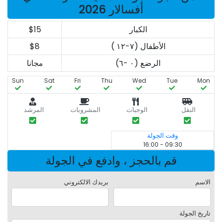
أفسالار 2026
الكبار
$15
الأطفال (٧-١٢ )
$8
الرضع (٠ -٦)
مجانا
Sun
Sat
Fri
Thu
Wed
Tue
Mon
النقل
الوجبات
المشروبات
المرشد
وقت الجولة
09:30 - 16:00
قم بالحجز ، وادفع في الجولة
الاسم
بريدك الالكتروني
تاريخ الجولة