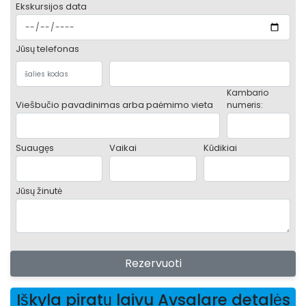
Ekskursijos data
Jūsų telefonas
Kambario
Viešbučio pavadinimas arba paėmimo vieta
numeris:
Suaugęs
Vaikai
Kūdikiai
Jūsų žinutė
Rezervuoti
Iškyla piratų laivu Avsalare detalės