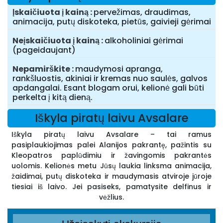
Įskaičiuota į kainą
pervežimas, draudimas,
animacija, putų diskoteka, pietūs, gaivieji gėrimai
Neįskaičiuota į kainą
alkoholiniai gėrimai
(pageidaujant)
Nepamirškite
maudymosi apranga,
rankšluostis, akiniai ir kremas nuo saulės, galvos
apdangalai. Esant blogam orui, kelionė gali būti
perkelta į kitą dieną.
Iškyla piratų laivu Avsalare
Iškyla piratų laivu Avsalare – tai ramus
pasiplaukiojimas palei Alanijos pakrantę, pažintis su
Kleopatros paplūdimiu ir žavingomis pakrantės
uolomis. Kelionės metu Jūsų laukia linksma animacija,
žaidimai, putų diskoteka ir maudymasis atviroje jūroje
tiesiai iš laivo. Jei pasiseks, pamatysite delfinus ir
vėžlius.