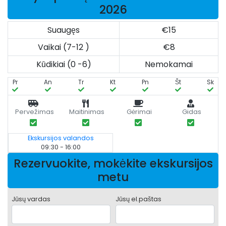
2026
Suaugęs
€15
Vaikai (7-12 )
€8
Kūdikiai (0 -6)
Nemokamai
Pr
An
Tr
Kt
Pn
Št
Sk
Pervežimas
Maitinimas
Gėrimai
Gidas
Ekskursijos valandos
09:30 - 16:00
Rezervuokite, mokėkite ekskursijos
metu
Jūsų vardas
Jūsų el.paštas