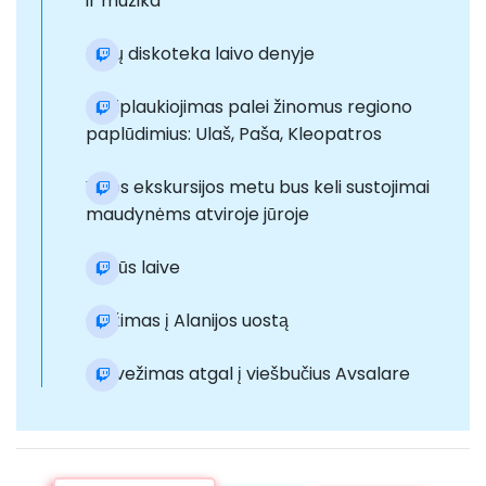
ir muzika
Putų diskoteka laivo denyje
Pasiplaukiojimas palei žinomus regiono
paplūdimius: Ulaš, Paša, Kleopatros
Visos ekskursijos metu bus keli sustojimai
maudynėms atviroje jūroje
Pietūs laive
Grįžimas į Alanijos uostą
Pervežimas atgal į viešbučius Avsalare