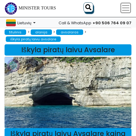
MINISTER TOURS
+90 506 764 09 07
Lietuvių
Call & WhatsApp
>
>
>
titulinis
alanija
avsalaras
iškyla piratų laivu avsalare
Iškyla piratų laivu Avsalare
Iškyla piratų laivu Avsalare kaina