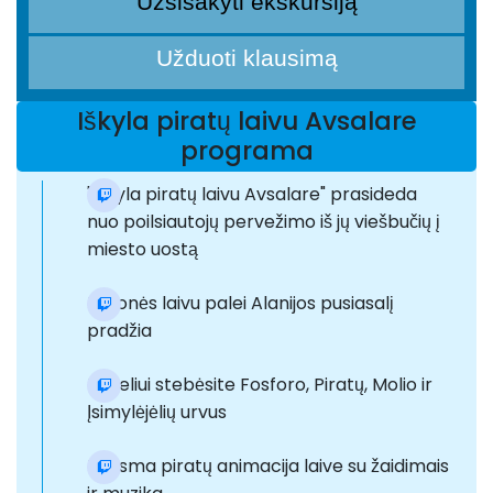
Užsisakyti ekskursiją
Užduoti klausimą
Iškyla piratų laivu Avsalare
programa
"Iškyla piratų laivu Avsalare" prasideda
nuo poilsiautojų pervežimo iš jų viešbučių į
miesto uostą
Kelionės laivu palei Alanijos pusiasalį
pradžia
Pakeliui stebėsite Fosforo, Piratų, Molio ir
Įsimylėjėlių urvus
Linksma piratų animacija laive su žaidimais