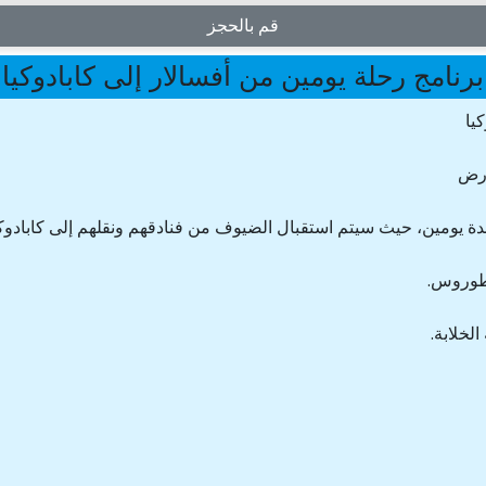
قم بالحجز
برنامج رحلة يومين من أفسالار إلى كابادوكيا
يا
أرض
 لمدة يومين، حيث سيتم استقبال الضيوف من فنادقهم ونقلهم إلى كابادو
 طوروس.
لخلابة.