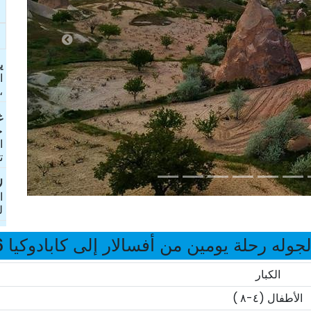
ی
ا
،
غ
ج
ا
ت
ل
ا
ل
جوله رحلة يومين من أفسالار إلى كابادوكيا 2026
الكبار
الأطفال (٤-٨ )