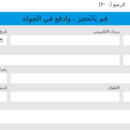
الرضع (٠ -٣)
قم بالحجز ، وادفع في الجولة
بريدك الالكتروني
تاريخ
رقم ا
الأطفال
الرض