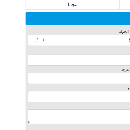
مجانا
 الجولة
لغرفة
ع