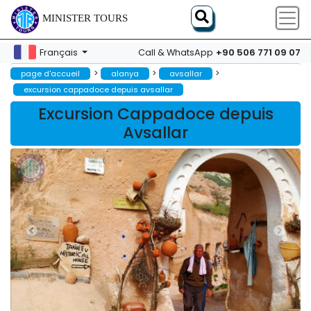
MINISTER TOURS
+90 506 771 09 07
Français
Call & WhatsApp
>
>
>
page d'accueil
alanya
avsallar
excursion cappadoce depuis avsallar
Excursion Cappadoce depuis
Avsallar