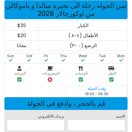
ثمن الجوله رحلة الى بحيرة سالدا و باموكالي
من اوكورجالار 2026
الكبار
$35
الأطفال (٤-٨ )
$20
الرضع (٠ -٣)
مجانا
Sun
Sat
Fri
Thu
Wed
Tue
Mon
النقل
الوجبات
المشروبات
المرشد
وقت الجولة
06:30 - 19:00
قم بالحجز ، وادفع في الجولة
الاسم
بريدك الالكتروني