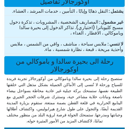
اوكورجالار تفاصيل
یشتمل
النقل ذهابًا وإيابًا ، التأمين ، خدمات المرشد ، العشاء.
غير مشمول
المصاريف الشخصية ، المشروبات ، تذكرة دخول
مسبح كليوباترا (اختياري). تذاكر الدخول إلى بحيرة سالدا
وباموكالي ، الافطار ، الغداء ،
لا تنسي
ملابس سباحة ، مناشف ، واقي من الشمس ، ملابس
وأحذية مريحة ، قبعة ، نظارة شمسية ، ماء.
رحلة الى بحيرة سالدا و باموكالي من
اوكورجالار
ستصبح رحلة إلى بحيرة سالدا وباموكالي من أوكورجالار تجربة فريدة
للسياح ورحلة لا تُنسى إلى الأماكن الجميلة بشكل مذهل التي خلقتها
الطبيعة نفسها. ستمنحك بركة جبلية غير عادية محاطة بسواحل بيضاء
ناصعة ونباتات خلابة مشاعر حية، وستترك شرفات الحجر الجيري مع
الينابيع الحرارية في قلعة القطن بصمة ممتعة. ستقوم بزيارة المدينة
القديمة أيضًا، والتجول على طول شارع هيرابوليس، واكتشاف أطلالها
وجبانتها ومدرجها. ستمنحك الجولة فرصة لرؤية البلد من منظور مختلف
تمامًا، لاكتشاف المزيد من الأمور المثيرة حوله.