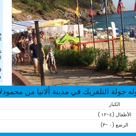
ی
ا
غ
ا
ل
و
ه جولة التلفريك في مدينة ألانيا من محمودلار 26
الكبار
الأطفال (٤-١٢ )
الرضع (٠ -٣)