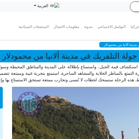
العربية
تركيا
التواصل الاجتماعي
مدونة
معلومات الاتصال
المنتجعات السياحية
مدينة ألانيا من محمودلار
جولة التلفريك في مدينة ألانيا من محمودلار
ة استكشاف قمة الجبل، واستمتاع بإطلالة على المدينة والمناطق المحيطة وسوا
رحلة القصيرة التمتع بالمناظر الخلابة والمشاهد الساحرة. استمتع بتجربة غنية وممت
. هذه الرحلة ستمنحك لحظات لا تُنسى وتجارب ممتعة تستحق الاستمتاع بها وإحياؤ
n