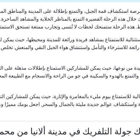
ر فرصة استكشاف قمة الجبل، والتمتع بإطلالة على المدينة والمناطق ا
افة حوالي ١٠ دقائق، حيث يمكنك خلال هذه الرحلة القصيرة التمتع بالمناظر الخلابة والم
هذه الرحلة ستمنحك لحظات لا تُنسى وتجارب ممتعة تستحق الاستمتاع بها
ثنائية للاستمتاع بمشاهد فريدة ورائعة للمدينة ومحيطها، حيث يمكن للز
رائعة للاسترخاء والتأمل واستنشاق هواء الجبل النقي والمنعش. تخلص
يدة من نوعها، حيث يمكن للمشاركين الاستمتاع بإطلالات مذهلة على الم
تمتع بالهدوء والسكينة في جو من الراحة والانسجام مع الطبيعة المحيطة
لية للاستمتاع بيوم مليء بالمغامرة والإثارة، حيث يمكن للمشاركين الت
 واستكشاف عوالم جديدة مليئة بالجمال والسحر. اجعل يومك مميزًا وملي
 جولة التلفريك في مدينة ألانيا من محمو