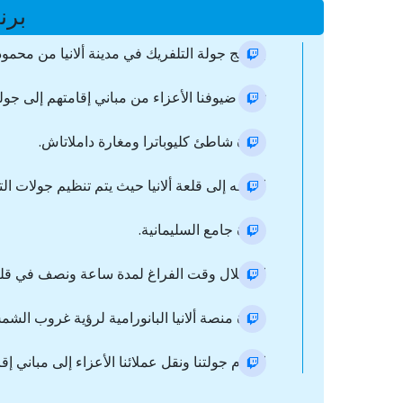
برن
برنامج جولة التلفريك في مدينة ألانيا من محمود
تنقل ضيوفنا الأعزاء من مباني إقامتهم إلى جول
زيارة شاطئ كليوباترا ومغارة داملاتاش.
التوجه إلى قلعة ألانيا حيث يتم تنظيم جولات الت
زيارة جامع السليمانية.
استغلال وقت الفراغ لمدة ساعة ونصف في قلعة أ
زيارة منصة ألانيا البانورامية لرؤية غروب الشم
اختتام جولتنا ونقل عملائنا الأعزاء إلى مباني إ