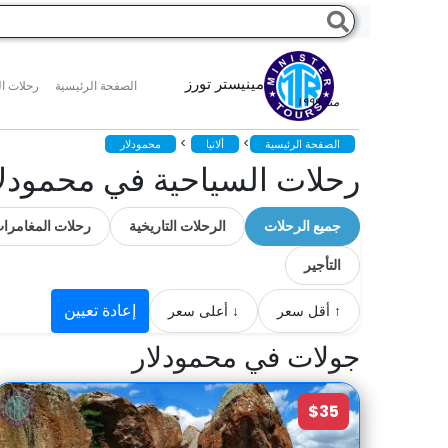
مينيستر تورز
الصفحة الرئيسية
رحلات ال
منذ ١٩٩٩
>
>
الصفحة الرئيسية
ألانيا
محمودلار
رحلات السياحية في محمودلا
جميع الرحلات
الرحلات التاريخية
رحلات المغامرا
التأجير
إعادة تعيين
↑ أقل سعر
↓ أعلى سعر
جولات في محمودلار
$35