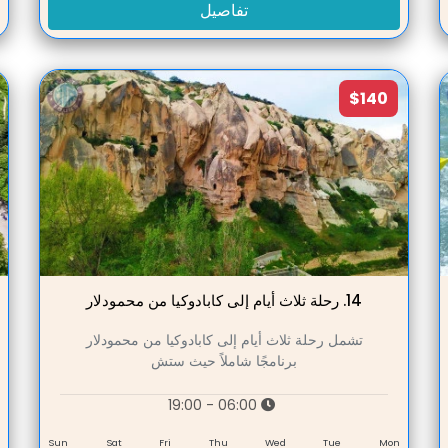
تفاصيل
$140
14.
رحلة ثلاث أيام إلى كابادوكيا من محمودلار
تشمل رحلة ثلاث أيام إلى كابادوكيا من محمودلار
برنامجًا شاملاً حيث ستش
06:00 - 19:00
n
Sun
Sat
Fri
Thu
Wed
Tue
Mon