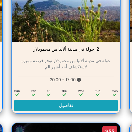
2.
جولة في مدينة ألانيا من محمودلار
جولة في مدينة ألانيا من محمودلار توفر فرصة مميزة
لاستكشاف أحد أشهر الم
17:00 - 20:00
n
Sun
Sat
Fri
Thu
Wed
Tue
Mon
تفاصيل
$55