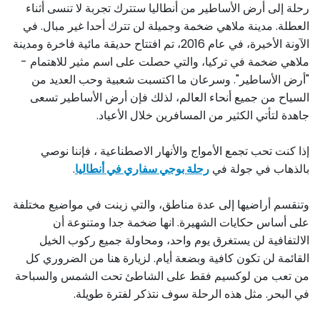
رحلة إلى أرض الأساطير من أنطاليا ستترك تجربة لا تنسى أثناء
العطلة. مدينة ملاهي ضخمة وجميلة لن تترك أحدا غير مبال. في
الآونة الأخيرة، في عام 2016، تم افتتاح حديقة مائية فاخرة ومدينة
ملاهي ضخمة في تركيا، والتي حصلت على اسم مثير للاهتمام -
"أرض الأساطير". وسرعان ما اكتسبت شعبية وحب العديد من
السياح من جميع أنحاء العالم، لذلك فإن أرض الأساطير تسعى
جاهدة لتأتي الكثير من المسافرين خلال الأعياد.
إذا كنت تحب تجمع الأمواج والأنهار الاصطناعية ، فإننا نوصي
بالذهاب في جولة في
رحلة بوجي سفاري في أنطاليا
.
وتنقسم أراضيها إلى عدة مناطق، والتي زينت في مواضيع مختلفة
على أساس حكايات الشهيرة. انها ضخمة جدا ومتنوعة أن
الالتفافية لن يستغرق يوم واحد، ومحاولة جميع ركوب الخيل
القائمة لن تكون كافية وبضعة أيام. لزيارة هنا من الضروري كل
من تعب من لوكسيم فقط على الشاطئ تحت الشمس والسباحة
في البحر. مثل هذه الرحلة سوف نتذكر لفترة طويلة.