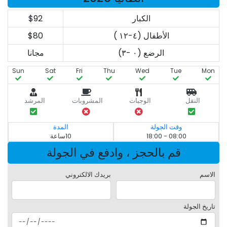
الكبار
$92
الأطفال (٤-١٢ )
$80
الرضع (٠ -٣)
مجانا
Sun
Sat
Fri
Thu
Wed
Tue
Mon
النقل
الوجبات
المشروبات
المرشد
وقت الجولة
المدة
08:00 - 18:00
10ساعة
قم بالحجز ، وادفع في الجولة
الاسم
بريدك الالكتروني
تاريخ الجولة