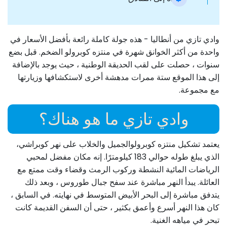
وادي تازي من أنطاليا - هذه جولة كاملة رائعة بأفضل الأسعار في
واحدة من أكثر الخوانق شهرة في منتزه كوبرولو الضخم. قبل بضع
سنوات ، حصلت على لقب الحديقة الوطنية ، حيث يوجد بالإضافة
إلى هذا الموقع ستة ممرات مدهشة أخرى لاستكشافها وزيارتها
مع مجموعة.
وادي تازي ما هو هناك؟
يعتمد تشكيل منتزه كوبرولوالجميل والخلاب على نهر كوبراشي،
الذي يبلغ طوله حوالي 183 كيلومترًا. إنه مكان مفضل لمحبي
الرياضات المائية النشطة وركوب الرمث وقضاء وقت ممتع مع
العائلة. يبدأ النهر مباشرة عند سفح جبال طوروس ، وبعد ذلك
يتدفق مباشرة إلى البحر الأبيض المتوسط ​​في نهايته. في السابق ،
كان هذا النهر أسرع وأعمق بكثير ، حتى أن السفن القديمة كانت
تبحر في مياهه الغنية.