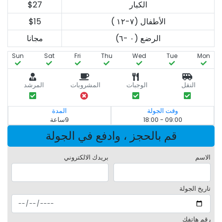
الكبار
$27
الأطفال (٧-١٢ )
$15
الرضع (٠ -٦)
مجانا
Sun
Sat
Fri
Thu
Wed
Tue
Mon
النقل
الوجبات
المشروبات
المرشد
وقت الجولة
المدة
09:00 - 18:00
9ساعة
قم بالحجز ، وادفع في الجولة
الاسم
بريدك الالكتروني
تاريخ الجولة
رقم هاتفك