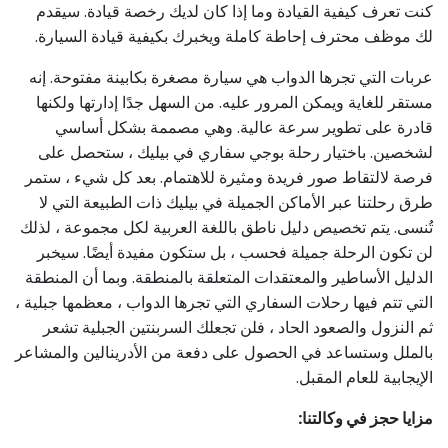
كنت تعرف كيفية القيادة وما إذا كان لديك رخصة قيادة. سيقدم
لك موظف محترف إحاطة كاملة ويخبرك بكيفية قيادة السيارة.
عربات التي تجرها الدواب هي سيارة مصغرة بكابينة مفتوحة. إنه
مستقر للغاية ويمكن المرور عليه. من السهل جدًا إدارتها ولكنها
قادرة على تطوير سرعة عالية. وهي مصممة بشكل أساسي
لشخصين. باختيار رحلة بوجي سفاري في بيليك ، ستحصل على
فرصة لالتقاط صور فريدة ومثيرة للاهتمام. بعد كل شيء ، ستمر
طرق رحلتنا عبر الأماكن الجميلة في بيليك ذات الطبيعة التي لا
تُنسى. يتم تخصيص دليل ناطق باللغة العربية لكل مجموعة ، لذلك
لن تكون الرحلة جميلة فحسب ، بل ستكون مفيدة أيضًا. سيخبر
الدليل الأساطير والمعتقدات المتعلقة بالمنطقة. وبما أن المنطقة
التي تتم فيها رحلات السفاري التي تجرها الدواب ، معظمها جبلية ،
ثم النزول والصعود الحاد ، فلن تجعلك السربنتين الجبلية تشعر
بالملل وستساعد في الحصول على دفعة من الأدرينالين والمشاعر
الإيجابية للعام المقبل.
مزايا حجز في وكالتنا: