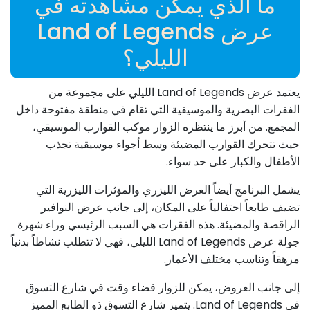
ما الذي يمكن مشاهدته في
عرض Land of Legends
الليلي؟
يعتمد عرض Land of Legends الليلي على مجموعة من
الفقرات البصرية والموسيقية التي تقام في منطقة مفتوحة داخل
المجمع. من أبرز ما ينتظره الزوار موكب القوارب الموسيقي،
حيث تتحرك القوارب المضيئة وسط أجواء موسيقية تجذب
الأطفال والكبار على حد سواء.
يشمل البرنامج أيضاً العرض الليزري والمؤثرات الليزرية التي
تضيف طابعاً احتفالياً على المكان، إلى جانب عرض النوافير
الراقصة والمضيئة. هذه الفقرات هي السبب الرئيسي وراء شهرة
جولة عرض Land of Legends الليلي، فهي لا تتطلب نشاطاً بدنياً
مرهقاً وتناسب مختلف الأعمار.
إلى جانب العروض، يمكن للزوار قضاء وقت في شارع التسوق
في Land of Legends. يتميز شارع التسوق ذو الطابع المميز