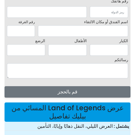
رقم هاتفك
اسم الفندق أو مكان الالتقاء
رقم الغرفة
الكبار
الأطفال
الرضع
رسالتكم
قم بالحجز
عرض Land of Legends المسائي من
بيليك تفاصيل
یشتمل
العرض الليلي، النقل ذهابًا وإيابًا، التأمين