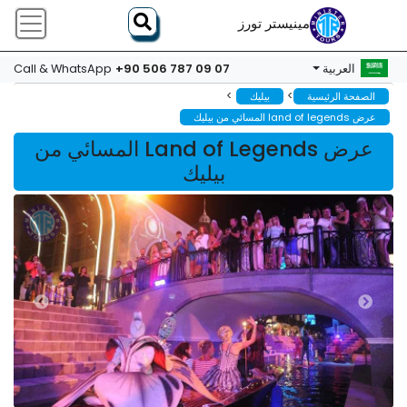
مينيستر تورز
+90 506 787 09 07
العربية
Call & WhatsApp
>
>
الصفحة الرئيسية
بيليك
عرض land of legends المسائي من بيليك
عرض Land of Legends المسائي من
بيليك