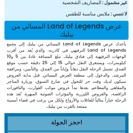
غير مشمول
المصاريف الشخصية
لا تنسي
ملابس مناسبة للطقس
عرض Land of Legends المسائي من
بيليك
يأخذك عرض Land of Legends المسائي من بيليك إلى مجمع
Land of Legends الترفيهي في كادريه، والذي يُعد من أقرب
الوجهات الترفيهية إلى فنادق بيليك. تبلغ المسافة عادةً بين 5 و10
كيلومترات، ويستغرق النقل حوالي 15 إلى 25 دقيقة حسب موقع
الفندق. تشمل الرحلة النقل ذهاباً وإياباً من الفندق، والتأمين، ومرافقة
المرشد، والدخول إلى منطقة العرض المسائي. قبل بداية العروض
سيكون لديك وقت حر للتجول في شارع التسوق، وزيارة المتاجر
والمقاهي والمطاعم. بعدها تبدأ عروض موكب القوارب، والنافورات
الراقصة، والعروض الليزرية والمؤثرات الضوئية المبهرة. تُعد هذه
الرحلة خياراً مثالياً للعائلات والأزواج ولكل من يرغب في قضاء أمسية
ممتعة بالقرب من بيليك.
احجز الجولة