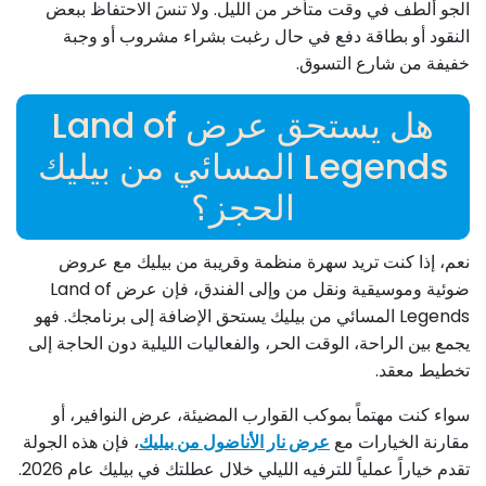
الجو ألطف في وقت متأخر من الليل. ولا تنسَ الاحتفاظ ببعض
النقود أو بطاقة دفع في حال رغبت بشراء مشروب أو وجبة
خفيفة من شارع التسوق.
هل يستحق عرض Land of
Legends المسائي من بيليك
الحجز؟
نعم، إذا كنت تريد سهرة منظمة وقريبة من بيليك مع عروض
ضوئية وموسيقية ونقل من وإلى الفندق، فإن عرض Land of
Legends المسائي من بيليك يستحق الإضافة إلى برنامجك. فهو
يجمع بين الراحة، الوقت الحر، والفعاليات الليلية دون الحاجة إلى
تخطيط معقد.
سواء كنت مهتماً بموكب القوارب المضيئة، عرض النوافير، أو
مقارنة الخيارات مع
عرض نار الأناضول من بيليك
، فإن هذه الجولة
تقدم خياراً عملياً للترفيه الليلي خلال عطلتك في بيليك عام 2026.