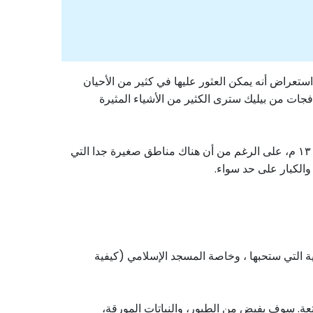
تعراض أنه يمكن العثور عليها في كثير من الأحيان
افجات من بيليك سترى الكثير من الأشياء المثيرة
مع الحصول على رحلة سوف تأخذ مطية على متن سفينة مريحة على جبل (واحدة من أكبر) الأنهار. في بعض الأماكن عمقه هو ١٣٠ م، على الرغم من أن هناك مناطق صغيرة جدا التي
ية التي ستحبها ، وخاصة المسجد الإسلامي (كيفية
ة. سوف يفيض من الطيور، والنباتات المورقة،