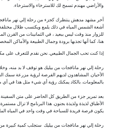
والأراضي مهندم تسمح لك للاسترخاء والاسترخاء.
أشعة الشمس المياه في ذلك يلمع ويكتسب ظلال مختلفة - 
للزوار منذ وقت ليس ببعيد ، في الثمانينات من القرن الم
هنا، كما أنها تجذبها برودة وجمال الطبيعة والأماكن المخ
إذا كنت تحب الجمال الطبيعي. نحن نقدم للتعرف على م
رحلة إلي نهر مانافجات من بيليك هو توقف لا بد منه، وخل
الأحيان. المشاهدون لديهم الفرصة لرؤية مزرعة سمك السل
بالمعلومات. بالكاد يمكنك رؤية أي شيء مثل هذا في أي م
بعد تمرير جزء من الطريق كل الحاضر على متن السفينة ف
الأطباق لذيذة ولذيذة بجنون. هذا البرنامج لا تزال مست
يكون فرصة فريدة للسباحة في وقت واحد في المياه المالحة و
رحلة إلي نهر مانافجات من بيليك ستجلب كمية كبيرة من ال