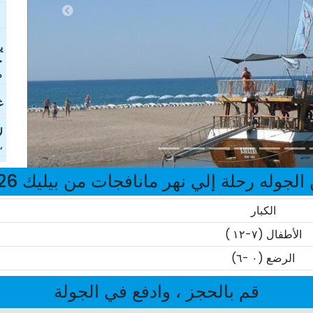
ی
خ
م
غ
ل
،
الجوله رحلة إلي نهر مانافجات من بيليك 2026
الكبار
الأطفال (٧-١٢ )
الرضع (٠ -٦)
قم بالحجز ، وادفع في الجولة