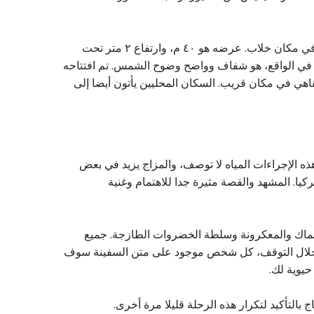
آخر مشهد مدهش ينتظرك كجزء من رحلة إلي نهر مانافجات من بيليك التي نظمتها لنا - شلال مع نفس اسم النهر، والمدينة. إنه في مكان خلاب. عرضه هو ٤٠ م، وارتفاع ٢ متر تحت
ء. في الواقع، هو شفاف وواضح وضوح الشمس. تم افتتاحه
مقاهي في مكان قريب. السكان المحليين يأتون أيضا إلى
ذه الإجراءات المياه لا توصف، والمزاج يزيد في بعض
يا. المشهد والقصة مثيرة جدا للاهتمام وغنية
لأسماك والمعكرونة وسلطة الخضروات الطازجة. جميع
هنا، خلال التوقف، كل شخص موجود على متن السفينة سوف
حيوية لك.
التأكيد لتكرار هذه الرحلة قليلا مرة أخرى.