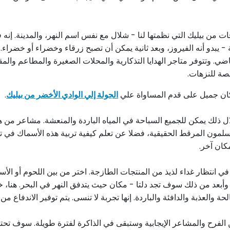
يبدو أنه الفيروز، وبعد ثانية يمكن أن تصبح زرقاء وخضراء أو خضرا
اضي. وتتوفر متاجر الهدايا التذكارية والمحلات الصغيرة والمطاعم وال
صصة للنزهات.
كان جميل على قدم المساواة علي
الجولة إلي الوادي الأخضر من بيليك
.
ال ذلك يمكن للجميع السباحة في المياه الباردة والمنعشة. مشاعر من ه
مون المرقط الحقيقية، فضلا عن تعلم كيفية تربية هذه الأسماك في ترك
كان آخر.
ي انتظار غداء لذيذ من المنتجات الطازجة. اختر من بين اللحوم أو ا
مرة وأبعد من ذلك سوف تجد دلتا - مكان حيث يتدفق النهر في البحر. 
العذبة والدافئة والباردة. إنها تجربة لا تنسى. يتم توفير الاندفاع من 
فرح والمشاعر الإيجابية وستبقى في الذاكرة لفترة طويلة. سوف تحتاج ب