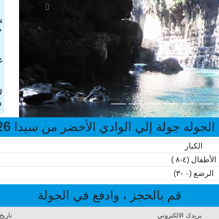
ی
م
غ
ل
و
الجوله جولة إلي الوادي الأخضر من سيدا 2026
الكبار
الأطفال (٤-٨ )
الرضع (٠ -٣)
قم بالحجز ، وادفع في الجولة
بريدك الالكتروني
تاريخ