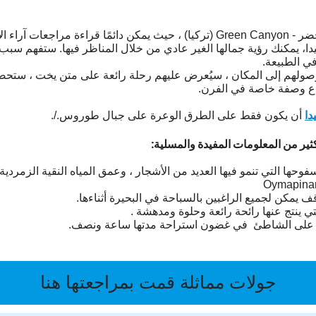
أثناء الإجازة ، تأكد من زيارة أحد أجمل الأماكن الوادي الأخضر - Green Canyon (تركيا
دا، يمكنك رؤية جمالها الغير عادي من خلال المناظر فيها. ستفهم سبب
في الطبيعة.
وصولهم إلى المكان ، سيُعرض عليهم رحلة رائعة على متن يخت ، ستحص
اع وصفة خاصة في الفرن.
دا
أن يكون فقط على الطرق الوعرة على جبال طوروس./.
ثير من المعلومات المفيدة والمسلية:
حها التي تنمو فيها العديد من الأشجار ، وعمق المياه النقية الزمردية (عمق ۰
يمكن لجميع الراغبين بالسباحة في البحيرة أثناءها.
ي ينتج عنها رائحة رائعة وحلوة ومدهشة .
طعم على الشاطئ في غضون استراحة مدتها ساعة ونصف.
جولات مماثلة قمت بمراجعتها هنا