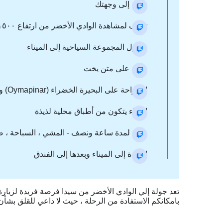
رحلة إلى وجهتك
توقف لمشاهدة الوادي الأخضر من ارتفاع ۱٥۰۰ متر ( Green Canyon)
وصول المجموعة السياحية إلى الميناء
جولة على متن يخت
استراحة على البحيرة الخضراء (Oymapinar) والسبحة في مياهها لمن يرغب في ذلك
الغداء يتكون من أطباق محلية لذيذة
راحة لمدة ساعة ونصف - المشي ، السباحة ، صيد
العودة إلى الميناء وبعدها إلى الفندق
تعد جولة إلي الوادي الأخضر من سيدا فرصة فريدة لزيارة 
بامكانكم الاستفادة من الرحلة ، حيث لا داعي للقلق بشأن كيف