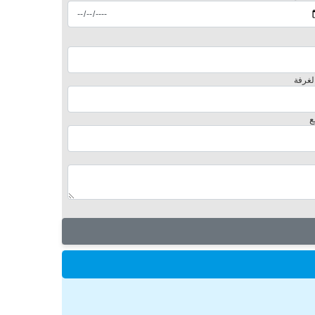
لغرفة
ع