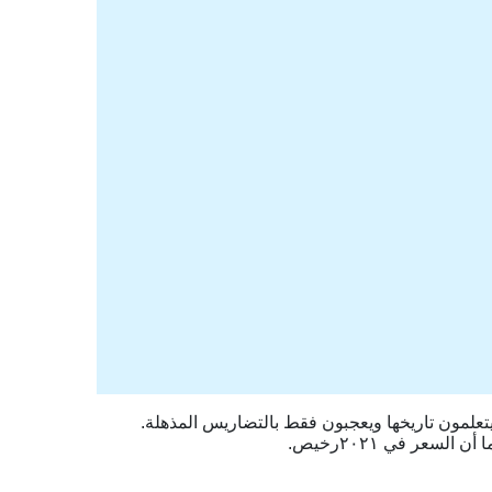
يتعلمون تاريخها ويعجبون فقط بالتضاريس المذهلة.
سعر في ٢٠٢١رخيص.