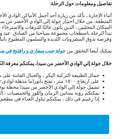
تفاصيل ومعلومات حول الرحلة:
المنطقة. من خلال اختيار جولة إلي الوادي الأخضر من سي
السكان المحليين ، الذين يأتون غالبًا للنزهات والاسترخاء 
تبدأ الرحلة باصطحاب مجموعة سياحنا من الفنادق. عند 
وفرصة تذوق المشروبات اللذيذة والسلمون المطبوخ باتب
جولة جيب سفاري و رافتنج في سي
يمكنك أيضا التحقق من
خلال جولة إلي الوادي الأخضر من سيدا، يمكنكم معرفة الك
جمال الطبيعة التركية البكر ، والجبال الفاتنة على سفو
على ارتفاع ۱٥۰۰ متر ، تفتح بانوراما مذهلة لوادي Oymapinar
تشمل جولة إلي الوادي الأخضر من سيدا محطة توقف 
یمكنكم رؤية بساتين الرمان واللوز والحمضيات ، الت
إذا رغبتم في ذلك ، يمكنكم تناول الغداء في م