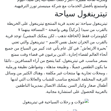
واستمتع بأفضل الخدمات مع شركة مینیستر تورز الترفيهية.
تيترينغول سياحة
تيترينغول سياحة: تم تحديد قرية المنتجع تيترينغول على الخريطة
بالقرب من سيدا (تركيا) وهي واضحة - المسافة بينهما ۷
كيلومترات فقط (الحافلة تذهب ، لكن يمكنك المشي). توجد قرية
بالقرب من الخزان تحمل نفس الاسم – تيترينغول والتي تعني
"بحيرة الارتعاش". في كل عام يأتي عدد كبير من السياح من جميع
أنحاء العالم لقضاء إجازة ، الذين يرغبون في قضاء وقت ممتع
بسعر مناسب. في تيترينغول، كما يتضح من آراء المسافرين ، دائمًا
ما يكون الطقس جميلًا ، وطبيعة مذهلة ، وشواطئ نظيفة ورملية
، ومحلات تجارية بها منتجات غير مكلفة ، وهناك الكثير من وسائل
الترفيه المختلفة. المنتجع مناسب للشباب والعائلات التي لديها
أطفال صغار وكبار السن. يمكنك الاتصال بمديرينا الناطقين
بالعربية للحصول على استشارة مجانية.