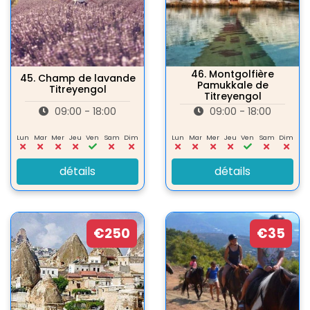
46.
Montgolfière
45.
Champ de lavande
Pamukkale de
Titreyengol
Titreyengol
09:00 - 18:00
09:00 - 18:00
Lun
Mar
Mer
Jeu
Ven
Sam
Dim
Lun
Mar
Mer
Jeu
Ven
Sam
Dim
détails
détails
€250
€35