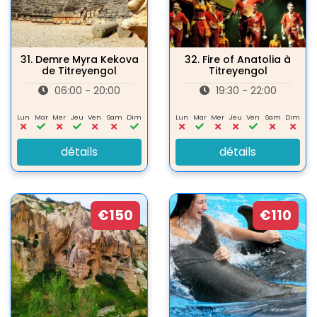
31.
Demre Myra Kekova
32.
Fire of Anatolia à
de Titreyengol
Titreyengol
06:00 - 20:00
19:30 - 22:00
Lun
Mar
Mer
Jeu
Ven
Sam
Dim
Lun
Mar
Mer
Jeu
Ven
Sam
Dim
détails
détails
€150
€110