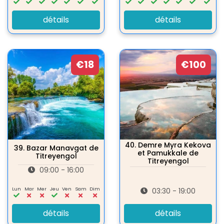
détails
détails
€18
€100
40.
Demre Myra Kekova
39.
Bazar Manavgat de
et Pamukkale de
Titreyengol
Titreyengol
09:00 - 16:00
Lun
Mar
Mer
Jeu
Ven
Sam
Dim
03:30 - 19:00
détails
détails