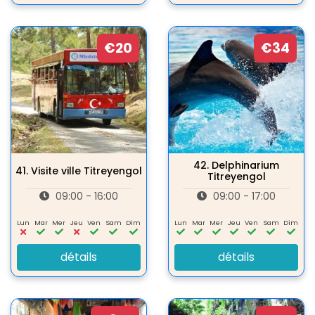
€20
€34
42.
Delphinarium
41.
Visite ville Titreyengol
Titreyengol
09:00 - 16:00
09:00 - 17:00
Lun
Mar
Mer
Jeu
Ven
Sam
Dim
Lun
Mar
Mer
Jeu
Ven
Sam
Dim
détails
détails