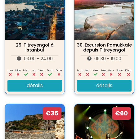
29.
Titreyengol à
30.
Excursion Pamukkale
Istanbul
depuis Titreyengol
03:00 - 24:00
05:30 - 19:00
Lun
Mar
Mer
Jeu
Ven
Sam
Dim
Lun
Mar
Mer
Jeu
Ven
Sam
Dim
détails
détails
€35
€60