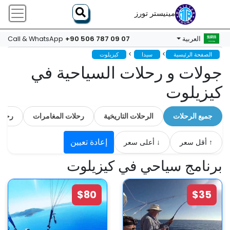
مينيستر تورز
+90 506 787 09 07
العربية
Call & WhatsApp
>
>
الصفحة الرئيسية
سيدا
كيزيلوت
جولات و رحلات السياحية في
كيزيلوت
جميع الرحلات
الرحلات التاريخية
رحلات المغامرات
رحلات 
إعادة تعيين
↑ أقل سعر
↓ أعلى سعر
برنامج سياحي في كيزيلوت
$80
$35