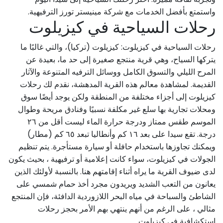
واستمتع بأفضل الخدمات مع شركة مینیستر تورز الترفيهية.
رحلات السياحية في كيزيلوت
رحلات السياحية في كيزيلوت: كيزيلوت (تركيا)، والتي غالبًا ما
يتركها السياح، وهي قرية منتجع صغيرة إلى حد ما، بعيدة عن
المرح الليلي والتسوق الكامل ووسائل الترفيه المتنوعة والآثار
القديمة. لمشاهدة معالم هذه القرية المدهشة، نقدم لك رحلات
كيزيلوت إلى أجزاء مختلفة من المنطقة ولكن يوجد أيضًا سوق
ومحلات تجارية بها سلع غير مكلفة نسبيًا وفنادق مريحة وطوال
الموسم طقس ممتاز ودرجة حرارة الماء ليست أقل من ۲٦
درجة. تقع سيدا على بعد ۱٦ كم وأنطاليا تبعد ٦٥ كم (مطار)
ويمكنك تجاوزها باستخدام حافلة أو سيارة مستأجرة. يتم تنظيم
الجولات في كيزيلوت، سواء كانت إعلامية أو ترفيهية ، بحيث يكون
لدى ضيوف القرية ما يراه أثناء إقامتهم هنا. بالنسبة لأولئك الذين
يعانون من التعب الشديد ويريدون مجرد أخذ حمام شمسي على
الشاطئ والسباحة في مياه البحر اللازوردية الدافئة، فإن المنتجع
مثالي ، على الرغم من أنهم ينتهي بهم الأمر بحجز رحلات
استكشافية في كيزيلوت.