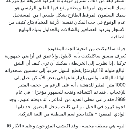
السفر أبعد من ذلك ، ستزور قرية ياكا التركية المريحة مع مزرعة
سمك السلمون المرقط ومطعم يقع فيها. الطبق الرئيسي هو
سمك السلمون المرقط الطازج بشكل طبيعي! من المستحيل
عدم الوقوع في حب المكان نفسه: الأزقة المخبأة بتاج كثيف من
الأشجار وترديد العصافير والشلالات والجداول بمياه الينابيع
الصافية.
جولة ساكليكنت من فتحية: الجنة المفقودة
يُعرف مضيق ساكليكنت بأنه الأطول والأعمق في أراضي جمهورية
تركيا ، إذا نظرت إلى الخريطة ، يمكنك أن ترى كيف أن الشق
البالغ طوله 18 كيلومترًا يقطع السهل حرفياً إلى قسمين بمنحدراته
الهائلة الهائلة ، والتي يبلغ ارتفاعها في بعض الأماكن تصل إلى
1000 متر. المثير للدهشة ، أنه على الرغم من حجمه المثير
للإعجاب ، فقد تم اكتشافه وفتحه للجمهور مؤخرًا - في عام
1989. فقد راعي محلي العديد من الماعز ، أثناء بحثه عنهم ، وجد
فجوة كبيرة في الجبل ، والتي كانت مدخل المضيق بحد ذاتها.
الوادي المفقود - هكذا يبدو اسم المنطقة من اللغة التركية.
اليوم هي منطقة محمية ، وقد اكتشف المؤرخون وعلماء الآثار 16