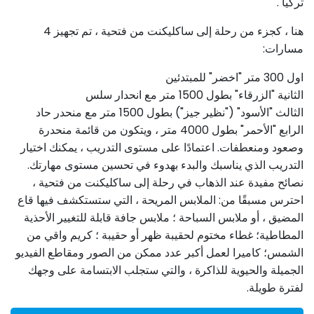
تركيا .
هنا ، كجزء من رحلة إلى ساكليكنت من فتحية ، تم تجهيز 4
مسارات:
اول 300 متر "اخضر" للمبتدئين
الثانية "الزرقاء" بطول 1500 متر مع انحدار سلس
الثالث "الأسود" ("نظير جيز") بطول 1500 متر مع منحدر حاد
الرابع "الأحمر" بطول 4000 متر ، ويتكون من قائمة منحدرة
وصعود ومنعطفات. اعتمادًا على مستوى التدريب ، يمكنك اختيار
التدريب الذي يناسبك والبدء بهدوء في تحسين مستوى مهارتك.
نصائح مفيدة عند الذهاب في رحلة إلى ساكليكنت من فتحية ،
احترس مسبقًا من: الملابس المريحة ، التي ستستكشف فيها قاع
المضيق ، أو ملابس السباحة ؛ ملابس جافة قابلة للتغيير الأحذية
المطاطية؛ غطاء مختوم لحقيبة ظهر أو حقيبة ؛ كريم واقي من
الشمس؛ كاميرا لعمل أكبر عدد ممكن من الصور ومقاطع الفيديو
الجميلة والحيوية للذاكرة ، والتي ستجلب الابتسامة على وجهك
لفترة طويلة.