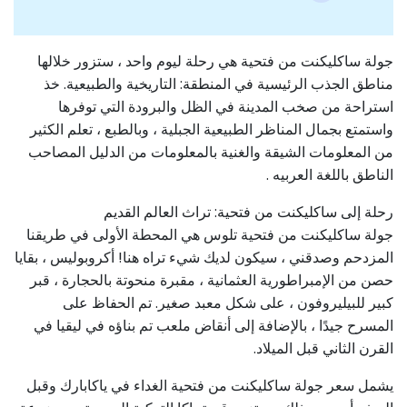
جولة ساكليكنت من فتحية هي رحلة ليوم واحد ، ستزور خلالها
مناطق الجذب الرئيسية في المنطقة: التاريخية والطبيعية. خذ
استراحة من صخب المدينة في الظل والبرودة التي توفرها
واستمتع بجمال المناظر الطبيعية الجبلية ، وبالطبع ، تعلم الكثير
من المعلومات الشيقة والغنية بالمعلومات من الدليل المصاحب
الناطق باللغة العربيه .
رحلة إلى ساكليكنت من فتحية: تراث العالم القديم
جولة ساكليكنت من فتحية تلوس هي المحطة الأولى في طريقنا
المزدحم وصدقني ، سيكون لديك شيء تراه هنا! أكروبوليس ، بقايا
حصن من الإمبراطورية العثمانية ، مقبرة منحوتة بالحجارة ، قبر
كبير للبيليروفون ، على شكل معبد صغير. تم الحفاظ على
المسرح جيدًا ، بالإضافة إلى أنقاض ملعب تم بناؤه في ليقيا في
القرن الثاني قبل الميلاد.
يشمل سعر جولة ساكليكنت من فتحية الغداء في ياكابارك وقبل