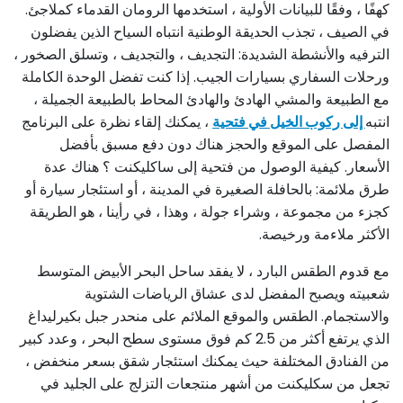
كهفًا ، وفقًا للبيانات الأولية ، استخدمها الرومان القدماء كملاجئ.
في الصيف ، تجذب الحديقة الوطنية انتباه السياح الذين يفضلون
الترفيه والأنشطة الشديدة: التجديف ، والتجديف ، وتسلق الصخور ،
ورحلات السفاري بسيارات الجيب. إذا كنت تفضل الوحدة الكاملة
مع الطبيعة والمشي الهادئ والهادئ المحاط بالطبيعة الجميلة ،
انتبه
إلى ركوب الخيل في فتحية
، يمكنك إلقاء نظرة على البرنامج
المفصل على الموقع والحجز هناك دون دفع مسبق بأفضل
الأسعار. كيفية الوصول من فتحية إلى ساكليكنت ؟ هناك عدة
طرق ملائمة: بالحافلة الصغيرة في المدينة ، أو استئجار سيارة أو
كجزء من مجموعة ، وشراء جولة ، وهذا ، في رأينا ، هو الطريقة
الأكثر ملاءمة ورخيصة.
مع قدوم الطقس البارد ، لا يفقد ساحل البحر الأبيض المتوسط ​​
شعبيته ويصبح المفضل لدى عشاق الرياضات الشتوية
والاستجمام. الطقس والموقع الملائم على منحدر جبل بكيرليداغ
الذي يرتفع أكثر من 2.5 كم فوق مستوى سطح البحر ، وعدد كبير
من الفنادق المختلفة حيث يمكنك استئجار شقق بسعر منخفض ،
تجعل من سكليكنت من أشهر منتجعات التزلج على الجليد في