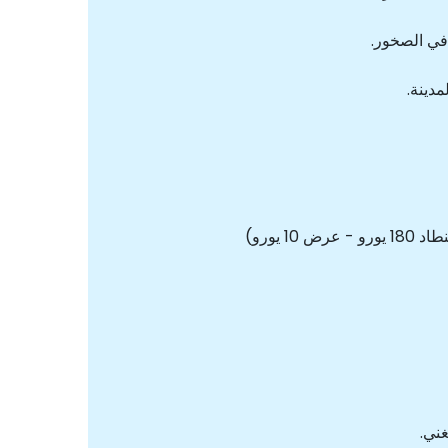
 في الصخور.
دينة.
يورو)
غني.