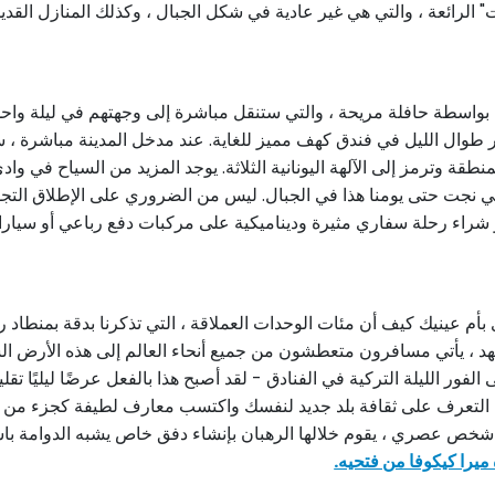
 الرائعة ، والتي هي غير عادية في شكل الجبال ، وكذلك المنازل القديم
اعة ، لذلك سيقيم الزوار طوال الليل في فندق كهف مميز للغاية. عند مدخل المدينة 
نطقة وترمز إلى الآلهة اليونانية الثلاثة. يوجد المزيد من السياح في وادي
لتي نجت حتى يومنا هذا في الجبال. ليس من الضروري على الإطلاق التجو
راء رحلة سفاري مثيرة وديناميكية على مركبات دفع رباعي أو سيارا
أم عينيك كيف أن مئات الوحدات العملاقة ، التي تذكرنا بدقة بمنطاد
، يأتي مسافرون متعطشون من جميع أنحاء العالم إلى هذه الأرض السحري
 الفور الليلة التركية في الفنادق - لقد أصبح هذا بالفعل عرضًا ليليًا تق
نك التعرف على ثقافة بلد جديد لنفسك واكتسب معارف لطيفة كجزء من ك
اء شخص عصري ، يقوم خلالها الرهبان بإنشاء دفق خاص يشبه الدوامة ب
ميرا كيكوفا من فتحيه.