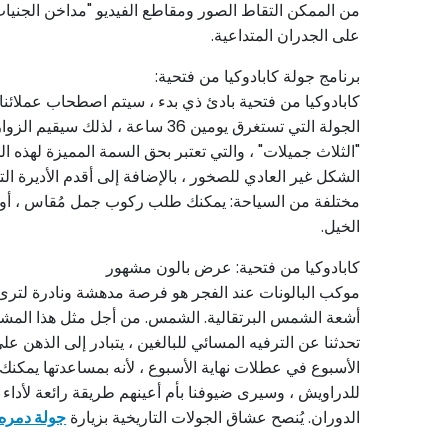
من الممكن التقاط الصور ومقاطع الفيديو "مداخن الجنيات"
على الجدران المتداعية.
برنامج جولة كابادوكيا من فتحية:
الجولة التي تستغرق يومين 36 س
"الثلاث جميلات" ، والتي تعتبر بحق السمة المميزة لهذه الم
الشكل غير العادي للصخور ، بالإضافة إلى أقدم الأديرة ا
مختلفة من السياحة: يمكنك طلب ركوب جمل مُقاس ، أو ش
الخيل.
كابادوكيا من فتحية: عرض بالون مشهور
موكب البالونات عند الفجر هو فرصة مدهشة ونادرة لترى ب
أشعة الشمس البرتقالية. الشمس. من أجل مثل هذا المشهد 
تحدثنا عن الترفيه المسائي للبالغين ، يتبادر إلى الذهن على
الأسبوع في عطلات نهاية الأسبوع ، لأنه بمساعدتها يمك
للدراويش ، وسيرى ضيوفنا بأم أعينهم طريقة رائعة لأد
الدوران. يُنصح عشاق الجولات التاريخية بزيارة
جولة دمره 