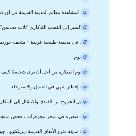
جولة لمشاهدة معالم المدينة القديمة في اورقب
قم بالسير إلى النصب التذكاري "ثلاث محاسن" ،
تجول في محمية طبيعية فريدة - متحف جوريم ف
ثاني يوم
الرسوم المبكرة من أجل أن ترى شخصيًا كيف ترتفع أكث
بوفيه إفطار شهي في الفندق والاسترخاء.
تسجيل الخروج من الفندق والانتقال إلى المكان ا
جولة صغيرة في متجر مجوهرات ، فحص منتجات
زيارة مدينة مترو الأنفاق القديمة ديرينكويو ، ج