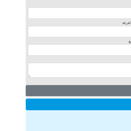
لغرفة
ع