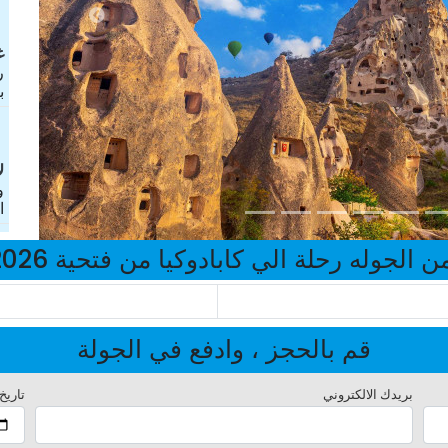
غ
ر
ب
ل
و
ا
ن الجوله رحلة الي كابادوكيا من فتحية 2026
قم بالحجز ، وادفع في الجولة
بريدك الالكتروني
تاريخ