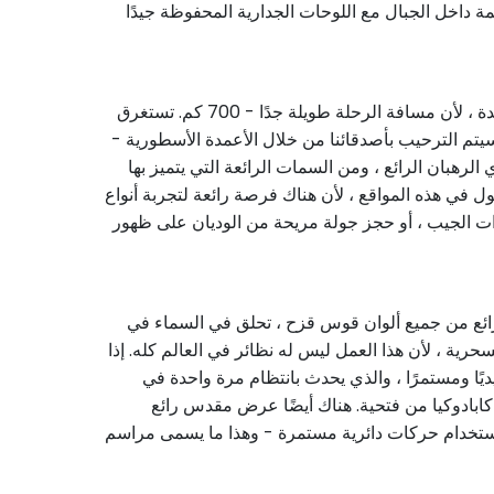
ة داخل الجبال مع اللوحات الجدارية المحفوظة جيدًا
كابادوكيا من فتحية بادئ ذي بدء ، سيتم اصطحاب عملائنا بواسطة حافلة مريحة ، والتي ستنقل مباشرة إلى وجهتهم في ليلة واحدة ، لأن مسافة الرحلة طويلة جدًا - 700 كم. تستغرق
مباشرة ، سيتم الترحيب بأصدقائنا من خلال الأعمدة الأسطورية -
 الرهبان الرائع ، ومن السمات الرائعة التي يتميز بها
ل في هذه المواقع ، لأن هناك فرصة رائعة لتجربة أنواع
ت الجيب ، أو حجز جولة مريحة من الوديان على ظهور
 رائع من جميع ألوان قوس قزح ، تحلق في السماء في
ة ، لأن هذا العمل ليس له نظائر في العالم كله. إذا
ليديًا ومستمرًا ، والذي يحدث بانتظام مرة واحدة في
ابادوكيا من فتحية. هناك أيضًا عرض مقدس رائع
استخدام حركات دائرية مستمرة - وهذا ما يسمى مراسم