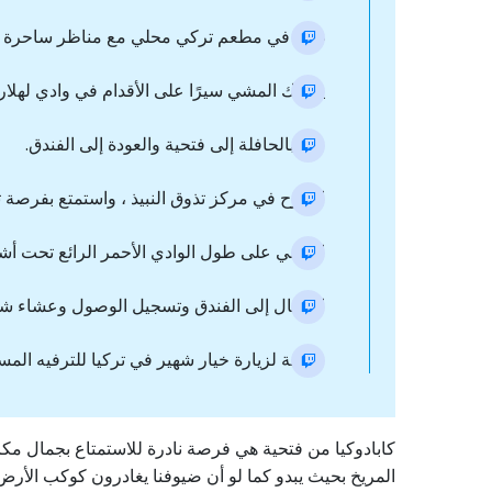
غداء في مطعم تركي محلي مع مناظر ساحرة لل
يمكنك المشي سيرًا على الأقدام في وادي لهلار
نقل بالحافلة إلى فتحية والعودة إلى الفندق.
استرح في مركز تذوق النبيذ ، واستمتع بفرصة تذوق أكثر من 10 أنواع من نبيذ كابادوكيان الفري
المشي على طول الوادي الأحمر الرائع تحت أشعة الشمس (0
الانتقال إلى الفندق وتسجيل الوصول وعشاء شه
فرصة لزيارة خيار شهير في تركيا للترفيه المسائي مع 
كابادوكيا من فتحية هي فرصة نادرة للاستمتاع بجمال مكا
المريخ بحيث يبدو كما لو أن ضيوفنا يغادرون كوكب الأرض