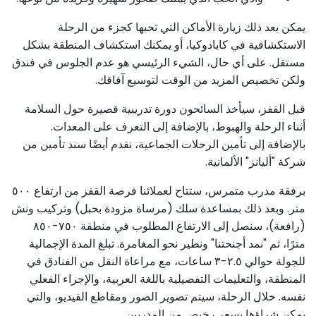
يمكن بعد ذلك زيارة الأماكن التي تحبها كجزء من الرحلة
الاستكشافية في كابادوكيا، أو يمكنك استكشاف المنطقة بشكل
مستقل. على أي حال، الشيء الرئيسي هو عدم الجلوس في فندق
ولكن تخصيص المزيد من الوقت لتوسيع آفاقك.
قبل القفز، سيأخذ السائحون دورة تدريبية قصيرة حول السلامة
أثناء الرحلة والهبوط، بالإضافة إلى التعرف على المعدات.
بالإضافة إلى تأمين الرحلات الجماعية، نقدم أيضًا سند تأمين من
شركة "أليانز" الألمانية.
برفقة مدرب متمرس، ستتاح لعملائنا فرصة القفز من ارتفاع ٥٠٠
متر. وبعد ذلك بمساعدة سلك (مرساة مزودة بحبل) وتركيب ونش
(رافعة)، سنصل إلى الارتفاع المطلوب في منطقة ٧٥٠-٨٥٠
مترًا، ثم "نمد أجنحتنا" ونطير نحو المغامرة. تبلغ المدة الإجمالية
للجولة حوالي ٢.٥-٣ ساعات، مع مراعاة النقل من الفنادق في
المنطقة، والتعليمات التفصيلية باللغة العربية، والإجراء الفعلي
نفسه. خلال الرحلة، سيتم تصوير الصور ومقاطع الفيديو، والتي
يمكن شراؤها بسعر رخيص من المدربين.