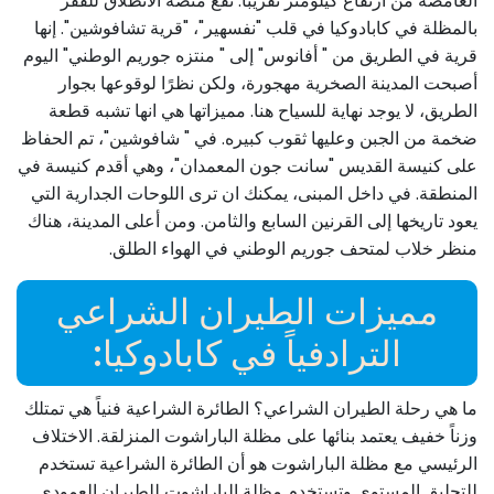
الغامضة من ارتفاع كيلومتر تقريبًا. تقع منصة الانطلاق للقفز
بالمظلة في كابادوكيا في قلب "نفسهير"، "قرية تشافوشين". إنها
قرية في الطريق من " أفانوس" إلى " منتزه جوريم الوطني" اليوم
أصبحت المدينة الصخرية مهجورة، ولكن نظرًا لوقوعها بجوار
الطريق، لا يوجد نهاية للسياح هنا. مميزاتها هي انها تشبه قطعة
ضخمة من الجبن وعليها ثقوب كبيره. في " شافوشين"، تم الحفاظ
على كنيسة القديس "سانت جون المعمدان"، وهي أقدم كنيسة في
المنطقة. في داخل المبنى، يمكنك ان ترى اللوحات الجدارية التي
يعود تاريخها إلى القرنين السابع والثامن. ومن أعلى المدينة، هناك
منظر خلاب لمتحف جوريم الوطني في الهواء الطلق.
مميزات الطيران الشراعي
الترادفياً في كابادوكيا:
ما هي رحلة الطيران الشراعي؟ الطائرة الشراعية فنياً هي تمتلك
وزناً خفيف يعتمد بنائها على مظلة الباراشوت المنزلقة. الاختلاف
الرئيسي مع مظلة الباراشوت هو أن الطائرة الشراعية تستخدم
للتحليق المستوي وتستخدم مظلة الباراشوت للطيران العمودي.