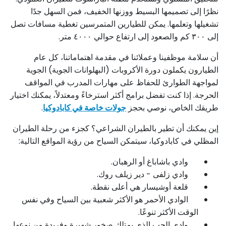
نظرًا إلى تصميمها البسيط ووزنها الخفيف، فمن السهل جدًا
تشغيلها وتعلمها. يمكن للطيارين المتمرسين تغطية مسافات تصل
إلى ٣٠٠ كم والصعود إلى ارتفاع حوالي ٤٠٠٠ متر.
أن سلامة موظفينا وعملائنا في مقدمة اهتماماتنا، كل عام
الطيارون يكملون دورة الأكروبات (البهلوانات الجوية) الجوية
لمواجهة الطوارئ للحفاظ على مهارات المدرب في المواقف
الحرجة. إذا كنت تفضل برامج أكثر استرخاءً ومعتدلاً، يمكنك اختيار
طريقك الخاص، نوصي بحجز
جولات خاصة في كابادوكيا
.
إين يمكنك أن تطير بالطيران الشراعي؟ كجزء من رحلة الطيران
المظلي في كابادوكيا، سيتمكن السياح من رؤية المواقع التالية:
وادي باشاباغ أو الرهبان.
وادي زلفى - دير زيلف روك.
قلعة أوشيسار هي أعلى نقطة.
الوادي الأحمر هو الأكثر شعبية بين السياح وفي نفس
الوقت الأكثر تنوعًا.
وادي الحب الذي يمتلك صخور شهيرة وفريدة من نوعها.