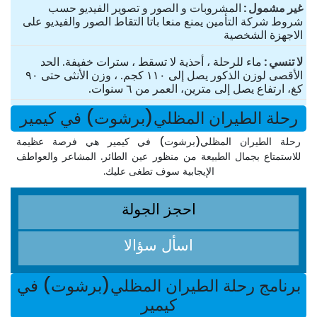
غير مشمول
المشروبات و الصور و تصوير الفيديو حسب
شروط شركة التأمين يمنع منعا باتا التقاط الصور والفيديو على
الاجهزة الشخصية
لا تنسي
ماء للرحلة ، أحذية لا تسقط ، سترات خفيفة. الحد
الأقصى لوزن الذكور يصل إلى ١١٠ كجم. ، وزن الأنثى حتى ٩٠
كغ، ارتفاع يصل إلى مترين، العمر من ٦ سنوات.
رحلة الطيران المظلي(برشوت) في كيمير
رحلة الطيران المظلي(برشوت) في كيمير هي فرصة عظيمة
للاستمتاع بجمال الطبيعة من منظور عين الطائر. المشاعر والعواطف
الإيجابية سوف تطغى عليك.
احجز الجولة
اسأل سؤالا
برنامج رحلة الطيران المظلي(برشوت) في
كيمير