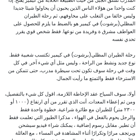
المدرب تسلق الجبل من حيث الطبيعة الخلابة من كيمير يفتح. إذا
كنت واحدا من هؤلاء الناس الذين يحبون أن يحاولوا شيئا جديدا
وليس خائفا من التغلب على مخاوفهم، ثم رحلة الطيران
المظلي(برشوت) في كيمير هو بالضبط ما يلزم للحصول على
العواطف مشرق ة وفريدة من نوعها. فقط شخص قوي يقرر
تحدي نفسه
رحلة الطيران المظلي(برشوت) في كيمير تكتسب شعبية فقط.
نوع جديد ونشط من الراحة ، وليس مثل أي شيء آخر. في كل
وقت في رحلة سوف تكون تحت سيطرة مدرب، حتى تتمكن من
الاسترخاء فقط والتمتع ما رأيت الجمال.
أولا، سوف السياح عقد الإحاطة اللازمة، اقول كل شيء بالتفصيل،
ومن ثم إعطاء المعدات. أنت الذي تقرر من أي ارتفاع (١٠٠٠ أو
٢٣٠٠ متر) للطيران مع طائرة شراعية. خطوة واحدة فقط
والرجل يحوم بالفعل في الهواء ، مذكرا الطيور التي تعلمت فقط
أن تطير. مقابل رسوم إضافية ، يمكنك شراء فيديو سيشحن
ويرتجف مرارًا وتكرارًا أثناء المشاهدة في المساء ، مع العائلة