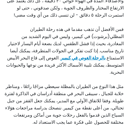
والأصدقاء. المدة في الهواء حوالي ٣٠ دقيقة ، كل ذلك يعتمد على
الارتفاع المختار والظروف الجوية ، ولكن صدقوني ، حتى لو
استمرت الرحلة ٥ دقائق - لن تنسى ذلك من أي وقت مضى!
فمن الأفضل أن تذهب مقدما في هذه رحلة الطيران
المظلي(برشوت) في كيمير، وليس في اليوم الشديد من
المغادرة، بحيث إذا فشل الطقس، لديك بضعة أيام اليسار لاختيار
تاريخ مناسب. إذا كنت تفكر في الجولات المتطرفة، يمكنك أيضا
الاستمتاع
بالرحلة الغوص في كيمير
. الغوص إلى قاع البحر الأبيض
المتوسط، يمكنك تلبية الأسماك الأكثر فريدة من نوعها والحيوانات
البحرية.
مثل هذا النوع من الطيران بالمظلة سيعطي مزاجًا رائعًا ، ومناظر
خلابة للجبال ، سيبقى البحر في منطقة أدراسان في الذاكرة لفترة
طويلة. وفقا للاتفاق الأولي مع المدير، يمكنك جعل القفز من جبل
تحتالي، من أعلى نقطة من كيمير. ننصحك بدراسة مراجعات هؤلاء
السياح الذين قدموا بالفعل رحلات جوية من أماكن ومرتفعات
مختلفة للحصول على فكرة عما يجب الاستعداد له.