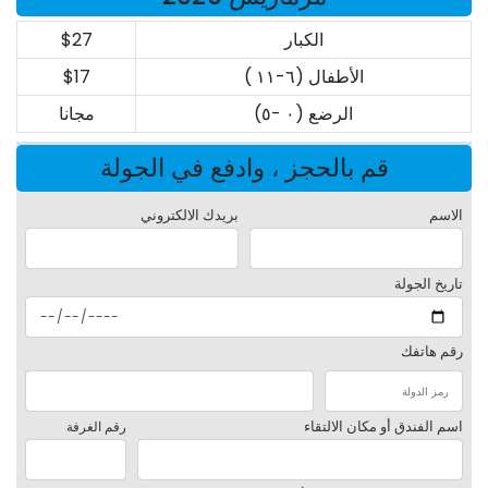
الكبار
$27
الأطفال (٦-١١ )
$17
الرضع (٠ -٥)
مجانا
قم بالحجز ، وادفع في الجولة
الاسم
بريدك الالكتروني
تاريخ الجولة
رقم هاتفك
اسم الفندق أو مكان الالتقاء
رقم الغرفة