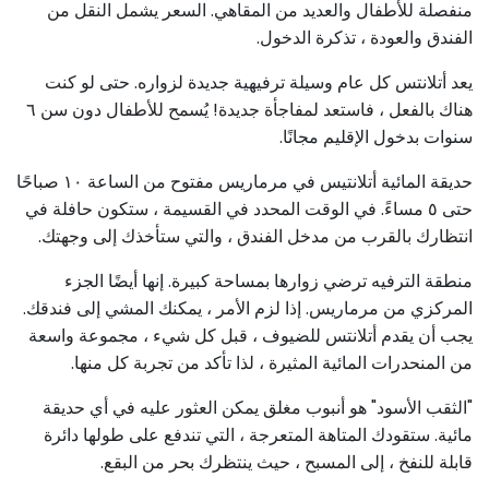
منفصلة للأطفال والعديد من المقاهي. السعر يشمل النقل من
الفندق والعودة ، تذكرة الدخول.
يعد أتلانتس كل عام وسيلة ترفيهية جديدة لزواره. حتى لو كنت
هناك بالفعل ، فاستعد لمفاجأة جديدة! يُسمح للأطفال دون سن ٦
سنوات بدخول الإقليم مجانًا.
حديقة المائية أتلانتيس في مرماريس مفتوح من الساعة ١٠ صباحًا
حتى ٥ مساءً. في الوقت المحدد في القسيمة ، ستكون حافلة في
انتظارك بالقرب من مدخل الفندق ، والتي ستأخذك إلى وجهتك.
منطقة الترفيه ترضي زوارها بمساحة كبيرة. إنها أيضًا الجزء
المركزي من مرماريس. إذا لزم الأمر ، يمكنك المشي إلى فندقك.
يجب أن يقدم أتلانتس للضيوف ، قبل كل شيء ، مجموعة واسعة
من المنحدرات المائية المثيرة ، لذا تأكد من تجربة كل منها.
"الثقب الأسود" هو أنبوب مغلق يمكن العثور عليه في أي حديقة
مائية. ستقودك المتاهة المتعرجة ، التي تندفع على طولها دائرة
قابلة للنفخ ، إلى المسبح ، حيث ينتظرك بحر من البقع.