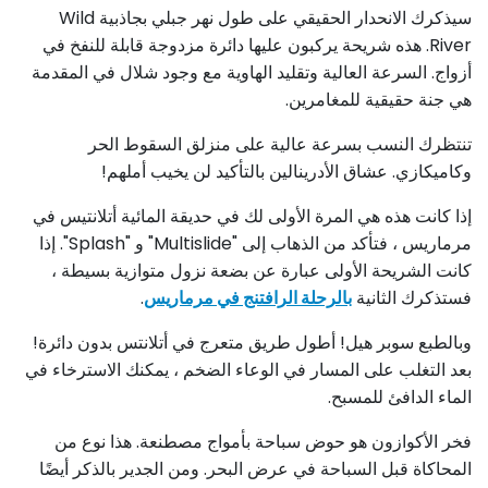
سيذكرك الانحدار الحقيقي على طول نهر جبلي بجاذبية Wild
River. هذه شريحة يركبون عليها دائرة مزدوجة قابلة للنفخ في
أزواج. السرعة العالية وتقليد الهاوية مع وجود شلال في المقدمة
هي جنة حقيقية للمغامرين.
تنتظرك النسب بسرعة عالية على منزلق السقوط الحر
وكاميكازي. عشاق الأدرينالين بالتأكيد لن يخيب أملهم!
إذا كانت هذه هي المرة الأولى لك في حديقة المائية أتلانتيس في
مرماريس ، فتأكد من الذهاب إلى "Multislide" و "Splash". إذا
كانت الشريحة الأولى عبارة عن بضعة نزول متوازية بسيطة ،
فستذكرك الثانية
بالرحلة الرافتنج في مرماريس
.
وبالطبع سوبر هيل! أطول طريق متعرج في أتلانتس بدون دائرة!
بعد التغلب على المسار في الوعاء الضخم ، يمكنك الاسترخاء في
الماء الدافئ للمسبح.
فخر الأكوازون هو حوض سباحة بأمواج مصطنعة. هذا نوع من
المحاكاة قبل السباحة في عرض البحر. ومن الجدير بالذكر أيضًا