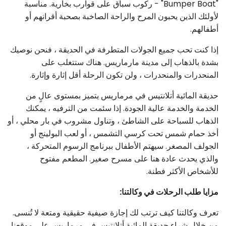
"Bumper Boat" - ركوب سباق على قوارب بخارية. مناسبة
لأولئك الذين يحبون المرح والراحة الصاخبة بصحبة أقرانهم أو
أطفالهم.
إذا كنت تحب جميع الجولات المتطرفة في الحديقة ، فنحن نوصيك
بشدة بالذهاب إلى مدينة مارماريس. هناك ستتغلب على
المنحدرات والمنحدرات ، ولن تكون الرحلة أقل إثارة وإثارة.
حديقة المائية أتلانتيس في مرماريس يتميز بمستوى عالٍ من
الخدمة والخدمة عالية الجودة. إذا سئمت من الترفيه ، يمكنك
الذهاب للسباحة على الشاطئ ، وتناول مشروب في بار محلي ، أو
أخذ حمام شمس تحت كرسي التشمس ، أو لعب البولينج أو
الجولف المصغر. سيهتم الأطفال ببرنامج الرسوم المتحركة ،
والذي يحدث عادة هنا على مسرح صغير. المطعم مفتوح
للأشخاص الأكثر فطنة.
مزايا طلب الرحلات في وكالتنا:
تعرف وكالتنا كيف ترتب لك إجازة صيفية حقيقية ومتعة لا تُنسى.
من خلال شراء حديقة المائية أتلانتيس في مرماريس على موقعنا