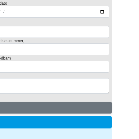
dato
elses nummer;
dbarn
m