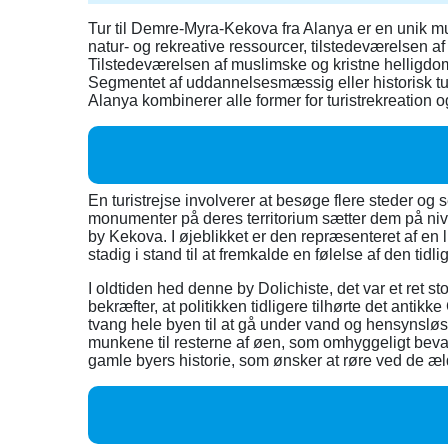
Tur til Demre-Myra-Kekova fra Alanya er en unik mul
natur- og rekreative ressourcer, tilstedeværelsen af
Tilstedeværelsen af muslimske og kristne helligdomm
Segmentet af uddannelsesmæssig eller historisk tur
Alanya kombinerer alle former for turistrekreation o
En turistrejse involverer at besøge flere steder og
monumenter på deres territorium sætter dem på niv
by Kekova. I øjeblikket er den repræsenteret af en 
stadig i stand til at fremkalde en følelse af den tid
I oldtiden hed denne by Dolichiste, det var et ret s
bekræfter, at politikken tidligere tilhørte det anti
tvang hele byen til at gå under vand og hensynsl
munkene til resterne af øen, som omhyggeligt bevare
gamle byers historie, som ønsker at røre ved de æl