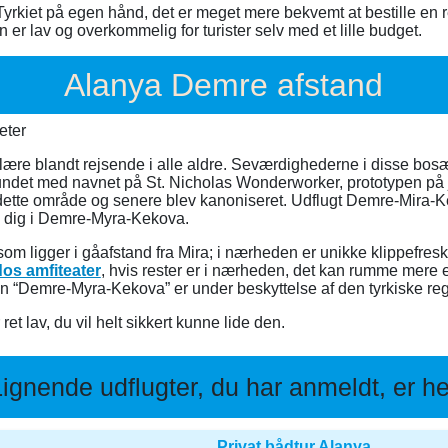
yrkiet på egen hånd, det er meget mere bekvemt at bestille en
 er lav og overkommelig for turister selv med et lille budget.
Alanya Demre afstand
eter
e blandt rejsende i alle aldre. Seværdighederne i disse bosætte
forbundet med navnet på St. Nicholas Wonderworker, prototypen p
dette område og senere blev kanoniseret. Udflugt Demre-Mira-Kek
de dig i Demre-Myra-Kekova.
 som ligger i gåafstand fra Mira; i nærheden er unikke klippefre
os amfiteater
, hvis rester er i nærheden, det kan rumme mer
gten “Demre-Myra-Kekova” er under beskyttelse af den tyrkiske reg
t lav, du vil helt sikkert kunne lide den.
Lignende udflugter, du har anmeldt, er he
Privat bådtur Alanya