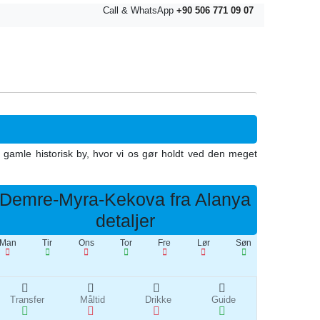
Call & WhatsApp
+90 506 771 09 07
gamle historisk by, hvor vi os gør holdt ved den meget
Demre-Myra-Kekova fra Alanya
detaljer
Man
Tir
Ons
Tor
Fre
Lør
Søn
Transfer
Måltid
Drikke
Guide