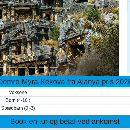
Demre-Myra-Kekova fra Alanya pris 202
Voksene
Børn (4-10 )
Spædbarn (0 -3)
Book en tur og betal ved ankomst