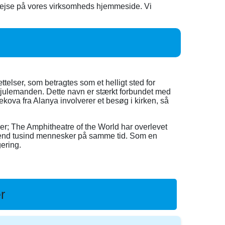
 rejse på vores virksomheds hjemmeside. Vi
lser, som betragtes som et helligt sted for
å julemanden. Dette navn er stærkt forbundet med
ova fra Alanya involverer et besøg i kirken, så
sker; The Amphitheatre of the World har overlevet
e end tusind mennesker på samme tid. Som en
ering.
r