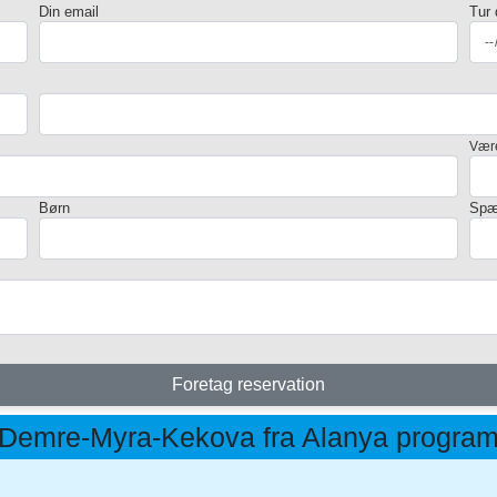
Din email
Tur 
Vær
Børn
Spæ
Foretag reservation
Demre-Myra-Kekova fra Alanya progra