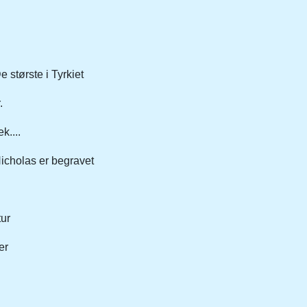
e største i Tyrkiet
.
k....
 Nicholas er begravet
ur
er