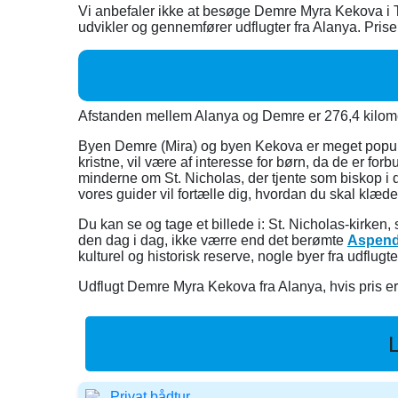
Vi anbefaler ikke at besøge Demre Myra Kekova i T
udvikler og gennemfører udflugter fra Alanya. Prisen
Afstanden mellem Alanya og Demre er 276,4 kilom
Byen Demre (Mira) og byen Kekova er meget populær
kristne, vil være af interesse for børn, da de er 
minderne om St. Nicholas, der tjente som biskop i 
vores guider vil fortælle dig, hvordan du skal klæ
Du kan se og tage et billede i: St. Nicholas-kirken,
den dag i dag, ikke værre end det berømte
Aspend
kulturel og historisk reserve, nogle byer fra udflu
Udflugt Demre Myra Kekova fra Alanya, hvis pris er re