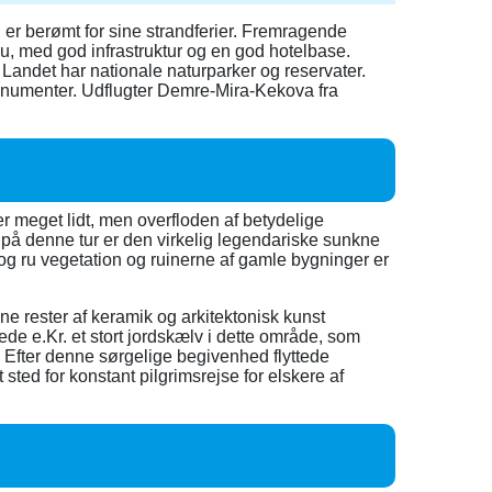
n er berømt for sine strandferier. Fremragende
eau, med god infrastruktur og en god hotelbase.
 Landet har nationale naturparker og reservater.
monumenter. Udflugter Demre-Mira-Kekova fra
er meget lidt, men overfloden af betydelige
på denne tur er den virkelig legendariske sunkne
 og ru vegetation og ruinerne af gamle bygninger er
dne rester af keramik og arkitektonisk kunst
ede e.Kr. et stort jordskælv i dette område, som
Efter denne sørgelige begivenhed flyttede
ted for konstant pilgrimsrejse for elskere af