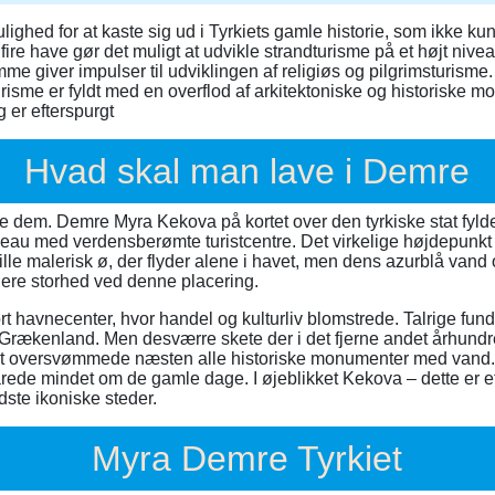
ighed for at kaste sig ud i Tyrkiets gamle historie, som ikke ku
 fire have gør det muligt at udvikle strandturisme på et højt niv
e giver impulser til udviklingen af religiøs og pilgrimsturisme.
isme er fyldt med en overflod af arkitektoniske og historiske 
g er efterspurgt
Hvad skal man lave i Demre
 se dem. Demre Myra Kekova på kortet over den tyrkiske stat fyld
eau med verdensberømte turistcentre. Det virkelige højdepunkt 
lille malerisk ø, der flyder alene i havet, men dens azurblå vand
ligere storhed ved denne placering.
tort havnecenter, hvor handel og kulturliv blomstrede. Talrige fun
kke Grækenland. Men desværre skete der i det fjerne andet århundr
øst oversvømmede næsten alle historiske monumenter med vand. 
de mindet om de gamle dage. I øjeblikket Kekova – dette er et s
dste ikoniske steder.
Myra Demre Tyrkiet