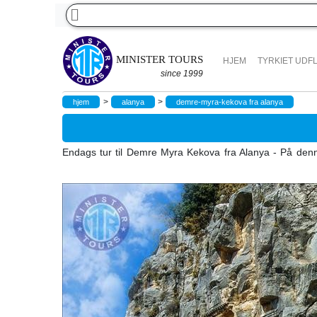
MINISTER TOURS
HJEM
TYRKIET UDF
since 1999
>
>
hjem
alanya
demre-myra-kekova fra alanya
Endags tur til Demre Myra Kekova fra Alanya - På denn