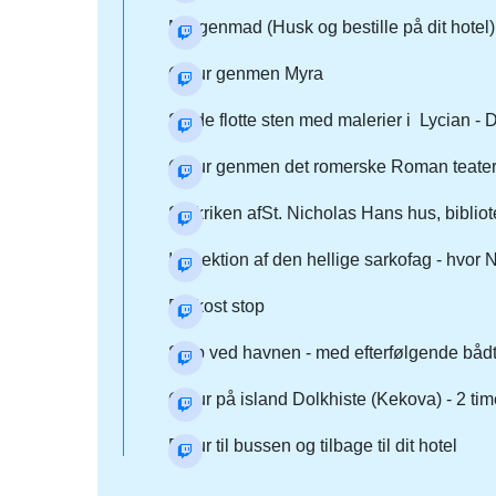
Morgenmad (Husk og bestille på dit hotel)
Gåtur genmen Myra
Se de flotte sten med malerier i Lycian - D
Gåtur genmen det romerske Roman teater
Se kriken afSt. Nicholas Hans hus, bibliote
Inspektion af den hellige sarkofag - hvor
Frokost stop
Stop ved havnen - med efterfølgende bådt
Gåtur på island Dolkhiste (Kekova) - 2 tim
Retur til bussen og tilbage til dit hotel