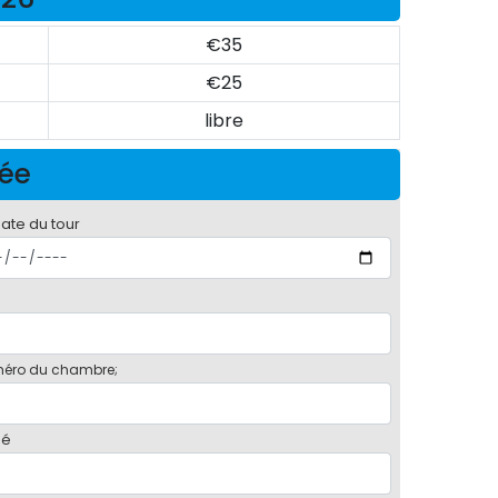
€35
€25
libre
née
date du tour
éro du chambre;
bé