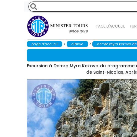
MINISTER TOURS
PAGE D'ACCUEIL
TUR
since 1999
>
>
page d'accueil
alanya
demre myra kekova de
Excursion à Demre Myra Kekova du programme d'Ala
de Saint-Nicolas. Aprè