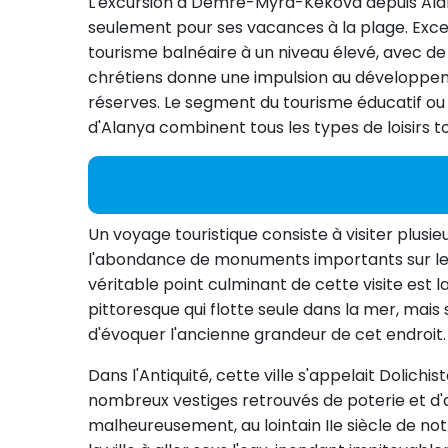
L'excursion à Demre-Myra-Kekova depuis Alany
seulement pour ses vacances à la plage. Exce
tourisme balnéaire à un niveau élevé, avec d
chrétiens donne une impulsion au développeme
réserves. Le segment du tourisme éducatif o
d'Alanya combinent tous les types de loisirs 
Un voyage touristique consiste à visiter plusie
l'abondance de monuments importants sur leur 
véritable point culminant de cette visite est l
pittoresque qui flotte seule dans la mer, mai
d'évoquer l'ancienne grandeur de cet endroit.
Dans l'Antiquité, cette ville s'appelait Dolichi
nombreux vestiges retrouvés de poterie et d'
malheureusement, au lointain IIe siècle de not