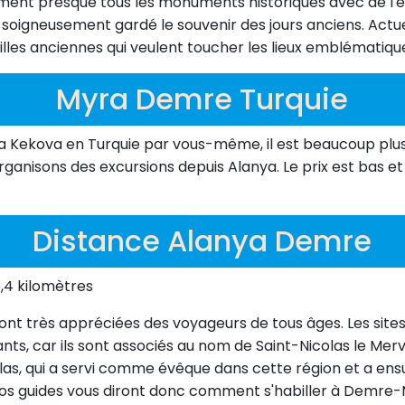
ablement presque tous les monuments historiques avec de l'
ont soigneusement gardé le souvenir des jours anciens. Act
illes anciennes qui veulent toucher les lieux emblématique
Myra Demre Turquie
a Kekova en Turquie par vous-même, il est beaucoup plus 
ganisons des excursions depuis Alanya. Le prix est bas e
Distance Alanya Demre
,4 kilomètres
 sont très appréciées des voyageurs de tous âges. Les sit
fants, car ils sont associés au nom de Saint-Nicolas le Mer
las, qui a servi comme évêque dans cette région et a ens
e, nos guides vous diront donc comment s'habiller à Demr