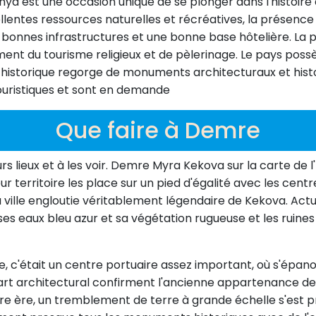
a est une occasion unique de se plonger dans l'histoire 
llentes ressources naturelles et récréatives, la présen
e bonnes infrastructures et une bonne base hôtelière. L
nt du tourisme religieux et de pèlerinage. Le pays poss
u historique regorge de monuments architecturaux et his
touristiques et sont en demande
Que faire à Demre
urs lieux et à les voir. Demre Myra Kekova sur la carte de 
territoire les place sur un pied d'égalité avec les cent
a ville engloutie véritablement légendaire de Kekova. Actu
s ses eaux bleu azur et sa végétation rugueuse et les rui
ste, c'était un centre portuaire assez important, où s'épan
art architectural confirment l'ancienne appartenance de 
re ère, un tremblement de terre à grande échelle s'est pr