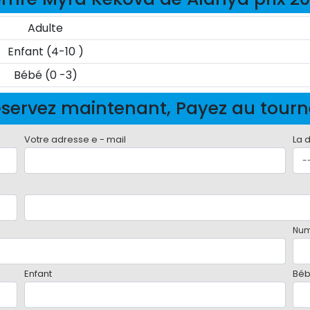
Adulte
Enfant (4-10 )
Bébé (0 -3)
servez maintenant, Payez au tour
Votre adresse e - mail
La 
Num
Enfant
Bé