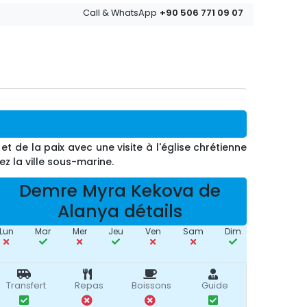
+90 506 771 09 07
Call & WhatsApp
 de la paix avec une visite à l'église chrétienne
z la ville sous-marine.
Demre Myra Kekova de
Alanya détails
Lun
Mar
Mer
Jeu
Ven
Sam
Dim
Transfert
Repas
Boissons
Guide