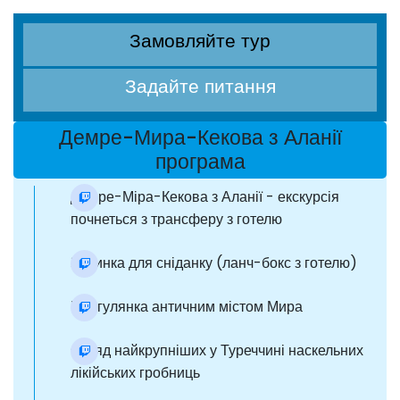
Замовляйте тур
Задайте питання
Демре-Мира-Кекова з Аланії
програма
Демре-Міра-Кекова з Аланії - екскурсія
почнеться з трансферу з готелю
Зупинка для сніданку (ланч-бокс з готелю)
Прогулянка античним містом Мира
Огляд найкрупніших у Туреччині наскельних
лікійських гробниць