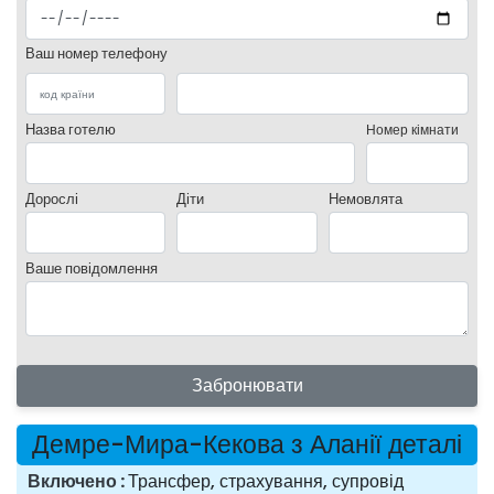
Ваш номер телефону
Назва готелю
Номер кімнати
Дорослі
Діти
Немовлята
Ваше повідомлення
Забронювати
Демре-Мира-Кекова з Аланії деталі
Включено
Трансфер, страхування, супровід