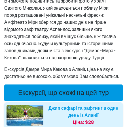
Ви зможете подивитись та зробити фото у храмі
Святого Миколая, який знаходиться поблизу Мiри;
поряд розташовані унікальні наскельні фрески;
Амфітеатр Мiри зберігся до наших днів не гірше
відомого амфітеатру Аспендос, залишки якого
знаходяться поблизу, який вміщує більше, ніж тисяча
осіб одночасно. Будучи культурними та історичними
заповідниками, деякі міста з екскурсії “Демре-Мира-
Кекова” знаходяться під охороною уряду Турції.
Екскурсія Демре Мира Кекова з Аланії, ціна на яку є
достатньо не високою, обов’язково Вам сподобається.
Екскурсії, що схожі на цей тур
Джип сафарі та рафтинг в один
день із Аланії
Ціна:
$28