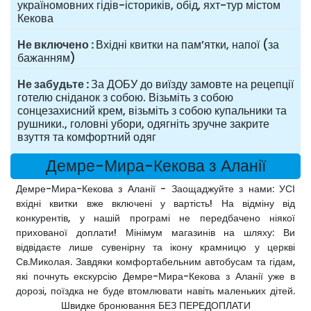
україномовних гідів-істориків, обід, яхт-тур містом
Кекова
Не включено
Вхідні квитки на пам’ятки, напої (за
бажанням)
Не забудьте
За ДОБУ до виїзду замовте на рецепції
готелю сніданок з собою. Візьміть з собою
сонцезахисний крем, візьміть з собою купальники та
рушники., головні убори, одягніть зручне закрите
взуття та комфортний одяг
Демре-Мира-Кекова з Аланії
Демре-Мира-Кекова з Аланії - Заощаджуйте з нами: УСІ
вхідні квитки вже включені у вартість! На відміну від
конкурентів, у нашій програмі не передбачено ніякої
прихованої доплати! Мінімум магазинів на шляху: Ви
відвідаєте лише сувенірну та ікону крамницю у церкві
Св.Миколая. Завдяки комфортабельним автобусам та гідам,
які почнуть екскурсію Демре-Мира-Кекова з Аланії уже в
дорозі, поїздка не буде втомлювати навіть маленьких дітей.
Швидке бронювання БЕЗ ПЕРЕДОПЛАТИ