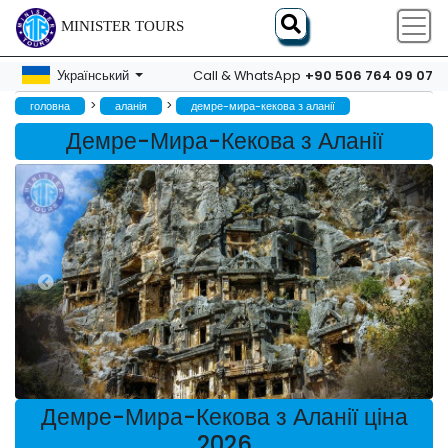
MINISTER TOURS
+90 506 764 09 07
Український
Call & WhatsApp
>
>
головна
аланія
демре-мира-кекова з аланії
Демре-Мира-Кекова з Аланії
Демре-Мира-Кекова з Аланії ціна
2026