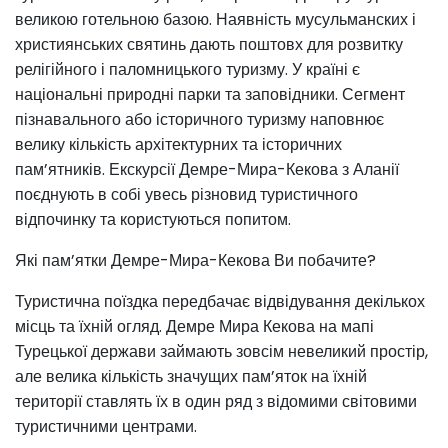
великою готельною базою. Наявність мусульманских і
християнських святинь дають поштовх для розвитку
релігійного і паломницького туризму. У країні є
національні природні парки та заповідники. Сегмент
пізнавального або історичного туризму наповнює
велику кількість архітектурних та історичних
пам’ятників. Екскурсії Демре-Мира-Кекова з Аланії
поєднують в собі увесь різновид туристичного
відпочинку та користуються попитом.
Які пам’ятки Демре-Мира-Кекова Ви побачите?
Туристична поїздка передбачає відвідування декількох
місць та їхній огляд. Демре Мира Кекова на мапі
Турецької держави займають зовсім невеликий простір,
але велика кількість значущих пам’яток на їхній
території ставлять їх в один ряд з відомими світовими
туристичними центрами.