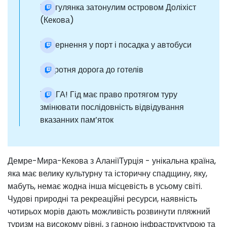
Прогулянка затонулим островом Доліхіст
(Кекова)
Повернення у порт і посадка у автобуси
Зворотня дорога до готелів
УВАГА! Гід має право протягом туру
змінювати послідовність відвідування
вказанних пам’яток
Демре-Мира-Кекова з АланіїТурція - унікальна країна,
яка має велику культурну та історичну спадщину, яку,
мабуть, немає жодна інша місцевість в усьому світі.
Чудові природні та рекреаційні ресурси, наявність
чотирьох морів дають можливість розвинути пляжний
туризм на високому рівні, з гарною інфраструктурою та