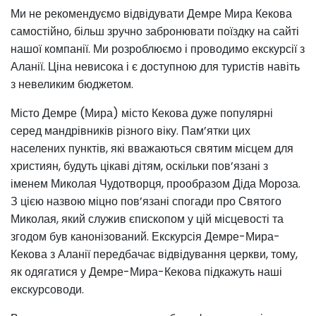
Ми не рекомендуємо відвідувати Демре Мира Кекова
самостійно, більш зручно забронювати поїздку на сайті
нашої компанії. Ми розроблюємо і проводимо екскурсії з
Аланії. Ціна невисока і є доступною для туристів навіть
з невеликим бюджетом.
Місто Демре (Мира) місто Кекова дуже популярні
серед мандрівників різного віку. Пам’ятки цих
населених пунктів, які вважаються святим місцем для
християн, будуть цікаві дітям, оскільки пов’язані з
іменем Миколая Чудотворця, прообразом Діда Мороза.
З цією назвою міцно пов’язані спогади про Святого
Миколая, який служив єпископом у цій місцевості та
згодом був канонізований. Екскурсія Демре-Мира-
Кекова з Аланії передбачає відвідування церкви, тому,
як одягатися у Демре-Мира-Кекова підкажуть наші
екскурсоводи.