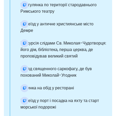
Прогулянка по території стародавнього
Римського театру
Переїзд у античне християнське місто
Демре
Екскурсія слідами Св. Миколая-Чудотворця:
його дім, бібліотека, перша церква, де
проповідував великий святий
Огляд священного саркофагу, де був
похований Миколай-Угодник
Зупинка на обід у ресторані
Переїзд у порт і посадка на яхту та старт
морської подорожі