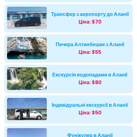
Трансфер з аеропорту до Аланії
Ціна:
$70
Печера Алтинбешик з Аланії
Ціна:
$55
Екскурсія водопадами в Аланії
Ціна:
$80
Індивідуальні екскурсії в Аланії
Ціна:
$50
Фунікулер в Аланії