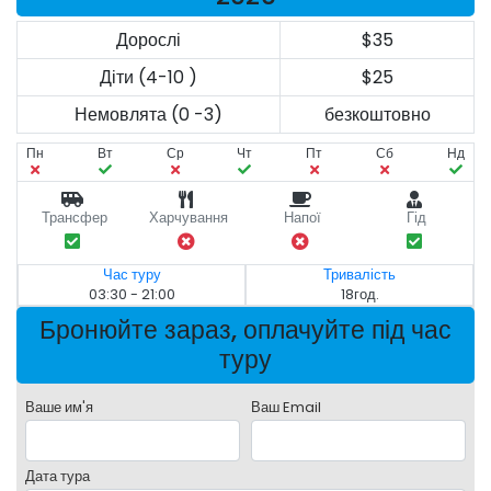
Дорослі
$35
Діти (4-10 )
$25
Немовлята (0 -3)
безкоштовно
Пн
Вт
Ср
Чт
Пт
Сб
Нд
Трансфер
Харчування
Напої
Гід
Час туру
Тривалість
03:30 - 21:00
18год.
Бронюйте зараз, оплачуйте під час
туру
Ваше им'я
Ваш Email
Дата тура