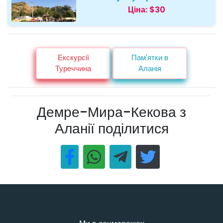
Ціна:
$30
Екскурсії
Пам'ятки в
Туреччина
Аланія
Демре-Мира-Кекова з
Аланії поділитися