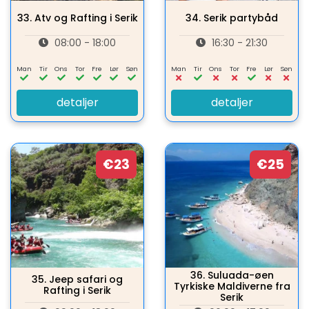
33.
Atv og Rafting i Serik
34.
Serik partybåd
08:00 - 18:00
16:30 - 21:30
Man
Tir
Ons
Tor
Fre
Lør
Søn
Man
Tir
Ons
Tor
Fre
Lør
Søn
detaljer
detaljer
€23
€25
36.
Suluada-øen
35.
Jeep safari og
Tyrkiske Maldiverne fra
Rafting i Serik
Serik