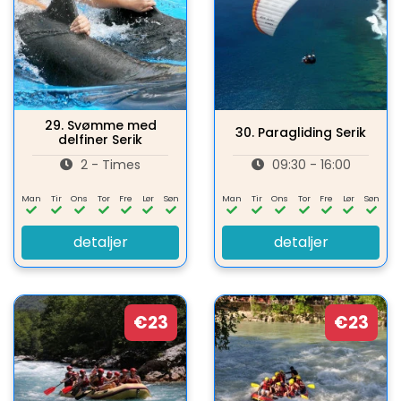
29.
Svømme med
30.
Paragliding Serik
delfiner Serik
2 - Times
09:30 - 16:00
Man
Tir
Ons
Tor
Fre
Lør
Søn
Man
Tir
Ons
Tor
Fre
Lør
Søn
detaljer
detaljer
€23
€23