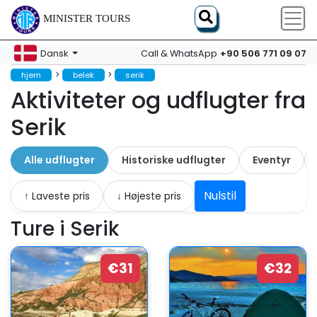
MINISTER TOURS
+90 506 771 09 07
Dansk
Call & WhatsApp
>
>
hjem
belek
serik
Aktiviteter og udflugter fra
Serik
Alle udflugter
Historiske udflugter
Eventyr
Nulstil
↑ Laveste pris
↓ Højeste pris
Ture i Serik
€31
€32