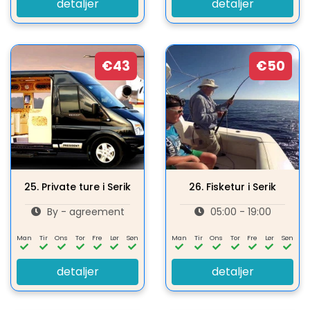
detaljer
detaljer
€43
€50
25.
Private ture i Serik
26.
Fisketur i Serik
By - agreement
05:00 - 19:00
Man
Tir
Ons
Tor
Fre
Lør
Søn
Man
Tir
Ons
Tor
Fre
Lør
Søn
detaljer
detaljer