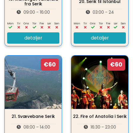
20.
Serik til Istanbul
fra Serik
09:00 - 16:00
03:00 - 24
Man
Tir
Ons
Tor
Fre
Lør
Søn
Man
Tir
Ons
Tor
Fre
Lør
Søn
detaljer
detaljer
€60
€60
21.
Svævebane Serik
22.
Fire of Anatolia i Serik
08:00 - 14:00
16:30 - 23:00