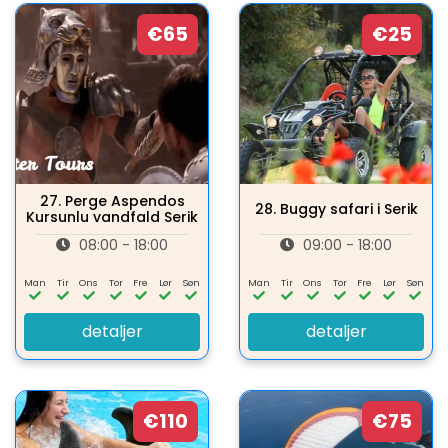
€65
€25
27.
Perge Aspendos
28.
Buggy safari i Serik
Kursunlu vandfald Serik
08:00 - 18:00
09:00 - 18:00
Man
Tir
Ons
Tor
Fre
Lør
Søn
Man
Tir
Ons
Tor
Fre
Lør
Søn
detaljer
detaljer
€110
€75