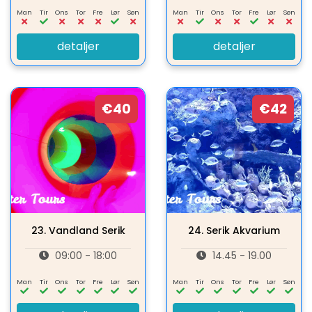
Man
Tir
Ons
Tor
Fre
Lør
Søn
Man
Tir
Ons
Tor
Fre
Lør
Søn
detaljer
detaljer
€40
€42
23.
Vandland Serik
24.
Serik Akvarium
09:00 - 18:00
14.45 - 19.00
Man
Tir
Ons
Tor
Fre
Lør
Søn
Man
Tir
Ons
Tor
Fre
Lør
Søn