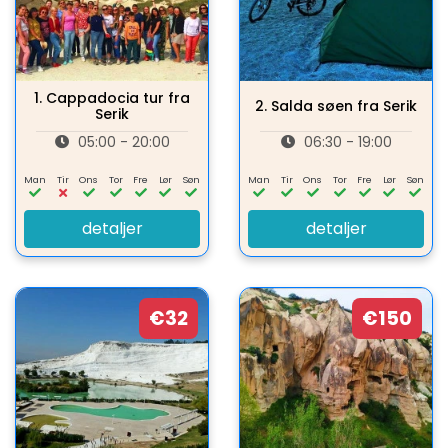
1.
Cappadocia tur fra
2.
Salda søen fra Serik
Serik
05:00 - 20:00
06:30 - 19:00
Man
Tir
Ons
Tor
Fre
Lør
Søn
Man
Tir
Ons
Tor
Fre
Lør
Søn
detaljer
detaljer
€32
€150