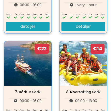
08:30 - 16:00
Every - hour
Man
Tir
Ons
Tor
Fre
Lør
Søn
Man
Tir
Ons
Tor
Fre
Lør
Søn
detaljer
detaljer
€22
€14
7.
Bådtur Serik
8.
Riverrafting Serik
09:00 - 16:00
09:00 - 18:00
Man
Tir
Ons
Tor
Fre
Lør
Søn
Man
Tir
Ons
Tor
Fre
Lør
Søn