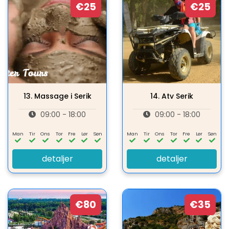
€25
€25
13.
Massage i Serik
14.
Atv Serik
09:00 - 18:00
09:00 - 18:00
Man
Tir
Ons
Tor
Fre
Lør
Søn
Man
Tir
Ons
Tor
Fre
Lør
Søn
detaljer
detaljer
€80
€35