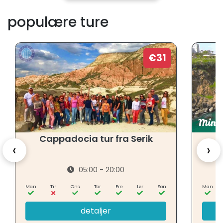
populære ture
€31
Cappadocia tur fra Serik
‹
›
05:00 - 20:00
Man
Tir
Ons
Tor
Fre
Lør
Søn
Man
detaljer