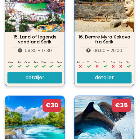
15.
Land of legends
16.
Demre Myra Kekova
vandland Serik
fra Serik
09:30 - 17:30
06:00 - 20:00
Man
Tir
Ons
Tor
Fre
Lør
Søn
Man
Tir
Ons
Tor
Fre
Lør
Søn
detaljer
detaljer
€30
€35