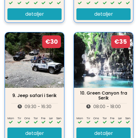
detaljer
detaljer
€30
€35
10.
Green Canyon fra
9.
Jeep safari i Serik
Serik
09:30 - 16:30
08:00 - 18:00
Man
Tir
Ons
Tor
Fre
Lør
Søn
Man
Tir
Ons
Tor
Fre
Lør
Søn
detaljer
detaljer