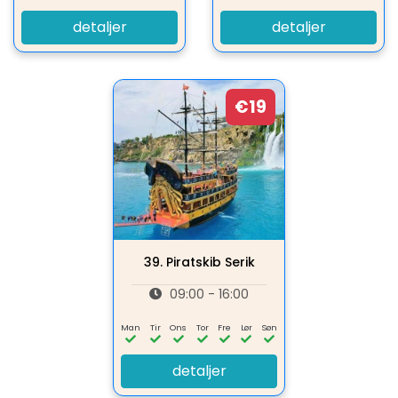
detaljer
detaljer
€19
39.
Piratskib Serik
09:00 - 16:00
Man
Tir
Ons
Tor
Fre
Lør
Søn
detaljer