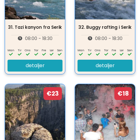
31.
Tazi kanyon fra Serik
32.
Buggy rafting i Serik
08:00 - 18:30
08:00 - 18:30
Man
Tir
Ons
Tor
Fre
Lør
Søn
Man
Tir
Ons
Tor
Fre
Lør
Søn
detaljer
detaljer
€23
€18