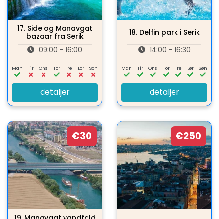
17.
Side og Manavgat
18.
Delfin park i Serik
bazaar fra Serik
09:00 - 16:00
14:00 - 16:30
Man
Tir
Ons
Tor
Fre
Lør
Søn
Man
Tir
Ons
Tor
Fre
Lør
Søn
detaljer
detaljer
€30
€250
19.
Manavgat vandfald