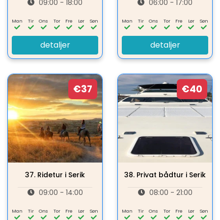
09:00 - 18:00
06:00 - 17:00
Man
Tir
Ons
Tor
Fre
Lør
Søn
Man
Tir
Ons
Tor
Fre
Lør
Søn
detaljer
detaljer
€37
€40
37.
Ridetur i Serik
38.
Privat bådtur i Serik
09:00 - 14:00
08:00 - 21:00
Man
Tir
Ons
Tor
Fre
Lør
Søn
Man
Tir
Ons
Tor
Fre
Lør
Søn