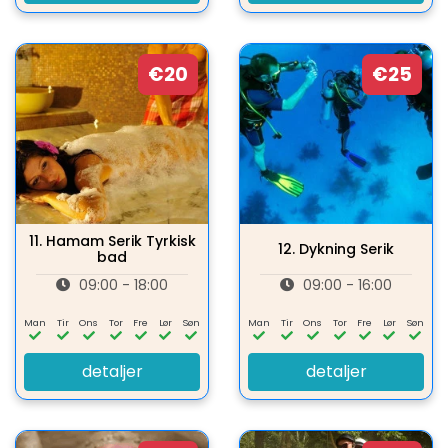
€20
€25
11.
Hamam Serik Tyrkisk
12.
Dykning Serik
bad
09:00 - 18:00
09:00 - 16:00
Man
Tir
Ons
Tor
Fre
Lør
Søn
Man
Tir
Ons
Tor
Fre
Lør
Søn
detaljer
detaljer