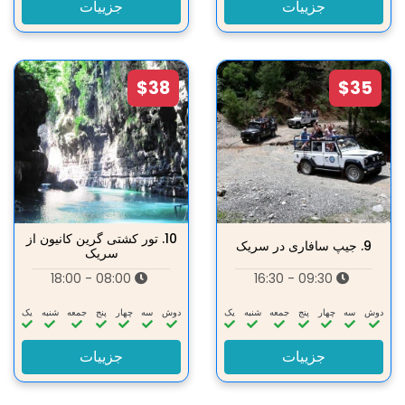
جزییات
جزییات
$38
$35
10.
تور کشتی گرین کانیون از
9.
جیپ سافاری در سریک
سریک
08:00 - 18:00
09:30 - 16:30
دوش
سه‌
چهار
پنج
جمعه
شنبه
یک
دوش
سه‌
چهار
پنج
جمعه
شنبه
یک
جزییات
جزییات