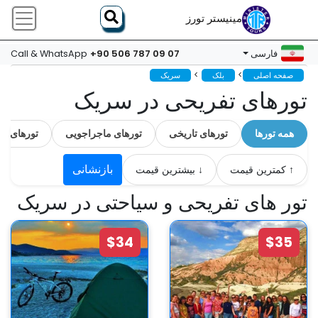
مینیستر تورز
+90 506 787 09 07
فارسی
Call & WhatsApp
>
>
صفحه اصلی
بلک
سریک
تورهای تفریحی در سریک
همه تورها
تورهای تاریخی
تورهای ماجراجویی
تورهای ل
بازنشانی
↑ کمترین قیمت
↓ بیشترین قیمت
تور های تفریحی و سیاحتی در سریک
$34
$35