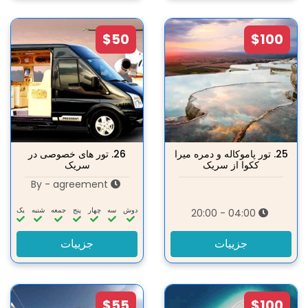
$50
$100
25.
تور پاموکاله و دمره میرا
26.
تور های خصوصی در
ککوا از سریک
سریک
By - agreement
دوش
سه‌
چهار
پنج
جمعه
شنبه
یک
04:00 - 20:00
جزییات
جزییات
$55
$100