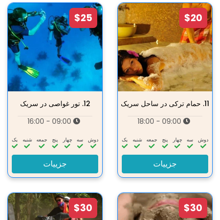
$25
$20
11.
حمام ترکی در ساحل سریک
12.
تور غواصی در سریک
09:00 - 16:00
09:00 - 18:00
دوش
سه‌
چهار
پنج
جمعه
شنبه
یک
دوش
سه‌
چهار
پنج
جمعه
شنبه
یک
جزییات
جزییات
$30
$30