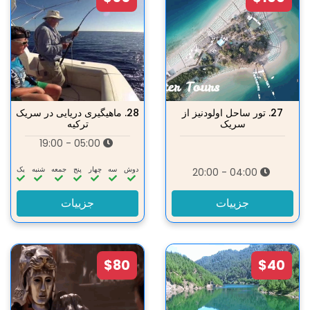
27.
تور ساحل اولودنیز از
28.
ماهیگیری دریایی در سریک
سریک
ترکیه
05:00 - 19:00
دوش
سه‌
چهار
پنج
جمعه
شنبه
یک
04:00 - 20:00
جزییات
جزییات
$80
$40