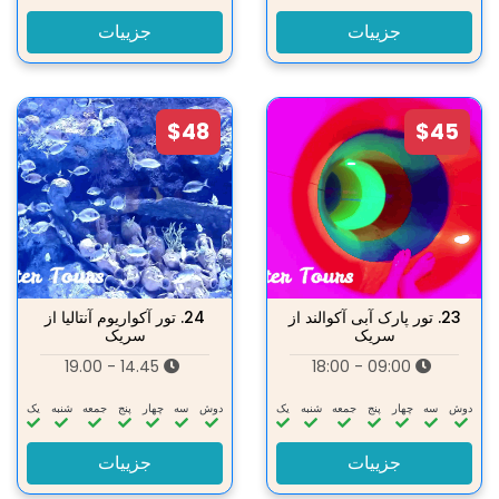
جزییات
جزییات
$48
$45
23.
تور پارک آبی آکوالند از
24.
تور آکواریوم آنتالیا از
سریک
سریک
14.45 - 19.00
09:00 - 18:00
دوش
سه‌
چهار
پنج
جمعه
شنبه
یک
دوش
سه‌
چهار
پنج
جمعه
شنبه
یک
جزییات
جزییات