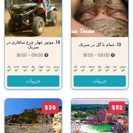
14.
موتور چهار چرخ سافاری در
13.
حمام با گل در سریک
سریک
09:00 - 18:00
09:00 - 18:00
دوش
سه‌
چهار
پنج
جمعه
شنبه
یک
دوش
سه‌
چهار
پنج
جمعه
شنبه
یک
جزییات
جزییات
$35
$92