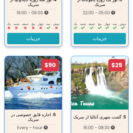
سریک
سریک
06:00 - 19:00
05:00 - 22:00
دوش
سه‌
چهار
پنج
جمعه
شنبه
یک
دوش
سه‌
چهار
پنج
جمعه
شنبه
یک
جزییات
جزییات
$90
$25
6.
اجاره قایق خصوصی در
5.
گشت شهری آنتالیا از سریک
سریک
Every - hour
08:30 - 16:00