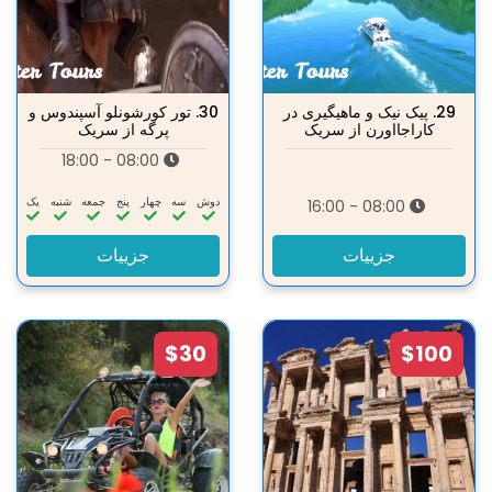
29.
پیک نیک و ماهیگیری در
30.
تور کورشونلو آسپندوس و
کاراجااورن از سریک
پرگه از سریک
08:00 - 18:00
دوش
سه‌
چهار
پنج
جمعه
شنبه
یک
08:00 - 16:00
جزییات
جزییات
$30
$100