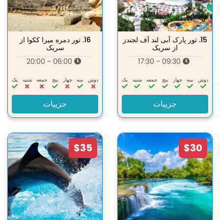
15.
تور پارک آبی لند آف لجندز
16.
تور دمره میرا ککوا از
از سریک
سریک
06:00 - 20:00
09:30 - 17:30
دوش
سه‌
چهار
پنج
جمعه
شنبه
یک
دوش
سه‌
چهار
پنج
جمعه
شنبه
یک
جزییات
جزییات
$35
$30