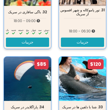
31.
تور پاموکاله و شهر افسوس
32.
باگی سافاری در سریک
از سریک
09:00 - 18:00
دوش
سه‌
چهار
پنج
جمعه
شنبه
یک
06:30 - 18:00
جزییات
جزییات
$85
$120
33.
شنا با دلفین ها در سریک
34.
پاراگلایدر در سریک