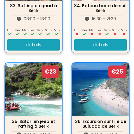
33.
Rafting en quad à
34.
Bateau boîte de nuit
Serik
Serik
08:00 - 18:00
16:30 - 21:30
Lun
Mar
Mer
Jeu
Ven
Sam
Dim
Lun
Mar
Mer
Jeu
Ven
Sam
Dim
détails
détails
€23
€25
35.
Safari en jeep et
36.
Excursion sur l'île de
rafting à Serik
Suluada de Serik