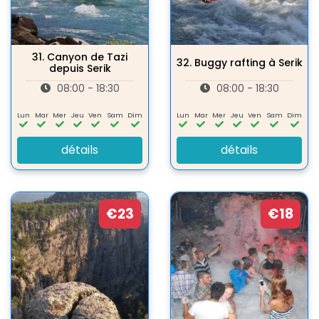
31.
Canyon de Tazi
32.
Buggy rafting à Serik
depuis Serik
08:00 - 18:30
08:00 - 18:30
Lun
Mar
Mer
Jeu
Ven
Sam
Dim
Lun
Mar
Mer
Jeu
Ven
Sam
Dim
détails
détails
€23
€18