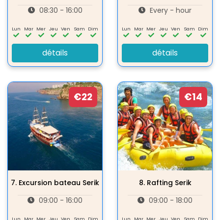
08:30 - 16:00
Every - hour
Lun
Mar
Mer
Jeu
Ven
Sam
Dim
Lun
Mar
Mer
Jeu
Ven
Sam
Dim
détails
détails
€22
€14
7.
Excursion bateau Serik
8.
Rafting Serik
09:00 - 16:00
09:00 - 18:00
Lun
Mar
Mer
Jeu
Ven
Sam
Dim
Lun
Mar
Mer
Jeu
Ven
Sam
Dim