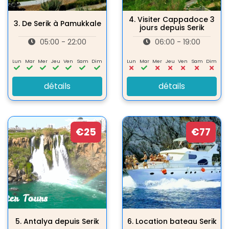
4.
Visiter Cappadoce 3
3.
De Serik à Pamukkale
jours depuis Serik
05:00 - 22:00
06:00 - 19:00
Lun
Mar
Mer
Jeu
Ven
Sam
Dim
Lun
Mar
Mer
Jeu
Ven
Sam
Dim
détails
détails
€25
€77
5.
Antalya depuis Serik
6.
Location bateau Serik