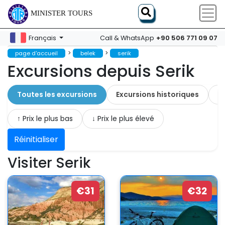
MINISTER TOURS
+90 506 771 09 07
Français
Call & WhatsApp
>
>
page d'accueil
belek
serik
Excursions depuis Serik
Toutes les excursions
Excursions historiques
A
↑ Prix ​​le plus bas
↓ Prix ​​le plus élevé
Réinitialiser
Visiter Serik
€31
€32