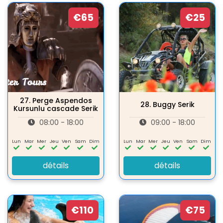
€65
€25
27.
Perge Aspendos
28.
Buggy Serik
Kursunlu cascade Serik
08:00 - 18:00
09:00 - 18:00
Lun
Mar
Mer
Jeu
Ven
Sam
Dim
Lun
Mar
Mer
Jeu
Ven
Sam
Dim
détails
détails
€110
€75