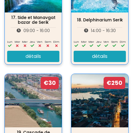
17.
Side et Manavgat
18.
Delphinarium Serik
bazar de Serik
09:00 - 16:00
14:00 - 16:30
Lun
Mar
Mer
Jeu
Ven
Sam
Dim
Lun
Mar
Mer
Jeu
Ven
Sam
Dim
détails
détails
€30
€250
19.
Cascade de