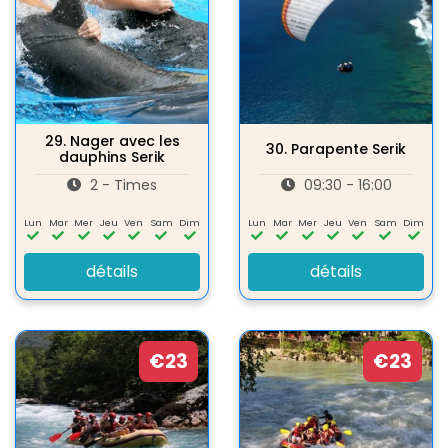
29.
Nager avec les
30.
Parapente Serik
dauphins Serik
2 - Times
09:30 - 16:00
Lun
Mar
Mer
Jeu
Ven
Sam
Dim
Lun
Mar
Mer
Jeu
Ven
Sam
Dim
détails
détails
€23
€23