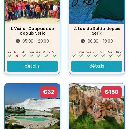
1.
Visiter Cappadoce
2.
Lac de Salda depuis
depuis Serik
Serik
05:00 - 20:00
06:30 - 19:00
Lun
Mar
Mer
Jeu
Ven
Sam
Dim
Lun
Mar
Mer
Jeu
Ven
Sam
Dim
détails
détails
€32
€150