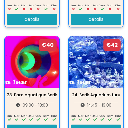
Lun
Mar
Mer
Jeu
Ven
Sam
Dim
Lun
Mar
Mer
Jeu
Ven
Sam
Dim
détails
détails
€40
€42
23.
Parc aquatique Serik
24.
Serik Aquarium turu
09:00 - 18:00
14.45 - 19.00
Lun
Mar
Mer
Jeu
Ven
Sam
Dim
Lun
Mar
Mer
Jeu
Ven
Sam
Dim