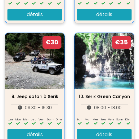
détails
détails
€30
€35
9.
Jeep safari à Serik
10.
Serik Green Canyon
09:30 - 16:30
08:00 - 18:00
Lun
Mar
Mer
Jeu
Ven
Sam
Dim
Lun
Mar
Mer
Jeu
Ven
Sam
Dim
détails
détails