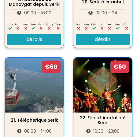
20.
Serik à Istanbul
Manavgat depuis Serik
09:00 - 16:00
03:00 - 24
Lun
Mar
Mer
Jeu
Ven
Sam
Dim
Lun
Mar
Mer
Jeu
Ven
Sam
Dim
détails
détails
€60
€60
22.
Fire of Anatolia à
21.
Téléphérique Serik
Serik
08:00 - 14:00
16:30 - 23:00