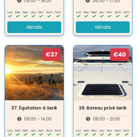
09:00 - 18:00
06:00 - 17:00
Lun
Mar
Mer
Jeu
Ven
Sam
Dim
Lun
Mar
Mer
Jeu
Ven
Sam
Dim
détails
détails
€37
€40
37.
Équitation à Serik
38.
Bateau privé Serik
09:00 - 14:00
08:00 - 21:00
Lun
Mar
Mer
Jeu
Ven
Sam
Dim
Lun
Mar
Mer
Jeu
Ven
Sam
Dim