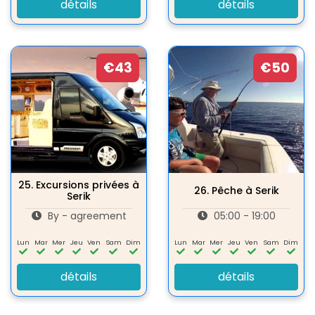
détails
détails
€43
€50
25.
Excursions privées à
26.
Pêche à Serik
Serik
By - agreement
05:00 - 19:00
Lun
Mar
Mer
Jeu
Ven
Sam
Dim
Lun
Mar
Mer
Jeu
Ven
Sam
Dim
détails
détails