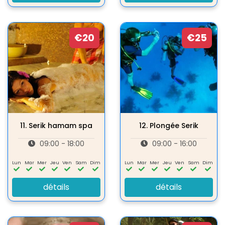
€20
€25
11.
Serik hamam spa
12.
Plongée Serik
09:00 - 18:00
09:00 - 16:00
Lun
Mar
Mer
Jeu
Ven
Sam
Dim
Lun
Mar
Mer
Jeu
Ven
Sam
Dim
détails
détails