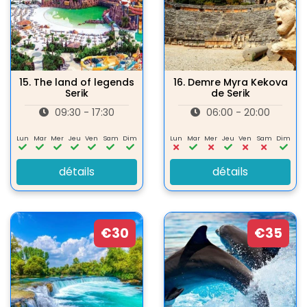
15.
The land of legends
16.
Demre Myra Kekova
Serik
de Serik
09:30 - 17:30
06:00 - 20:00
Lun
Mar
Mer
Jeu
Ven
Sam
Dim
Lun
Mar
Mer
Jeu
Ven
Sam
Dim
détails
détails
€30
€35