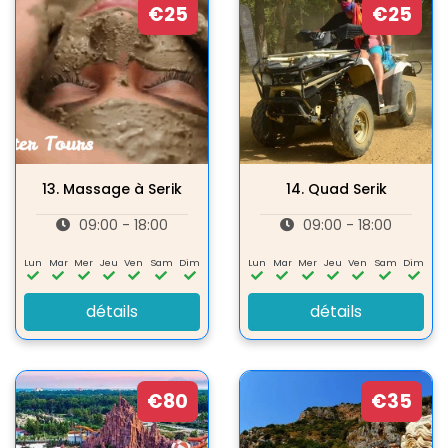
€25
€25
13.
Massage à Serik
14.
Quad Serik
09:00 - 18:00
09:00 - 18:00
Lun
Mar
Mer
Jeu
Ven
Sam
Dim
Lun
Mar
Mer
Jeu
Ven
Sam
Dim
détails
détails
€80
€35