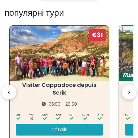
популярні тури
€31
Visiter Cappadoce depuis
‹
›
Serik
05:00 - 20:00
Lun
Mar
Mer
Jeu
Ven
Sam
Dim
Lun
détails