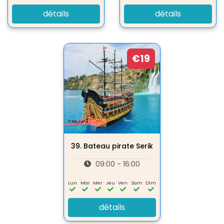
détails
détails
€19
39.
Bateau pirate Serik
09:00 - 16:00
Lun
Mar
Mer
Jeu
Ven
Sam
Dim
détails