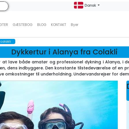
Dansk
UGTER
GÆSTEBOG
BLOG
KONTAKT
Byer
 colakli
Dykkertur i Alanya fra Colakli
r at lave både amatør og professionel dykning i Alanya, i det
, dens indbyggere. Den konstante tilstedeværelse af en prof
ave omkostninger til underholdning. Undervandsrejser for dem