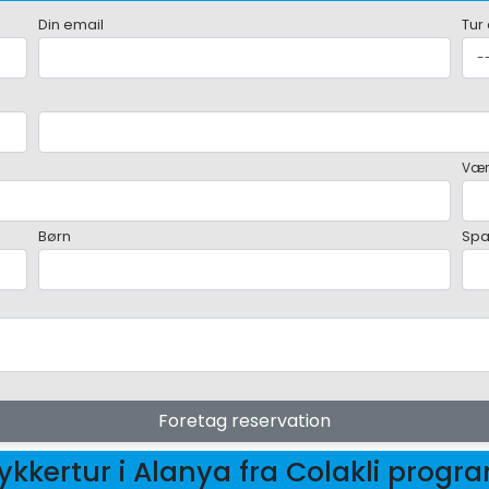
Din email
Tur
Vær
Børn
Sp
Foretag reservation
ykkertur i Alanya fra Colakli progr