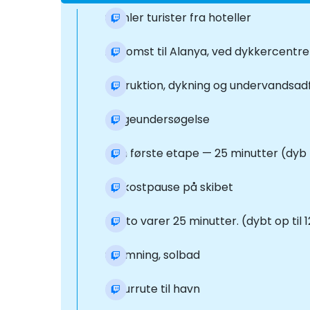
Samler turister fra hoteller
Ankomst til Alanya, ved dykkercentre
Instruktion, dykning og undervandsa
Lægeundersøgelse
Den første etape — 25 minutter (dyb f
Frokostpause på skibet
Del to varer 25 minutter. (dybt op til 
Svømning, solbad
Returrute til havn