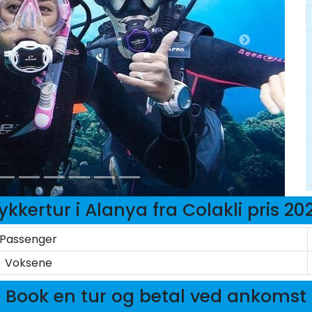
ykkertur i Alanya fra Colakli pris 20
Passenger
Voksene
Book en tur og betal ved ankomst