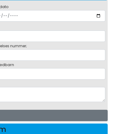
 dato
elses nummer;
ædbarn
am