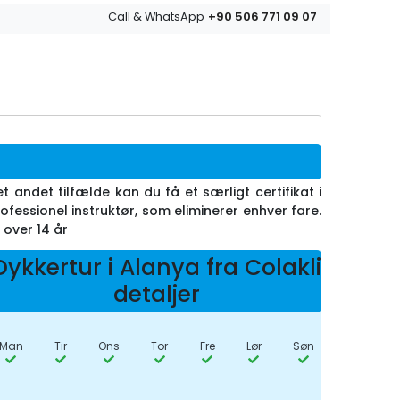
+90 506 771 09 07
Call & WhatsApp
 andet tilfælde kan du få et særligt certifikat i
essionel instruktør, som eliminerer enhver fare.
 over 14 år
Dykkertur i Alanya fra Colakli
detaljer
Man
Tir
Ons
Tor
Fre
Lør
Søn