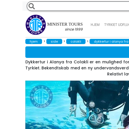
MINISTER TOURS
HJEM
TYRKIET UDFL
since 1999
>
>
>
hjem
side
colakli
dykkertur i alanya fra
Dykkertur i Alanya fra Colakli er en mulighed fo
Tyrkiet. Bekendtskab med en ny undervandsverden
Relativt l