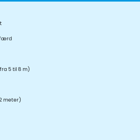
t
dfærd
ra 5 til 8 m)
12 meter)