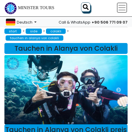
MINISTER TOURS
+90 506 771 09 07
Deutsch
Call & WhatsApp
>
>
>
start
side
colakli
tauchen in alanya von colakli
Tauchen in Alanya von Colakli
Tauchen in Alanya von Colakli preis