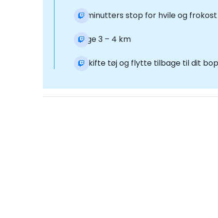
40 minutters stop for hvile og frokost
Stage 3 – 4 km
At skifte tøj og flytte tilbage til dit b