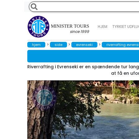
MINISTER TOURS
HJEM
TYRKIET UDFL
since 1999
>
>
>
hjem
side
evrenseki
riverrafting evrens
Riverrafting i Evrenseki er en spændende tur lang
at få en uf