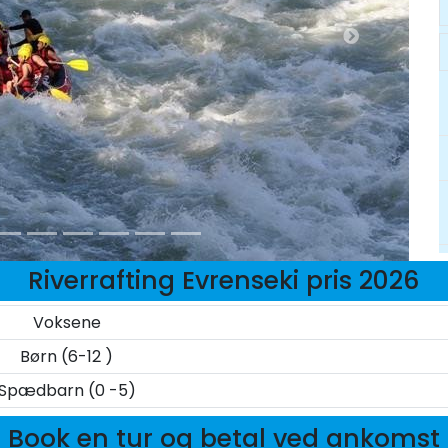
Riverrafting Evrenseki pris 2026
Voksene
Børn (6-12 )
Spædbarn (0 -5)
Book en tur og betal ved ankomst