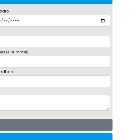
 dato
elses nummer;
ædbarn