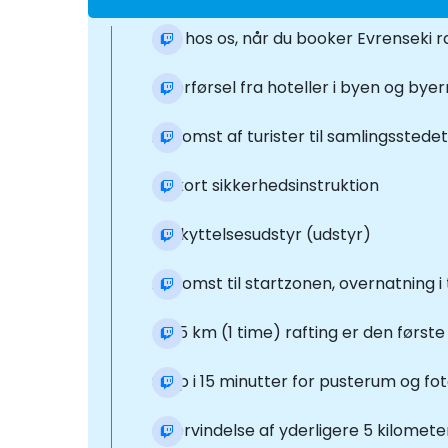
Kun hos os, når du booker Evrenseki
Overførsel fra hoteller i byen og bye
Ankomst af turister til samlingssted
En kort sikkerhedsinstruktion
Beskyttelsesudstyr (udstyr)
Ankomst til startzonen, overnatning 
De 5 km (1 time) rafting er den første
Stop i 15 minutter for pusterum og fo
Overvindelse af yderligere 5 kilomet