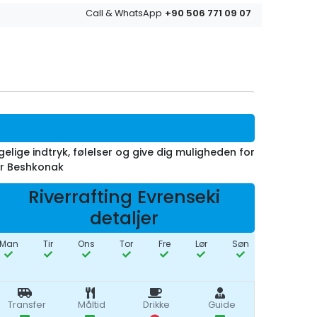
+90 506 771 09 07
Call & WhatsApp
elige indtryk, følelser og give dig muligheden for
er Beshkonak
Riverrafting Evrenseki
detaljer
Man
Tir
Ons
Tor
Fre
Lør
Søn
Transfer
Måltid
Drikke
Guide