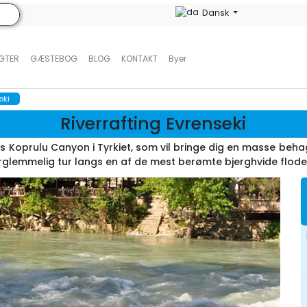
Dansk
UGTER
GÆSTEBOG
BLOG
KONTAKT
Byer
eki
Riverrafting Evrenseki
s Koprulu Canyon i Tyrkiet, som vil bringe dig en masse behag
orglemmelig tur langs en af de mest berømte bjerghvide flod