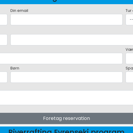
Din email
Tur
Vær
Børn
Sp
Foretag reservation
Riverrafting Evrenseki program