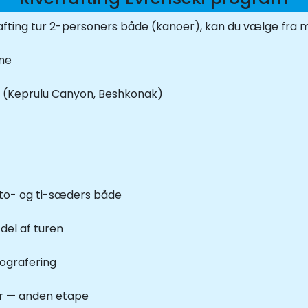
 rafting tur 2-personers både (kanoer), kan du vælge fr
rne
et (Keprulu Canyon, Beshkonak)
i to- og ti-sæders både
 del af turen
tografering
er — anden etape