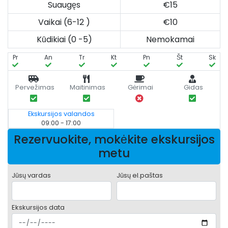
Suaugęs
€15
Vaikai (6-12 )
€10
Kūdikiai (0 -5)
Nemokamai
Pr
An
Tr
Kt
Pn
Št
Sk
Pervežimas
Maitinimas
Gėrimai
Gidas
Ekskursijos valandos
09:00 - 17:00
Rezervuokite, mokėkite ekskursijos
metu
Jūsų vardas
Jūsų el.paštas
Ekskursijos data