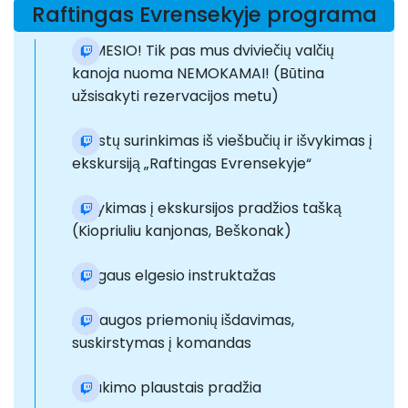
Raftingas Evrensekyje programa
DĖMESIO! Tik pas mus dviviečių valčių
kanoja nuoma NEMOKAMAI! (Būtina
užsisakyti rezervacijos metu)
Turistų surinkimas iš viešbučių ir išvykimas į
ekskursiją „Raftingas Evrensekyje“
Atvykimas į ekskursijos pradžios tašką
(Kiopriuliu kanjonas, Beškonak)
Saugaus elgesio instruktažas
Apsaugos priemonių išdavimas,
suskirstymas į komandas
Plaukimo plaustais pradžia