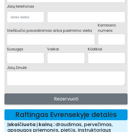
Jūsų telefonas
Kambario
Viešbučio pavadinimas arba paėmimo vieta
numeris:
Suaugęs
Vaikai
Kūdikiai
Jūsų žinutė
Rezervuoti
Raftingas Evrensekyje detalės
Įskaičiuota į kainą
draudimas, pervežimas,
apsaugos priemonės, pietūs, instruktoriaus