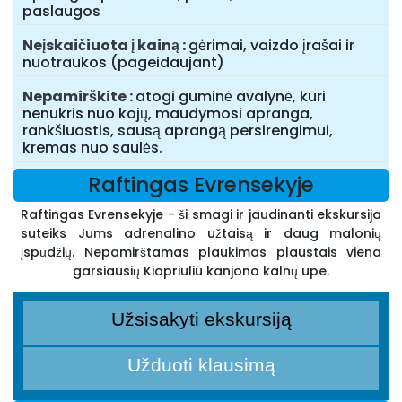
paslaugos
Neįskaičiuota į kainą
gėrimai, vaizdo įrašai ir
nuotraukos (pageidaujant)
Nepamirškite
atogi guminė avalynė, kuri
nenukris nuo kojų, maudymosi apranga,
rankšluostis, sausą aprangą persirengimui,
kremas nuo saulės.
Raftingas Evrensekyje
Raftingas Evrensekyje - ši smagi ir jaudinanti ekskursija
suteiks Jums adrenalino užtaisą ir daug malonių
įspūdžių. Nepamirštamas plaukimas plaustais viena
garsiausių Kiopriuliu kanjono kalnų upe.
Užsisakyti ekskursiją
Užduoti klausimą