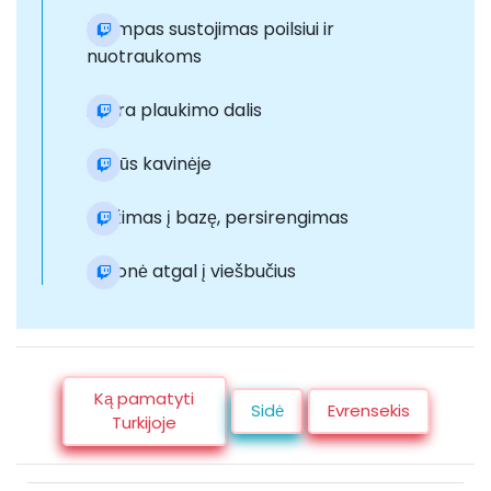
Trumpas sustojimas poilsiui ir
nuotraukoms
Antra plaukimo dalis
Pietūs kavinėje
Grįžimas į bazę, persirengimas
Kelionė atgal į viešbučius
Ką pamatyti
Sidė
Evrensekis
Turkijoje