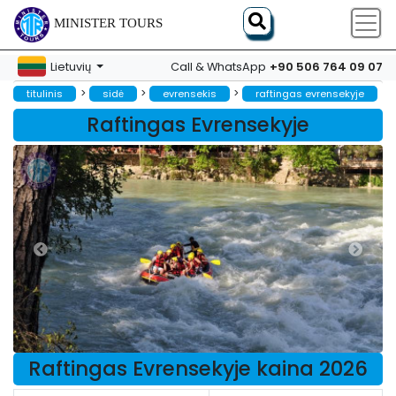
MINISTER TOURS
+90 506 764 09 07
Lietuvių
Call & WhatsApp
>
>
>
titulinis
sidė
evrensekis
raftingas evrensekyje
Raftingas Evrensekyje
Raftingas Evrensekyje kaina 2026