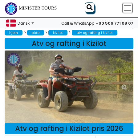
MINISTER TOURS
+90 506 771 09 07
Dansk
Call & WhatsApp
>
>
>
hjem
side
kizilot
atv og rafting i kizilot
Atv og rafting i Kizilot
Atv og rafting i Kizilot pris 2026