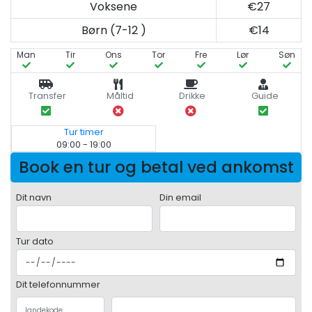
Voksene
€27
Børn (7-12 )
€14
Man
Tir
Ons
Tor
Fre
Lør
Søn
Transfer
Måltid
Drikke
Guide
Tur timer
09:00 - 19:00
Book en tur og betal ved ankomst
Dit navn
Din email
Tur dato
Dit telefonnummer