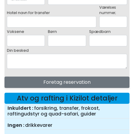
Værelses
Hotel navn for transfer
nummer;
Voksene
Børn
Spædbarn
Din besked
Foretag reservation
Atv og rafting i Kizilot detaljer
Inkuldert
forsikring, transfer, frokost,
raftingudstyr og quad-safari, guider
Ingen
drikkevarer