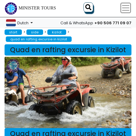
MINISTER TOURS
+90 506 771 09 07
Dutch
Call & WhatsApp
>
>
>
start
side
kizilot
quad en rafting excursie in kizilot
Quad en rafting excursie in Kizilot
Quad en rafting excursie in Kizilot