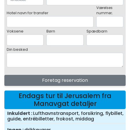
Værelses
Hotel navn for transfer
nummer;
Voksene
Børn
Spædbarn
Din besked
Foretag reservation
Endags tur til Jerusalem fra
Manavgat detaljer
Inkuldert
Lufthavnstransport, forsikring, flybillet,
guide, entrébilletter, frokost, middag
Ingen
drikkevarer