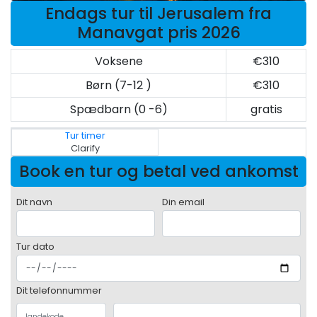
Endags tur til Jerusalem fra
Manavgat pris 2026
Voksene
€310
Børn (7-12 )
€310
Spædbarn (0 -6)
gratis
Tur timer
Clarify
Book en tur og betal ved ankomst
Dit navn
Din email
Tur dato
Dit telefonnummer