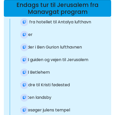
Endags tur til Jerusalem fra
Manavgat program
Rejs fra hotellet til Antalya lufthavn
Flyver
Lander i Ben Gurion lufthavnen
Mød guiden og vejen til Jerusalem
Mød Betlehem
Vandre til Kristi fødested
Kristen landsby
Vi besøger julens tempel