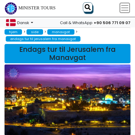
MINISTER TOURS
+90 506 771 09 07
Dansk
Call & WhatsApp
>
>
>
hjem
side
manavgat
endags tur til jerusalem fra manavgat
Endags tur til Jerusalem fra
Manavgat