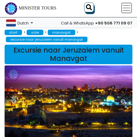
MINISTER TOURS
+90 506 771 09 07
Dutch
Call & WhatsApp
>
>
>
start
side
manavgat
excursie naar jeruzalem vanuit manavgat
Excursie naar Jeruzalem vanuit
Manavgat